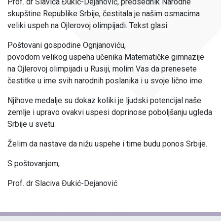
Prof. dr Slavica Đukić-Dejanović, predsednik Narodne
skupštine Republike Srbije, čestitala je našim osmacima
veliki uspeh na Ojlerovoj olimpijadi. Tekst glasi:
Poštovani gospodine Ognjanoviću,
povodom velikog uspeha učenika Matematičke gimnazije
na Ojlerovoj olimpijadi u Rusiji, molim Vas da prenesete
čestitke u ime svih narodnih poslanika i u svoje lično ime.
Njihove medalje su dokaz koliki je ljudski potencijal naše
zemlje i upravo ovakvi uspesi doprinose poboljšanju ugleda
Srbije u svetu.
Želim da nastave da nižu uspehe i time budu ponos Srbije.
S poštovanjem,
Prof. dr Slaciva Đukić-Dejanović