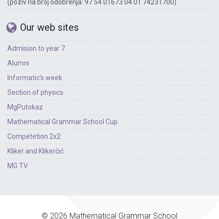
(poziv na broj odobrenja: 97 54 01673 04 01 74231700)
Our web sites
Admision to year 7
Alumni
Informatic's week
Section of physics
MgPutokaz
Mathematical Grammar School Cup
Competetion 2x2
Kliker and Klikerčić
MG TV
© 2026 Mathematical Grammar School