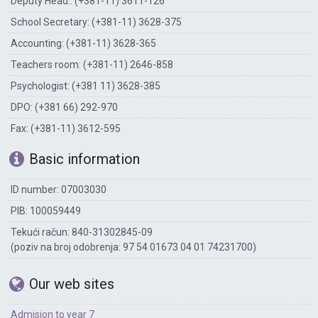
Deputy Head.: (+381-11) 3611-126
School Secretary: (+381-11) 3628-375
Accounting: (+381-11) 3628-365
Teachers room: (+381-11) 2646-858
Psychologist: (+381 11) 3628-385
DPO: (+381 66) 292-970
Fax: (+381-11) 3612-595
Basic information
ID number: 07003030
PIB: 100059449
Tekući račun: 840-31302845-09
(poziv na broj odobrenja: 97 54 01673 04 01 74231700)
Our web sites
Admision to year 7