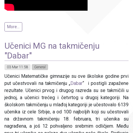
More...
Učenici MG na takmičenju
"Dabar"
03 Mar 11:58
General
Učenici Matematičke gimnazije su ove školske godine prvi
put učestvovali na takmičenju „
Dabar
“ i postigli zapažene
rezultate. Učenici prvog i drugog razreda su se takmičili u
jednoj, a učenici trećeg i četvrtog u drugoj kategoriji. Na
školskom takmičenju u mlađoj kategoriji je učestovalo 6139
učenika iz cele Srbije, a od 100 najboljih koji su učestovali
na državnom takmičenju 18. februara, tri učenika su
nagrađena, a još 12 pohvaljeno srebrnim odličjem. Među