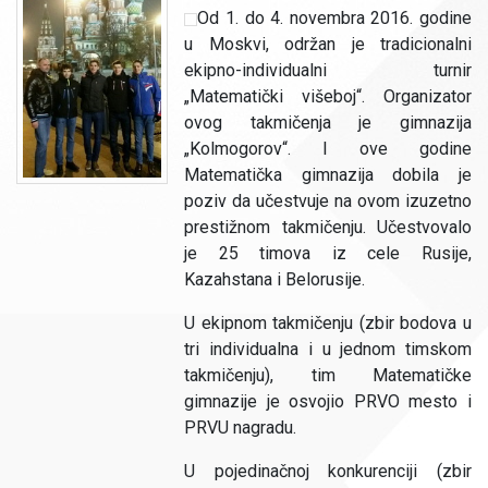
Od 1. do 4. novembra 2016. godine
u Moskvi, održan je tradicionalni
ekipno-individualni turnir
„Matematički višeboj“. Organizator
ovog takmičenja je gimnazija
„Kolmogorov“. I ove godine
Matematička gimnazija dobila je
poziv da učestvuje na ovom izuzetno
prestižnom takmičenju. Učestvovalo
je 25 timova iz cele Rusije,
Kazahstana i Belorusije.
U ekipnom takmičenju (zbir bodova u
tri individualna i u jednom timskom
takmičenju), tim Matematičke
gimnazije je osvojio PRVO mesto i
PRVU nagradu.
U pojedinačnoj konkurenciji (zbir