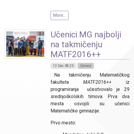
More...
Učenici MG najbolji
na takmičenju
MATF2016++
12 Dec 08:25
General
Na takmičenju Matematičkog
fakulteta
MATF2016++
iz
programiranja učestvovalo je 29
srednjoškolskih timova. Prva dva
mesta osvojili su učenici
Matematičke gimnazije.
Prvo mesto: