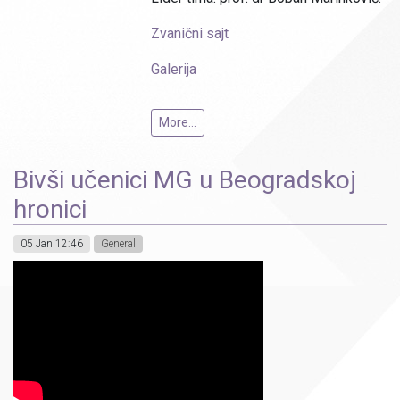
Zvanični sajt
Galerija
More...
Bivši učenici MG u Beogradskoj
hronici
05 Jan 12:46
General