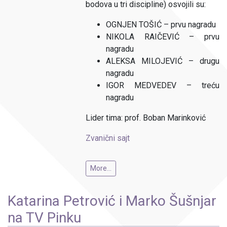
bodova u tri discipline) osvojili su:
OGNJEN TOŠIĆ – prvu nagradu
NIKOLA RAIČEVIĆ – prvu
nagradu
ALEKSA MILOJEVIĆ – drugu
nagradu
IGOR MEDVEDEV – treću
nagradu
Lider tima: prof. Boban Marinković
Zvanični sajt
More...
Katarina Petrović i Marko Šušnjar
na TV Pinku