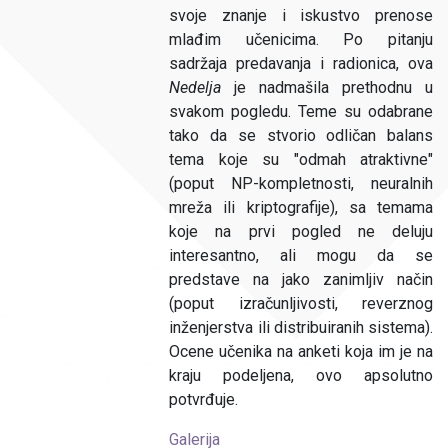
svoje znanje i iskustvo prenose
mlađim učenicima. Po pitanju
sadržaja predavanja i radionica, ova
Nedelja
je nadmašila prethodnu u
svakom pogledu. Teme su odabrane
tako da se stvorio odličan balans
tema koje su "odmah atraktivne"
(poput NP-kompletnosti, neuralnih
mreža ili kriptografije), sa temama
koje na prvi pogled ne deluju
interesantno, ali mogu da se
predstave na jako zanimljiv način
(poput izračunljivosti, reverznog
inženjerstva ili distribuiranih sistema).
Ocene učenika na anketi koja im je na
kraju podeljena, ovo apsolutno
potvrđuje.
Galerija