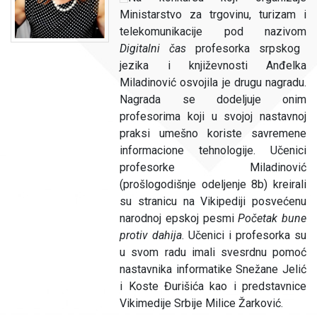
Ministarstvo za trgovinu, turizam i
telekomunikacije pod nazivom
Digitalni čas
profesorka srpskog
jezika i književnosti Anđelka
Miladinović osvojila je drugu nagradu.
Nagrada se dodeljuje onim
profesorima koji u svojoj nastavnoj
praksi umešno koriste savremene
informacione tehnologije. Učenici
profesorke Miladinović
(prošlogodišnje odeljenje 8b) kreirali
su stranicu na Vikipediji posvećenu
narodnoj epskoj pesmi
Početak bune
protiv dahija
. Učenici i profesorka su
u svom radu imali svesrdnu pomoć
nastavnika informatike Snežane Jelić
i Koste Đurišića kao i predstavnice
Vikimedije Srbije Milice Žarković.