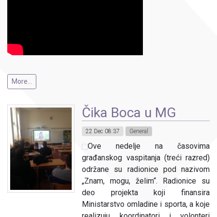
More...
Čika Boca u MG
22 Dec 08:37
General
Ove nedelje na časovima
građanskog vaspitanja (treći razred)
održane su radionice pod nazivom
„Znam, mogu, želim“. Radionice su
deo projekta koji finansira
Ministarstvo omladine i sporta, a koje
realizuju koordinatori i volonteri