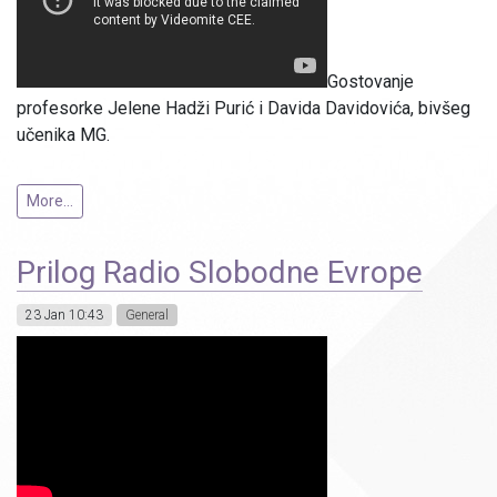
Gostovanje
profesorke Jelene Hadži Purić i Davida Davidovića, bivšeg
učenika MG.
More...
Prilog Radio Slobodne Evrope
23 Jan 10:43
General