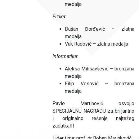
medalja
Fizika
:
Dušan Đorđević – zlatna
medalja
Vuk Radović – zlatna medalja
Informatika
:
Aleksa Milisavljević – bronzana
medalja
Filip Vesović – bronzana
medalja
Pavle Martinović osvojio
SPECIJALNU NAGRADU za briljantno
i originalno rešenje najtežeg
zadatka!!!
Lider tima: prof. dr Boban Marinković.