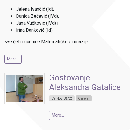
Jelena Ivančić (Id),
Danica Zečević (IVd),
Jana Vučković (IVd) i
Irina Đanković (Id)
sve četiri učenice Matematičke gimnazije.
More...
Gostovanje
Aleksandra Gatalice
09 Nov 08:32
General
More...