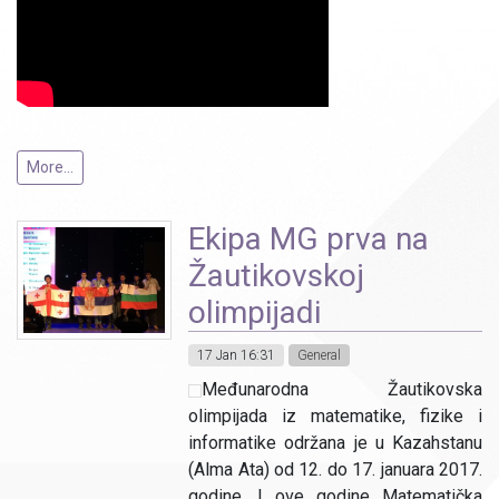
More...
Ekipa MG prva na
Žautikovskoj
olimpijadi
17 Jan 16:31
General
Međunarodna Žautikovska
olimpijada iz matematike, fizike i
informatike održana je u Kazahstanu
(Alma Ata) od 12. do 17. januara 2017.
godine. I ove godine Matematička