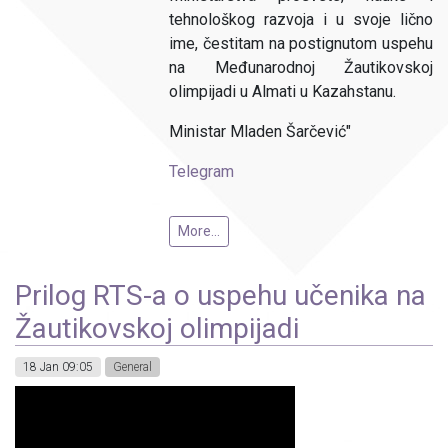
tehnološkog razvoja i u svoje lično
ime, čestitam na postignutom uspehu
na Međunarodnoj Žautikovskoj
olimpijadi u Almati u Kazahstanu.
Ministar Mladen Šarčević"
Telegram
More...
Prilog RTS-a o uspehu učenika na
Žautikovskoj olimpijadi
18 Jan 09:05
General