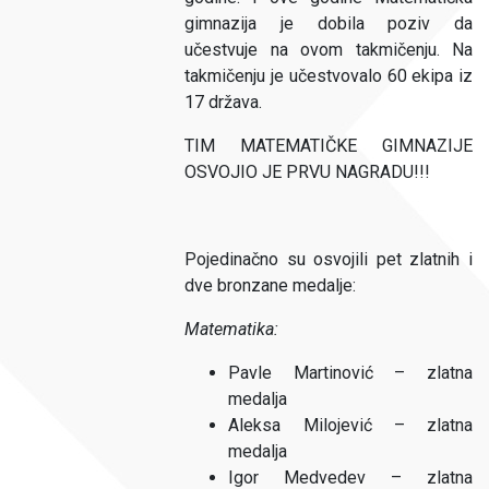
gimnazija je dobila poziv da
učestvuje na ovom takmičenju. Na
takmičenju je učestvovalo 60 ekipa iz
17 država.
TIM MATEMATIČKE GIMNAZIJE
OSVOJIO JE PRVU NAGRADU!!!
Pojedinačno su osvojili pet zlatnih i
dve bronzane medalje:
Matematika:
Pavle Martinović – zlatna
medalja
Aleksa Milojević – zlatna
medalja
Igor Medvedev – zlatna