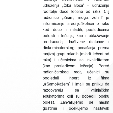
udruženja „Čika Boca“ – udruženje
roditelja dece lečene od raka. Cilj
radionice „Znam, mogu, želim“ je
informisanje srednjoškolaca o raku
kod dece i mladih, posledicama
bolesti i lečenju, kao i ublažavanje
predrasuda, društvene distance i
diskriminatorskog ponašanja prema
ranjivoj grupi mladih (mladi lečeni od
raka) i učenicima sa invaliditetom
(kao posledicom lečenja). Pored
radioničarskog rada, učenici su
pogledali insert iz filma
„#SamoKažem“ i imali su priliku da
razgovaraju sa vršnjačkim
edukatorima koji su pobedili opaku
bolest. Zahvaljujemo se našim
gostima i očekujemo nastavak