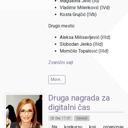
Magdalina Jelić (Id)
Vladimir Milenković (IVd)
Kosta Grujčić (IVb)
Drugo mesto:
Aleksa Milisavljević (IIId)
Slobodan Jenko (IIId)
Momčilo Topalović (IIId)
Zvanični sajt
More...
Druga nagrada za
digitalni čas
02 Dec 17:07
General
Na konkursu koji organizuje