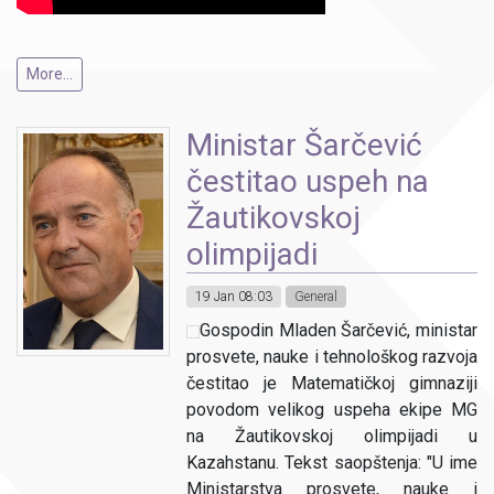
More...
Ministar Šarčević
čestitao uspeh na
Žautikovskoj
olimpijadi
19 Jan 08:03
General
Gospodin Mladen Šarčević, ministar
prosvete, nauke i tehnološkog razvoja
čestitao je Matematičkoj gimnaziji
povodom velikog uspeha ekipe MG
na Žautikovskoj olimpijadi u
Kazahstanu. Tekst saopštenja: "U ime
Ministarstva prosvete, nauke i