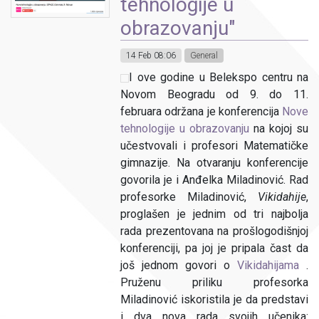
tehnologije u
obrazovanju"
14 Feb 08:06
General
I ove godine u Belekspo centru na
Novom Beogradu od 9. do 11.
februara održana je konferencija
Nove
tehnologije u obrazovanju
na kojoj su
učestvovali i profesori Matematičke
gimnazije. Na otvaranju konferencije
govorila je i Anđelka Miladinović. Rad
profesorke Miladinović,
Vikidahije
,
proglašen je jednim od tri najbolja
rada prezentovana na prošlogodišnjoj
konferenciji, pa joj je pripala čast da
još jednom govori o
Vikidahijama
.
Pruženu priliku profesorka
Miladinović iskoristila je da predstavi
i dva nova rada svojih učenika: