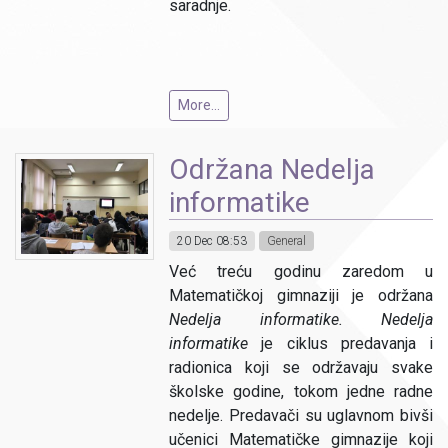
saradnje.
More...
Održana Nedelja
informatike
20 Dec 08:53
General
Već treću godinu zaredom u
Matematičkoj gimnaziji je održana
Nedelja informatike.
Nedelja
informatike
je ciklus predavanja i
radionica koji se održavaju svake
školske godine, tokom jedne radne
nedelje. Predavači su uglavnom bivši
učenici Matematičke gimnazije koji