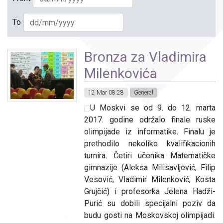
To
Bronza za Vladimira
Milenkovića
12 Mar 08:28
General
U Moskvi se od 9. do 12. marta
2017. godine održalo finale ruske
olimpijade iz informatike. Finalu je
prethodilo nekoliko kvalifikacionih
turnira. Četiri učenika Matematičke
gimnazije (Aleksa Milisavljević, Filip
Vesović, Vladimir Milenković, Kosta
Grujčić) i profesorka Jelena Hadži-
Purić su dobili specijalni poziv da
budu gosti na Moskovskoj olimpijadi.