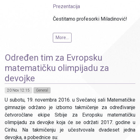
Prezentacija
Čestitamo profesorki Miladinović!
More...
Određen tim za Evropsku
matematičku olimpijadu za
devojke
20 Nov 12:15
General
U subotu, 19. novembra 2016. u Svečanoj sali Matematičke
gimnazije održano je izborno takmičenje za određivanje
četvoročlane ekipe Srbije za Evropsku matematičku
olimpijadu za devojke koja će se održati 2017. godine u
Cirihu. Na takmičenju je učestvovala dvadeset jedna
devojka, a pobednice su: