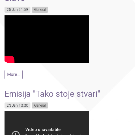
25 Jan 21:59
General
More...
Emisija "Tako stoje stvari"
23 Jan 13:30
General