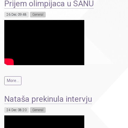
Prijem olimpijaca u SANU
26 Dec 09:48
General
More...
Nataša prekinula intervju
24 Dec 08:20
General