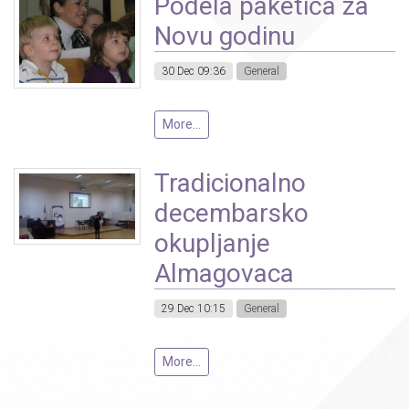
Podela paketića za
Novu godinu
30 Dec 09:36
General
More...
Tradicionalno
decembarsko
okupljanje
Almagovaca
29 Dec 10:15
General
More...