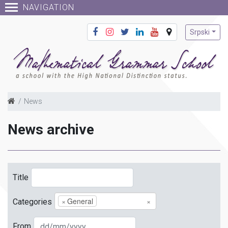
NAVIGATION
Srpski
News
News archive
Title
×
General
×
Categories
From