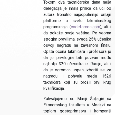
Tokom dva takmičarska dana naša
delegacija je imala prilike da uči od
autora trenutno najpopularnije onlajn
platforme u svetu takmičarskog
programiranja (
codeforces.com
), ali i
da pokaže svoje veštine. Po veoma
strogim pravilima, svega 25% učenika
osvoji nagradu na završnom finalu.
Opšta ocena takmičara i profesora je
da je privilegija biti pozvan među
najbolja 320 učesnika iz Rusije, ali i
da je ogroman uspeh izboriti se za
nagradu i pohvalu među 1526
takmičara koji su prošli prvi krug
kvalifikacija.
Zahvaljujemo se Mariji Šuljagić sa
Ekonomskog fakulteta u Moskvi na
toplom gostoprimstvu i kompaniji