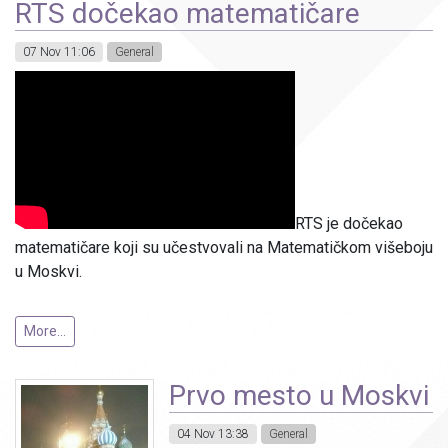
RTS dočekao matematičare
07 Nov 11:06
General
RTS je dočekao
matematičare koji su učestvovali na Matematičkom višeboju
u Moskvi.
More...
Prvo mesto u Moskvi
04 Nov 13:38
General