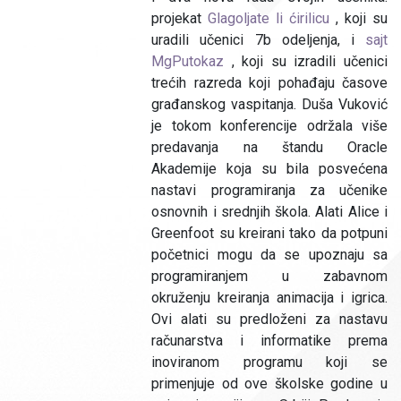
projekat
Glagoljate li ćirilicu
, koji su
uradili učenici 7b odeljenja, i
sajt
MgPutokaz
, koji su izradili učenici
trećih razreda koji pohađaju časove
građanskog vaspitanja. Duša Vuković
je tokom konferencije održala više
predavanja na štandu Oracle
Akademije koja su bila posvećena
nastavi programiranja za učenike
osnovnih i srednjih škola. Alati Alice i
Greenfoot su kreirani tako da potpuni
početnici mogu da se upoznaju sa
programiranjem u zabavnom
okruženju kreiranja animacija i igrica.
Ovi alati su predloženi za nastavu
računarstva i informatike prema
inoviranom programu koji se
primenjuje od ove školske godine u