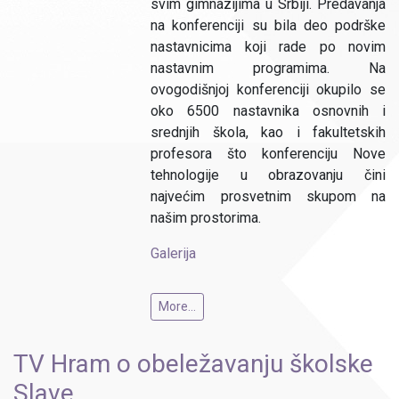
svim gimnazijima u Srbiji. Predavanja
na konferenciji su bila deo podrške
nastavnicima koji rade po novim
nastavnim programima. Na
ovogodišnjoj konferenciji okupilo se
oko 6500 nastavnika osnovnih i
srednjih škola, kao i fakultetskih
profesora što konferenciju Nove
tehnologije u obrazovanju čini
najvećim prosvetnim skupom na
našim prostorima.
Galerija
More...
TV Hram o obeležavanju školske
Slave