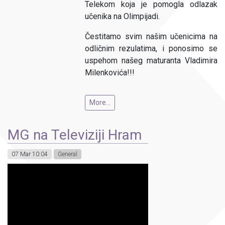
Telekom koja je pomogla odlazak
učenika na Olimpijadi.
Čestitamo svim našim učenicima na
odličnim rezulatima, i ponosimo se
uspehom našeg maturanta Vladimira
Milenkovića!!!
More...
MG na Televiziji Hram
07 Mar 10:04
General