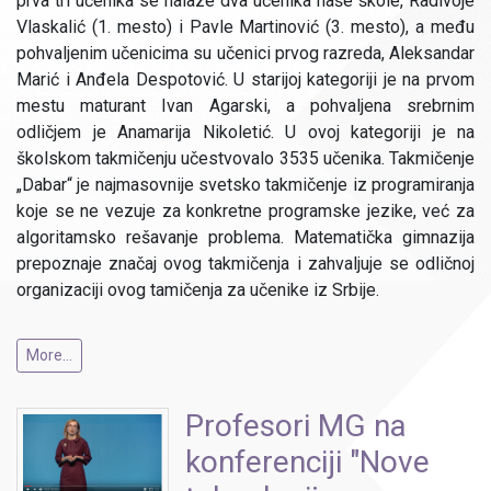
prva tri učenika se nalaze dva učenika naše škole, Radivoje
Vlaskalić (1. mesto) i Pavle Martinović (3. mesto), a među
pohvaljenim učenicima su učenici prvog razreda, Aleksandar
Marić i Anđela Despotović. U starijoj kategoriji je na prvom
mestu maturant Ivan Agarski, a pohvaljena srebrnim
odličjem je Anamarija Nikoletić. U ovoj kategoriji je na
školskom takmičenju učestvovalo 3535 učenika. Takmičenje
„Dabar“ je najmasovnije svetsko takmičenje iz programiranja
koje se ne vezuje za konkretne programske jezike, već za
algoritamsko rešavanje problema. Matematička gimnazija
prepoznaje značaj ovog takmičenja i zahvaljuje se odličnoj
organizaciji ovog tamičenja za učenike iz Srbije.
More...
Profesori MG na
konferenciji "Nove