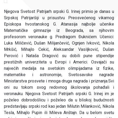
Njegova Svetost Patrijarh srpski G. Irinej primio je danas u
Srpskoj Patrijaršiji u prisustvu Preosvećenog vikarnog
Episkopa hvostanskog G. Atanasija najbolje učenike
Matematičke gimnazije iz Beograda, sa njihovim
profesorom veronauke g. Predragom Đuknićem. Učenici:
Luka Miličević, Dušan Milijančević, Ognjen Ivković, Nikola
Mrkšić, Mihajlo Cekić, Aleksandar Vasiljković, Dušan
Perović i Nataša Dragović su dobili pune stipendije
prestižnih univerziteta u Evropi i Americi. Osvajači su
najvećih medalja na svetskim olimpijadama iz fizike,
matematike i astronomije, Svetosavske nagrade
Ministarstva prosvete i mnoga druga nagrada i priznanja.Svi
oni su tokom svog redovnog školovanja pohađali i
veronauku. Njegova Svetost Patrijarh srpski G. Irinej im je
poželeo dobrodošlicu i poželeo da u bliskoj budućnosti
predstavljaju srpski rod kao jedan Milutin Milanković, Nikola
Tesla, Mihajlo Pupin ili Mileva Anštajn. Da u belom svetu