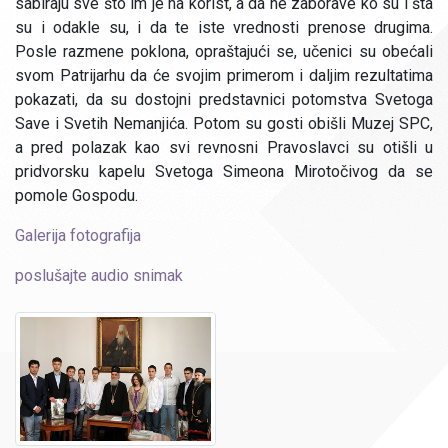
sabiraju sve što im je na korist, a da ne zaborave ko su i šta
su i odakle su, i da te iste vrednosti prenose drugima.
Posle razmene poklona, opraštajući se, učenici su obećali
svom Patrijarhu da će svojim primerom i daljim rezultatima
pokazati, da su dostojni predstavnici potomstva Svetoga
Save i Svetih Nemanjića. Potom su gosti obišli Muzej SPC,
a pred polazak kao svi revnosni Pravoslavci su otišli u
pridvorsku kapelu Svetoga Simeona Mirotočivog da se
pomole Gospodu.
Galerija fotografija
poslušajte audio snimak