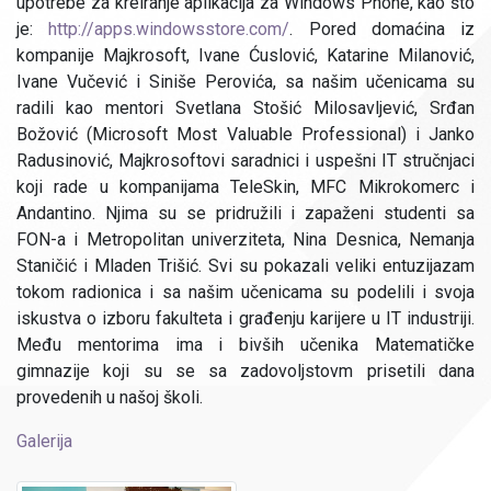
upotrebe za kreiranje aplikacija za Windows Phone, kao što
je:
http://apps.windowsstore.com/
. Pored domaćina iz
kompanije Majkrosoft, Ivane Ćuslović, Katarine Milanović,
Ivane Vučević i Siniše Perovića, sa našim učenicama su
radili kao mentori Svetlana Stošić Milosavljević, Srđan
Božović (Microsoft Most Valuable Professional) i Janko
Radusinović, Majkrosoftovi saradnici i uspešni IT stručnjaci
koji rade u kompanijama TeleSkin, MFC Mikrokomerc i
Andantino. Njima su se pridružili i zapaženi studenti sa
FON-a i Metropolitan univerziteta, Nina Desnica, Nemanja
Staničić i Mladen Trišić. Svi su pokazali veliki entuzijazam
tokom radionica i sa našim učenicama su podelili i svoja
iskustva o izboru fakulteta i građenju karijere u IT industriji.
Među mentorima ima i bivših učenika Matematičke
gimnazije koji su se sa zadovoljstovm prisetili dana
provedenih u našoj školi.
Galerija