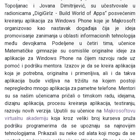
Topoljanac i Jovana Dimitrijević, su učestvovale u
radionicama „DigiGirlz - Build World of Apps“ posvećenim
kreiranju aplikacija za Windows Phone koje je Majkrosoft
organizovao kao nastavak događaja čija je ideja
promovisanje zanimanja u oblasti informacionih tehnologija
među devojkama. Podeljene u četiri tima, učenice
Matematičke gimnazije su osmislile originalne ideje za
aplikacije za Windows Phone na čijem razvoju rade uz
pomoć i podršku mentora. Izazov je da se kreira aplikacija
koja je potrebna, originalna i primenljiva, ali i da takva
aplikacija bude vidljiva na tržištu na kojem postoji
nepregledno mnogo aplikacija za pametne telefone. Mentori
su sa našim učenicama pričali o timskom radu, idejama,
dizajnu aplikacija, procesu kreiranja aplikacija, testiranju,
razovju novih verzija. Uputili su učenice na
Majkrosoftovu
virtualnu akademiju
koja kroz veliki broj kurseva pruža
podršku programerima da se upoznaju sa najnovijim
tehnologijama. Prikazali su neke od alata koji mogu da se