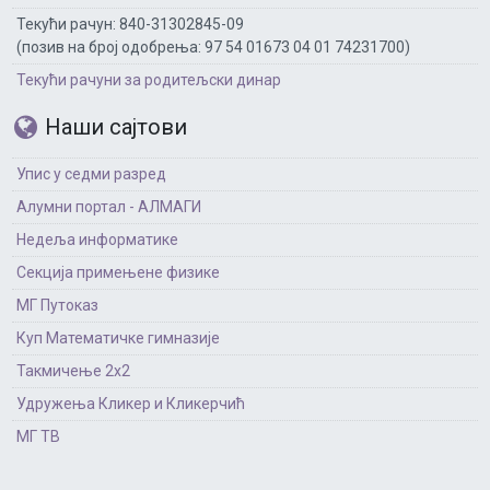
Текући рачун: 840-31302845-09
(позив на број одобрења: 97 54 01673 04 01 74231700)
Текући рачуни за родитељски динар
Наши сајтови
Упис у седми разред
Алумни портал - АЛМАГИ
Недеља информатике
Секција примењене физике
МГ Путоказ
Куп Математичке гимназије
Такмичење 2х2
Удружења Кликер и Кликерчић
МГ ТВ