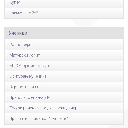
Куп МГ
Такмичење 2x2
Ученици
Распореди
Матурски испит
МТС Андроид конкурс
Осигурање ученика
Здравствени лист
Правила одевања у МГ
Текући рачуни за родитељски динар
Превенција насиља - "Чувам те"