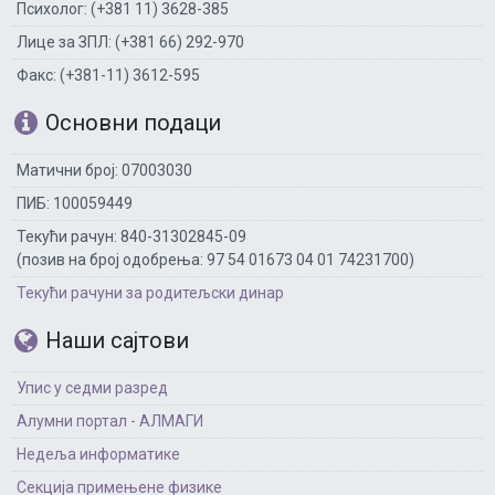
Психолог: (+381 11) 3628-385
Лице за ЗПЛ: (+381 66) 292-970
Факс: (+381-11) 3612-595
Основни подаци
Матични број: 07003030
ПИБ: 100059449
Текући рачун: 840-31302845-09
(позив на број одобрења: 97 54 01673 04 01 74231700)
Текући рачуни за родитељски динар
Наши сајтови
Упис у седми разред
Алумни портал - АЛМАГИ
Недеља информатике
Секција примењене физике