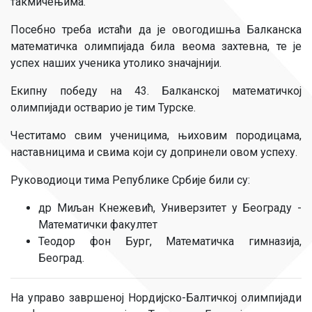
такмичењима.
Посебно треба истаћи да је овогодишња Балканска
математичка олимпијада била веома захтевна, те је
успех наших ученика утолико значајнији.
Екипну победу на 43. Балканској математичкој
олимпијади остварио је тим Турске.
Честитамо свим ученицима, њиховим породицама,
наставницима и свима који су допринели овом успеху.
Руководиоци тима Републике Србије били су:
др Миљан Кнежевић, Универзитет у Београду -
Математички факултет
Теодор фон Бург, Математичка гимназија,
Београд.
На управо завршеној Нордијско-Балтичкој олимпијади