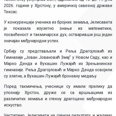
2026. године у Хјустону, у америчкој савезној држави
Тексас.
У конкуренцији ученика из бројних земаља, Јелисавета
је показала изузетно знање из математике,
посвећеност и такмичарски дух, остваривши још један
значајан међународни успех.
Србију су представљали и Реља Драгојловић из
Гимназије „Јован Јовановић Змај“ у Новом Саду, као и
Марко Денда и Вукашин Лужајић из Зрењанинске
гимназије. Реља Драгојловић и Марко Денда освојили
су златне, а Вукашин Лужајић бронзану медаљу.
Поред такмичења, учесници су имали прилику да
упознају Хјустон, друже се са вршњацима из
различитих земаља и стекну драгоцено међународно
искуство.
Честитамо Јелисавети на сјајном резултату и желимо