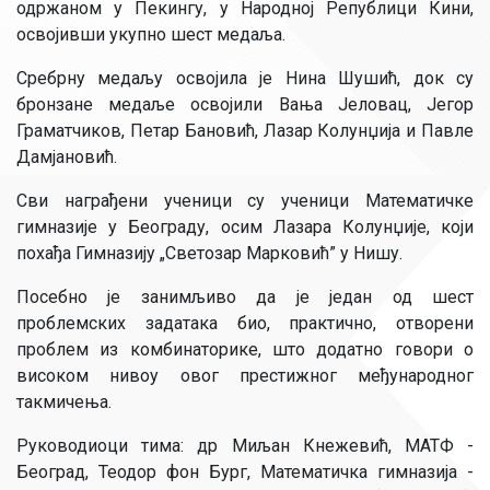
одржаном у Пекингу, у Народној Републици Кини,
освојивши укупно шест медаља.
Сребрну медаљу освојила је Нина Шушић, док су
бронзане медаље освојили Вања Јеловац, Јегор
Граматчиков, Петар Бановић, Лазар Колунџија и Павле
Дамјановић.
Сви награђени ученици су ученици Математичке
гимназије у Београду, осим Лазара Колунџије, који
похађа Гимназију „Светозар Марковић” у Нишу.
Посебно је занимљиво да је један од шест
проблемских задатака био, практично, отворени
проблем из комбинаторике, што додатно говори о
високом нивоу овог престижног међународног
такмичења.
Руководиоци тима: др Миљан Кнежевић, МАТФ -
Београд, Теодор фон Бург, Математичка гимназија -