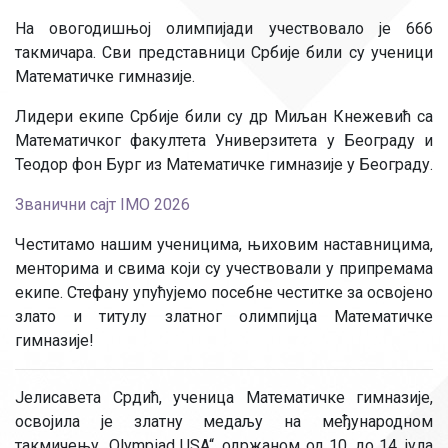
На овогодишњој олимпијади учествовало је 666
такмичара. Сви представници Србије били су ученици
Математичке гимназије.
Лидери екипе Србије били су др Миљан Кнежевић са
Математичког факултета Универзитета у Београду и
Теодор фон Бург из Математичке гимназије у Београду.
Званични сајт IMO 2026
Честитамо нашим ученицима, њиховим наставницима,
менторима и свима који су учествовали у припремама
екипе. Стефану упућујемо посебне честитке за освојено
злато и титулу златног олимпијца Математичке
гимназије!
Јелисавета Срдић, ученица Математичке гимназије,
освојила је златну медаљу на међународном
такмичењу „Olympiad USA“, одржаном од 10. до 14. јула