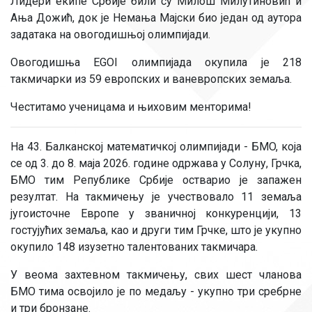
Лидери екипе Србије били су Милош Милутиновић и
Ања Дожић, док је Немања Мајски био један од аутора
задатака на овогодишњој олимпијади.
Овогодишња EGOI олимпијада окупила је 218
такмичарки из 59 европских и ваневропских земаља.
Честитамо ученицама и њиховим менторима!
На 43. Балканској математичкој олимпијади - БMO, која
се од 3. до 8. маја 2026. године одржава у Солуну, Грчка,
БМО тим Републике Србије остварио је запажен
резултат. На такмичењу је учествовало 11 земаља
југоисточне Европе у званичној конкуренцији, 13
гостујућих земаља, као и други тим Грчке, што је укупно
окупило 148 изузетно талентованих такмичара.
У веома захтевном такмичењу, свих шест чланова
БМО тима освојило је по медаљу - укупно три сребрне
и три бронзане.