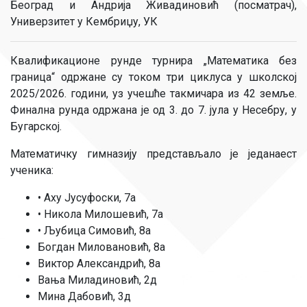
Београд и Андрија Живадиновић (посматрач),
Универзитет у Кембриџу, УК
Квалификационе рунде турнира „Математика без
граница“ одржане су током три циклуса у школској
2025/2026. години, уз учешће такмичара из 42 земље.
Финална рунда одржана је од 3. до 7. јула у Несебру, у
Бугарској.
Математичку гимназију представљало је једанаест
ученика:
• Аху Јусуфоски, 7а
• Никола Милошевић, 7а
• Љубица Симовић, 8а
Богдан Миловановић, 8а
Виктор Александрић, 8а
Вања Миладиновић, 2д
Мина Дабовић, 3д