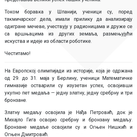
Током боравка у Шпанији, ученици су, поред
такмичарског дела, имали прилику да анализирају
одигране мечеве, учествују у радионицама и друже се
са вршњацима из других земаља, размењујући
искуства и идеје из области роботике.
Честитамо!
На Европској олимпијади из историје, која је одржана
од 29. до 31. маја у Берлину, ученици Математичке
гимназије остварили су изузетан успех, освојивши
укупно пет медаља — једну златну, једну сребрну и три
бронзане.
Златну медаљу освојила је Нађа Петровић, док је
Михајло Гига освојио сребрну и бронзану медаљу.
Бронзане медаље освојили су и Огњен Нишкић и
Огњен Дмитровић.