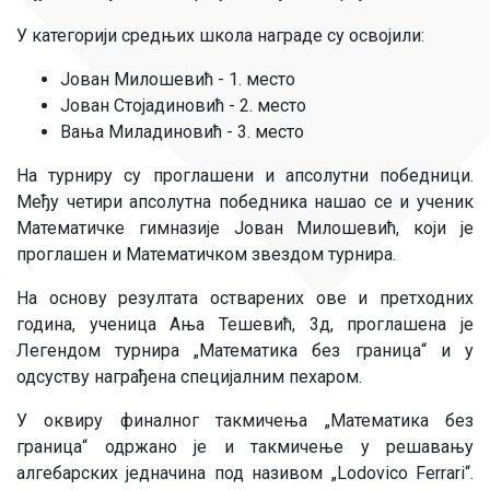
У категорији средњих школа награде су освојили:
Јован Милошевић - 1. место
Јован Стојадиновић - 2. место
Вања Миладиновић - 3. место
На турниру су проглашени и апсолутни победници.
Међу четири апсолутна победника нашао се и ученик
Математичке гимназије Јован Милошевић, који је
проглашен и Математичком звездом турнира.
На основу резултата остварених ове и претходних
година, ученица Ања Тешевић, 3д, проглашена је
Легендом турнира „Математика без граница“ и у
одсуству награђена специјалним пехаром.
У оквиру финалног такмичења „Математика без
граница“ одржано је и такмичење у решавању
алгебарских једначина под називом „Lodovico Ferrari“.