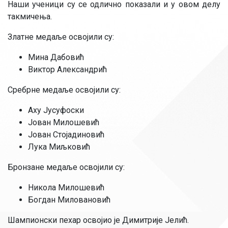
Наши ученици су се одлично показали и у овом делу
такмичења.
Златне медаље освојили су:
Мина Дабовић
Виктор Александрић
Сребрне медаље освојили су:
Аху Јусуфоски
Јован Милошевић
Јован Стојадиновић
Лука Миљковић
Бронзане медаље освојили су:
Никола Милошевић
Богдан Миловановић
Шампионски пехар освојио је Димитрије Јелић.