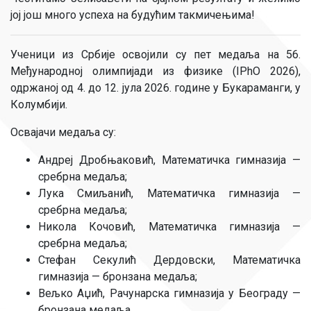
јој још много успеха на будућим такмичењима!
Ученици из Србије освојили су пет медаља на 56.
Међународној олимпијади из физике (IPhO 2026),
одржаној од 4. до 12. јула 2026. године у Букараманги, у
Колумбији.
Освајачи медаља су:
Андреј Дробњаковић, Математичка гимназија —
сребрна медаља;
Лука Смиљанић, Математичка гимназија —
сребрна медаља;
Никола Кочовић, Математичка гимназија —
сребрна медаља;
Стефан Секулић Дердовски, Математичка
гимназија — бронзана медаља;
Вељко Аџић, Рачунарска гимназија у Београду —
бронзана медаља.