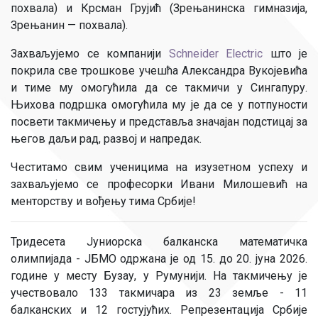
похвала) и Крсман Грујић (Зрењанинска гимназија,
Зрењанин — похвала).
Захваљујемо се компанији
Schneider Electric
што је
покрила све трошкове учешћа Александра Вукојевића
и тиме му омогућила да се такмичи у Сингапуру.
Њихова подршка омогућила му је да се у потпуности
посвети такмичењу и представља значајан подстицај за
његов даљи рад, развој и напредак.
Честитамо свим ученицима на изузетном успеху и
захваљујемо се професорки Ивани Милошевић на
менторству и вођењу тима Србије!
Тридесета Јуниорска балканска математичка
олимпијада - ЈБМО одржана је од 15. до 20. јуна 2026.
године у месту Бузау, у Румунији. На такмичењу је
учествовало 133 такмичара из 23 земље - 11
балканских и 12 гостујућих. Репрезентација Србије