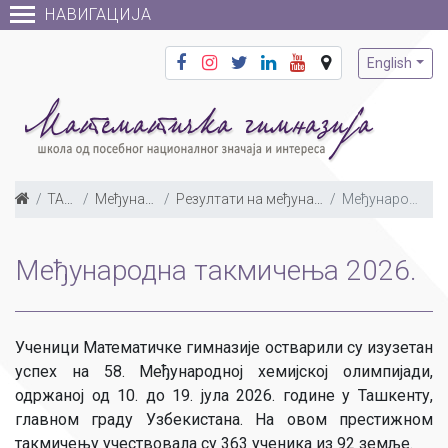
НАВИГАЦИЈА
English
ТАКМИЧЕЊА
Међународна такмичења
Резултати на међународним такмичењима по годинама
Међународна такмичења 2026.
Међународна такмичења 2026.
Ученици Математичке гимназије остварили су изузетан
успех на 58. Међународној хемијској олимпијади,
одржаној од 10. до 19. јула 2026. године у Ташкенту,
главном граду Узбекистана. На овом престижном
такмичењу учествовала су 363 ученика из 92 земље.