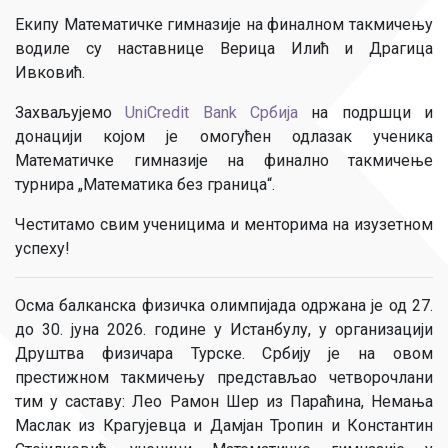
Екипу Математичке гимназије на финалном такмичењу
водиле су наставнице Верица Илић и Драгица
Ивковић.
Захваљујемо
UniCredit Bank Србија
на подршци и
донацији којом је омогућен одлазак ученика
Математичке гимназије на финално такмичење
турнира „Математика без граница“.
Честитамо свим ученицима и менторима на изузетном
успеху!
Осма балканска физичка олимпијада одржана је од 27.
до 30. јуна 2026. године у Истанбулу, у организацији
Друштва физичара Турске. Србију је на овом
престижном такмичењу представљао четворочлани
тим у саставу: Лео Рамон Шер из Параћина, Немања
Маслак из Крагујевца и Дамјан Тропин и Константин