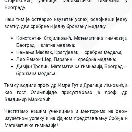
Стојилковић, ученици Математичке гимназије у
Београду.
Наш тим је остварио изузетан успех, освојивши једну
златну, две сребрне и једну бронзану медаљу:
Константин Стојилковић, Математичка гимназија,
Београд — златна медаља;
Немања Маслак, Крагујевац — сребрна медаља;
Лео Рамон Шер, Параћин — сребрна медаља;
Дамјан Тропин, Математичка гимназија, Београд —
бронзана медаља.
Тим су водили проф. др Имре Гут и Драгица Ивковић, а
као гост Олимпијаде присуствовао је проф. др
Владимир Марковић.
Честитамо нашим ученицима и менторима на овом
изузетном успеху и на сјајном представљању Србије и
Математичке гимназије!