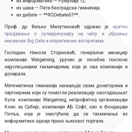
из информатике — Румунија 12;
из шаха — Пета београдска гимназија;
из дебате — **RODebate01**.
Проф. др Вељко Милутиновић одржао је
кратко
предавање о суперрачунару на чипу и убрзању
масивних Big Data и итеративних алгоритама
.
Господин Никола Стојановић, генерални менаџер
компаније Wargaming, уручио је посебне поклоне
најуспешнијим такмичарима, које је ова компанија и
донирала.
Математичка гимназија захваљује свим донаторима и
партнерима који су помогли реализацију овогодишњег
Купа: компанији Wargaming, непрофитној организацији
Клик за Србију, компанији АБ Софт, као и Фондацији
Петља, која је омогућила да се такмичење из
информатике одвија преко њиховог портала.