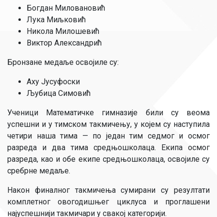
Богдан Миловановић
Лука Миљковић
Никола Милошевић
Виктор Александрић
Бронзане медаље освојиле су:
Аху Јусуфоски
Љубица Симовић
Ученици Математичке гимназије били су веома
успешни и у тимском такмичењу, у којем су наступила
четири наша тима — по један тим седмог и осмог
разреда и два тима средњошколаца. Екипа осмог
разреда, као и обе екипе средњошколаца, освојиле су
сребрне медаље.
Након финалног такмичења сумирани су резултати
комплетног овогодишњег циклуса и проглашени
најуспешнији такмичари у свакој категорији.