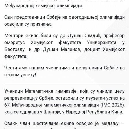
Међународној хемијској олимпијади.
Сви представници Србије на овогодишњој олимпијади
освојили су признања.
Ментори екипе били су др Душан Сладић, професор
емеритус Хемијског факултета Универзитета у
Београду, и др Душан Маленов, доцент Хемијског
факултета.
Честитамо нашим ученицима и целој екипи Србије на
сјајном успеху!
Ученици Математичке гимназије, који су чинили целу
репрезентацију Србије, остварили су изузетан успех на
67. Међународној математичкој олимпијади (IMO 2026),
која се одржава у Шангају, у Народној Републици Кини.
Сваки члан шесточлане екипе освојио је медаљу —