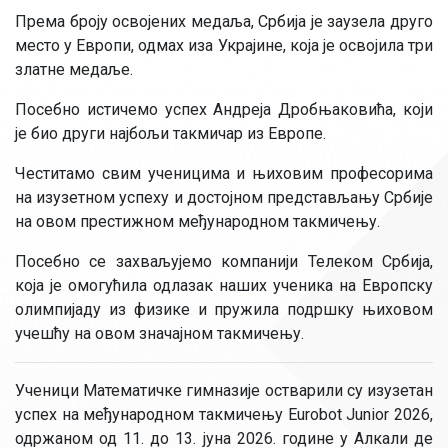
Према броју освојених медаља, Србија је заузела друго
место у Европи, одмах иза Украјине, која је освојила три
златне медаље.
Посебно истичемо успех Андреја Дробњаковића, који
је био други најбољи такмичар из Европе.
Честитамо свим ученицима и њиховим професорима
на изузетном успеху и достојном представљању Србије
на овом престижном међународном такмичењу.
Посебно се захваљујемо компанији Телеком Србија,
која је омогућила одлазак наших ученика на Европску
олимпијаду из физике и пружила подршку њиховом
учешћу на овом значајном такмичењу.
Ученици Математичке гимназије остварили су изузетан
успех на међународном такмичењу Eurobot Junior 2026,
одржаном од 11. до 13. јуна 2026. године у Алкали де