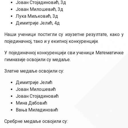
Јован Стојадиновић, 3д
Јован Милошевић, 3д
Лука Миљковић, 3д
Димитрије Јелић, 4д
Наши ученици постигли су изузетне резултате, како у
појединачној, тако и у екипној конкуренцији.
У појединачној конкуренцији сви ученици Математичке
гимназије освојили су медаље.
Златне медаље освојили су:
Димитрије Јелић
Јован Милошевић
Јован Стојадиновић
Мина Дабовић
Вања Миладиновић
Сребрне медаље освојили су: