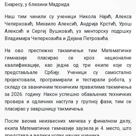
Енаресу, у близини Мадрида.
Наш тим чинили су ученици Никола Најић, Алекса
Чеперковић, Михаило Алексић, Андрија Крстић, Урош
Алексић и Сергеј Вушковић, уз менторску подршку
Владимира Чеперковића и Дејана Петровића.
На ово престижно такмичење тим Математичке
гимназије пласирао се кроз националне
квалификације, као једна од три екипе које су
представљале Србију. Ученици су самостално
пројектовали, програмирали и тестирали робота, у
складу са званичним техничким правилима такмичења
за 2026. годину. Након успешно обављених техничких
провера и одличних наступа у групној фази, тим се
пласирао у завршницу такмичења.
После веома неизвесних мечева у финалном делу,
екипа Математичке гимназије заузела је 4. место, што
представља велики успех наших ученика.