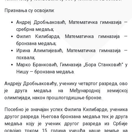
Признања су освојили:
Андреј Дробњаковић, Математичка гимназија —
сребрна медаља;
Филип Килибарда, Математичка гимназија —
бронзана медаља;
Ирина Алимпијевић, Математичка гимназија —
похвала;
Марко Бранковић, Гимназија „Бора Станковић” у
Нишу — бронзана медаља.
Андреју Дробњаковићу, ученику четвртог разреда, ово
је друга медаља на Међународној хемијској
олимпијади, након прошлогодишње бронзе.
Посебно је значајан успех Филипа Килибарде, ученика
другог разреда. Његова бронзана медаља тек је друга
медаља коју је ученик другог разреда из Србије
освојио током 15 година учешћа наше земље на