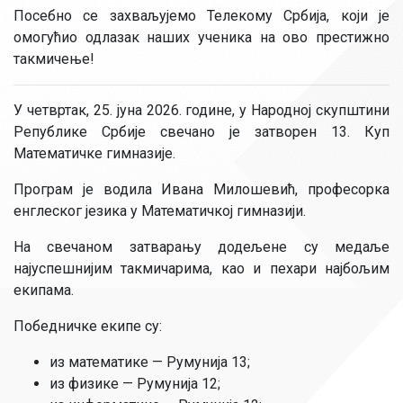
Посебно се захваљујемо Телекому Србија, који је
омогућио одлазак наших ученика на ово престижно
такмичење!
У четвртак, 25. јуна 2026. године, у Народној скупштини
Републике Србије свечано је затворен 13. Куп
Математичке гимназије.
Програм је водила Ивана Милошевић, професорка
енглеског језика у Математичкој гимназији.
На свечаном затварању додељене су медаље
најуспешнијим такмичарима, као и пехари најбољим
екипама.
Победничке екипе су:
из математике — Румунија 13;
из физике — Румунија 12;