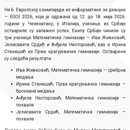
На 6. Европској олимпијади из информатике за девојке
— EGOI 2026, која је одржана од 12. до 18. маја 2026.
године у Чезенатику, у Италији, ученице из Србије
оствариле су запажен успех. Екипу Србије чиниле су
три ученице Математичке гимназије — Ива Живковић,
Јелисавета Срдић и Анђела Несторовић, као и Ирина
Станишић из Прве крагујевачке гимназије. Остварени
су следећи резултати:
Ива Живковић, Математичка гимназија — сребрна
медаља
Ирина Станишић, Прва крагујевачка гимназија —
бронзана медаља
Анђела Несторовић, Математичка гимназија —
похвала
Јелисавета Срдић, Математичка гимназија —
похвала