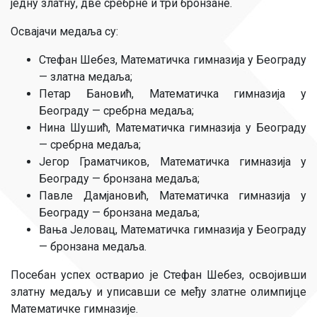
једну златну, две сребрне и три бронзане.
Освајачи медаља су:
Стефан Шебез, Математичка гимназија у Београду
— златна медаља;
Петар Бановић, Математичка гимназија у
Београду — сребрна медаља;
Нина Шушић, Математичка гимназија у Београду
— сребрна медаља;
Јегор Граматчиков, Математичка гимназија у
Београду — бронзана медаља;
Павле Дамјановић, Математичка гимназија у
Београду — бронзана медаља;
Вања Јеловац, Математичка гимназија у Београду
— бронзана медаља.
Посебан успех остварио је Стефан Шебез, освојивши
златну медаљу и уписавши се међу златне олимпијце
Математичке гимназије.