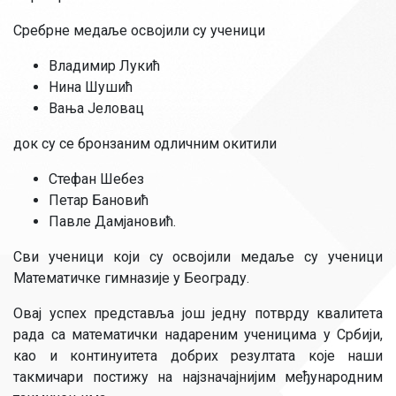
Сребрне медаље освојили су ученици
Владимир Лукић
Нина Шушић
Вања Јеловац
док су се бронзаним одличним окитили
Стефан Шебез
Петар Бановић
Павле Дамјановић.
Сви ученици који су освојили медаље су ученици
Математичке гимназије у Београду.
Овај успех представља још једну потврду квалитета
рада са математички надареним ученицима у Србији,
као и континуитета добрих резултата које наши
такмичари постижу на најзначајнијим међународним