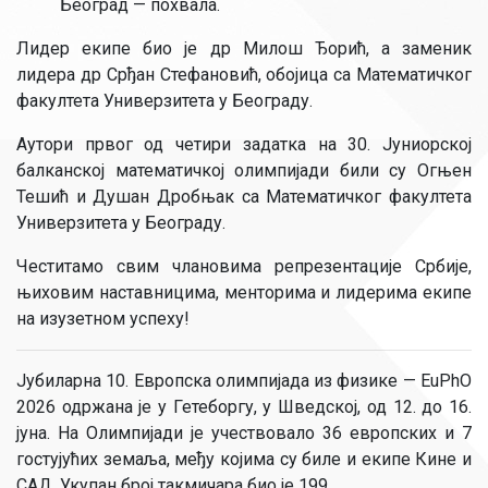
Београд — похвала.
Лидер екипе био је др Милош Ђорић, а заменик
лидера др Срђан Стефановић, обојица са Математичког
факултета Универзитета у Београду.
Аутори првог од четири задатка на 30. Јуниорској
балканској математичкој олимпијади били су Огњен
Тешић и Душан Дробњак са Математичког факултета
Универзитета у Београду.
Честитамо свим члановима репрезентације Србије,
њиховим наставницима, менторима и лидерима екипе
на изузетном успеху!
Јубиларна 10. Европска олимпијада из физике — EuPhO
2026 одржана је у Гетеборгу, у Шведској, од 12. до 16.
јуна. На Олимпијади је учествовало 36 европских и 7
гостујућих земаља, међу којима су биле и екипе Кине и
САД. Укупан број такмичара био је 199.