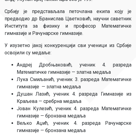
Србију је представљала петочлана екипа коју је
предводио др Бранислав Цветковић, научни саветник
Института за физику и професор Математичке
гимназије и Рачунарске гимназије.
У изузетно јакој конкуренцији сви ученици из Србије
освојили су медаље:
Андреј Дробњаковић, ученик 4. разреда
Математичке гимназије — златна медаља
Лука Смиљанић, ученик 3. разреда Математичке
гимназије — златна медаља
Душан Лазић, ученик 4. разреда Гимназије из
Краљева — сребрна медаља
Јован Кулезић, ученик 4. разреда Математичке
гимназије — бронзана медаља
Вељко Аџић, ученик 4. разреда Рачунарске
гимназије — бронзана медаља