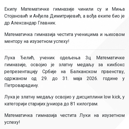
Екипу Математичке гимназије чинили су и Миња
Стојановић и Анђела Димитријевић, а вођа екипе био је
др Александар Главник.
Математичка гимназија честита ученицима и њиховом
ментору на изузетном успеху!
Лука Ђелић, ученик одељења 3ц Математичке
гимназије, освојио је златну медаљу за кикбокс
репрезентацију Србије на Балканском првенству,
одржаном од 29. до 31. маја 2026. године у
Петроварадину.
Лука је златну медаљу освојио у дисциплини low kick, у
категорији старијих јуниора до 81 килограм.
Математичка гимназија честита Луки на изузетном
успеху!