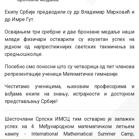
Екипу Србије предводили су др Владимир Марковић и
др Имре Гут.
Освајањем три сребрне и две бронзане медаље наши
млади физичари остварили су изузетан успех на
једном од најпрестижнијих светских такмичења за
средњошколце.
Посебно смо поносни што су четворица од пет чланова
репрезентације ученици Математичке гимназије.
Честитамо ученицима, њиховим професорима и
вођама екипе на знању, истрајности и достојном
представљању Србије!
Шесточлани Српски ИМСЦ тим остварио је запажен
успех на 4. Међународном математичком летњем
кампу - International Mathematical Summer Camp,