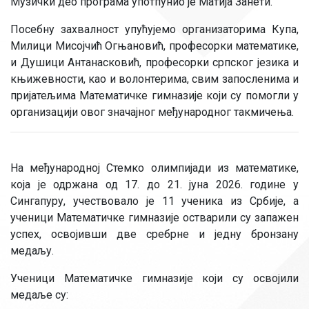
Музички део програма употпунио је Матија Занети.
Посебну захвалност упућујемо организаторима Купа,
Милици Мисојчић Огњановић, професорки математике,
и Душици Антанасковић, професорки српског језика и
књижевности, као и волонтерима, свим запосленима и
пријатељима Математичке гимназије који су помогли у
организацији овог значајног међународног такмичења.
На међународној Стемко олимпијади из математике,
која је одржана од 17. до 21. јуна 2026. године у
Сингапуру, учествовало је 11 ученика из Србије, а
ученици Математичке гимназије остварили су запажен
успех, освојивши две сребрне и једну бронзану
медаљу.
Ученици Математичке гимназије који су освојили
медаље су: