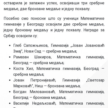
остварила је запажен успех, освојивши три сребрне
медаље, две бронзане медаље и једну похвалу.
Посебно смо поносни што су ученици Математичке
гимназије у Београду освојили две сребрне медаље,
једну бронзану медаљу и једну похвалу. Награде за
Србију освојили су:
Глеб Сапожњиков, Гимназија „Јован Јовановић
Змај”, Нови Сад — сребрна медаља;
Рамазан Шакиров, Математичка гимназија,
Београд — сребрна медаља;
Коста Хил, Математичка гимназија, Београд —
сребрна медаља;
Јован Петронијевић, Гимназија „Светозар
Марковић”, Ниш — бронзана медаља;
Богдан Миловановић, Математичка гимназија,
Београд — бронзана медаља;
Василије Недељковић, Математичка гимназија,