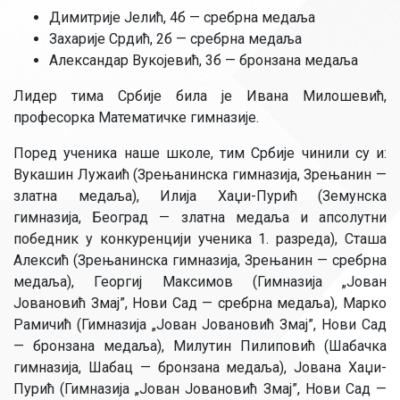
Димитрије Јелић, 4б — сребрна медаља
Захарије Срдић, 2б — сребрна медаља
Александар Вукојевић, 3б — бронзана медаља
Лидер тима Србије била је Ивана Милошевић,
професорка Математичке гимназије.
Поред ученика наше школе, тим Србије чинили су и:
Вукашин Лужаић (Зрењанинска гимназија, Зрењанин —
златна медаља), Илија Хаџи-Пурић (Земунска
гимназија, Београд — златна медаља и апсолутни
победник у конкуренцији ученика 1. разреда), Сташа
Алексић (Зрењанинска гимназија, Зрењанин — сребрна
медаља), Георгиј Максимов (Гимназија „Јован
Јовановић Змај”, Нови Сад — сребрна медаља), Марко
Рамичић (Гимназија „Јован Јовановић Змај”, Нови Сад
— бронзана медаља), Милутин Пилиповић (Шабачка
гимназија, Шабац — бронзана медаља), Јована Хаџи-
Пурић (Гимназија „Јован Јовановић Змај”, Нови Сад —