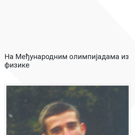
На Међународним олимпијадама из
физике