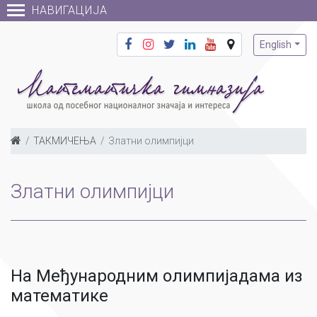
НАВИГАЦИЈА
English
ТАКМИЧЕЊА
Златни олимпијци
Златни олимпијци
На Међународним олимпијадама из
математике