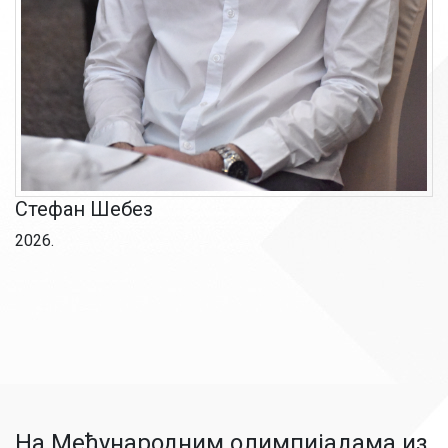
Стефан Шебез
2026.
На Међународним олимпијадама из