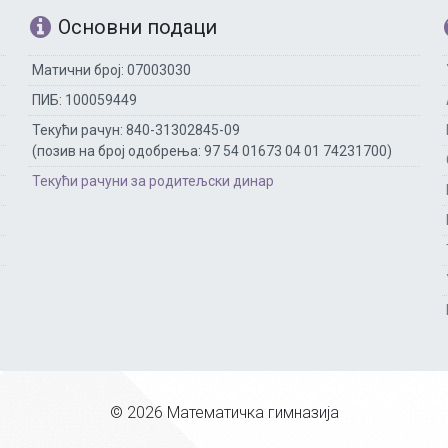
Основни подаци
Матични број: 07003030
ПИБ: 100059449
Текући рачун: 840-31302845-09
(позив на број одобрења: 97 54 01673 04 01 74231700)
Текући рачуни за родитељски динар
© 2026 Математичка гимназија