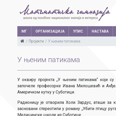
МГ
ОРГАНИЗАЦИЈА
УПИС
НАСТАВА
Пројекти
У њеним патикама
Такмичења у з
Структура запослених
Ш
У њеним патикама
Са
Уче
У оквиру пројекта „У њеним патикама“ који с
започеле професорке Ивана Милошевић и Анђел
Америчком кутку у Суботици.
Радионицу је отворила Холи Зардус, аташе за 
засновани стереотипи у роману „Убити птицу руг
Медицинске школе из Суботице.