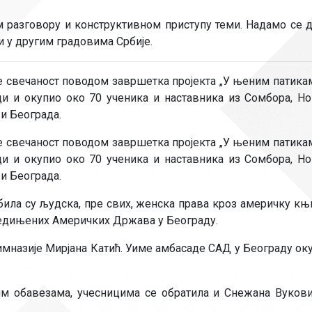
Рачуноводство
разговору и конструктивном приступу теми. Надамо се д
Библиотекар
 у другим градовима Србије.
Помоћно-техни
е свечаност поводом завршетка пројекта „У њеним патикама
ци и окупио око 70 ученика и наставника из Сомбора, Но
 и Београда.
е свечаност поводом завршетка пројекта „У њеним патикама
ци и окупио око 70 ученика и наставника из Сомбора, Но
 и Београда.
 била су људска, пре свих, женска права кроз америчку к
 Сједињених Америчких Држава у Београду.
имназије Мирјана Катић. Уиме амбасаде САД у Београду о
ним обавезама, учесницима се обратила и Снежана Вуков