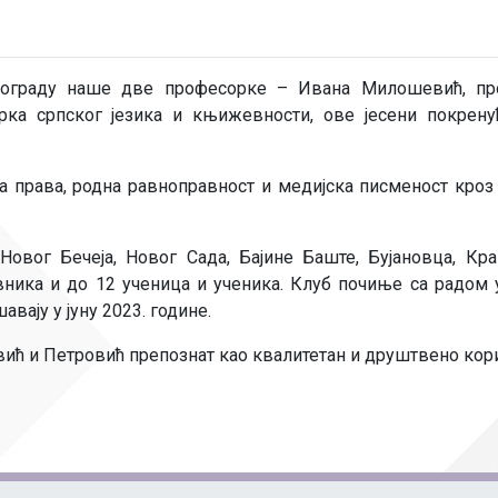
еограду наше две професорке – Ивана Милошевић, пр
рка српског језика и књижевности, ове јесени покрену
 права, родна равноправност и медијска писменост кроз
Новог Бечеја, Новог Сада, Бајине Баште, Бујановца, Кра
вника и до 12 ученица и ученика. Клуб почиње са радом 
ају у јуну 2023. године.
вић и Петровић препознат као квалитетан и друштвено кори