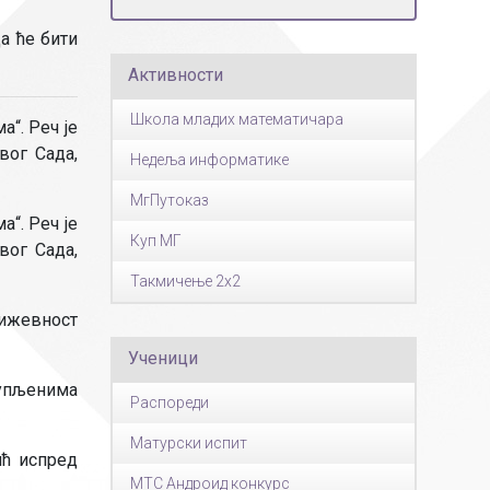
Страни језици
а ће бити
Физичко васпитање
Активности
Критеријуми за оце
чко особље
Школа младих математичара
“. Реч је
вог Сада,
Недеља информатике
МгПутоказ
“. Реч је
Куп МГ
вог Сада,
Такмичење 2x2
њижевност
Ученици
купљенима
Распореди
Матурски испит
ић испред
МТС Андроид конкурс