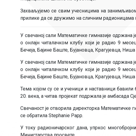
Захваљујемо се свим учесницима на занимљивом 
прилике да се дружимо на сличним радионицама и
У свечаној сали Математичке гимназије одржана ј
о онлајн читалачком клубу који је радио 9 месе
Бечеја, Бајине Баште, Бујановца, Крагујевца, Ниша
У свечаној сали Математичке гимназије одржана ј
о онлајн читалачком клубу који је радио 9 месе
Бечеја, Бајине Баште, Бујановца, Крагујевца, Ниша
Тема којом су се и ученици и наставници бавили
20. века, а читав пројекат подржала је амбасада
Свечаност је отворила директорка Математичке г
се обратила Stephanie Papp.
У току радионичарског дана, упркос многоброј
Министарства просвете.