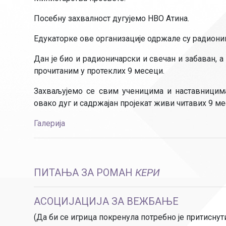
Посебну захвалност дугујемо НВО Атина.
Едукаторке ове организације одржале су радиони
Дан је био и радионичарски и свечан и забаван, а
прочитаним у протеклих 9 месеци.
Захваљујемо се свим ученицима и наставницима
овако дуг и садржајан пројекат живи читавих 9 ме
Галерија
ПИТАЊА ЗА РОМАН
КЕРИ
АСОЦИЈАЦИЈА ЗА ВЕЖБАЊЕ
(Да би се игрица покренула потребно је притиснути