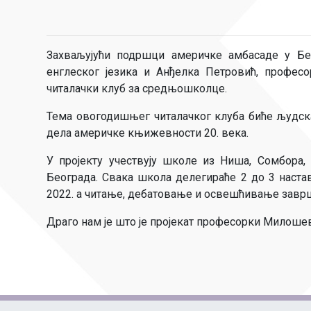
Захваљујући подршци америчке амбасаде у Б
енглеског језика и Анђелка Петровић, професо
читалачки клуб за средњошколце.
Тема овогодишњег читалачког клуба биће људска
дела америчке књижевности 20. века.
У пројекту учествују школе из Ниша, Сомбора, 
Београда. Свака школа делегираће 2 до 3 наста
2022. а читање, дебатовање и освешћивање завршав
Драго нам је што је пројекат професорки Милоше