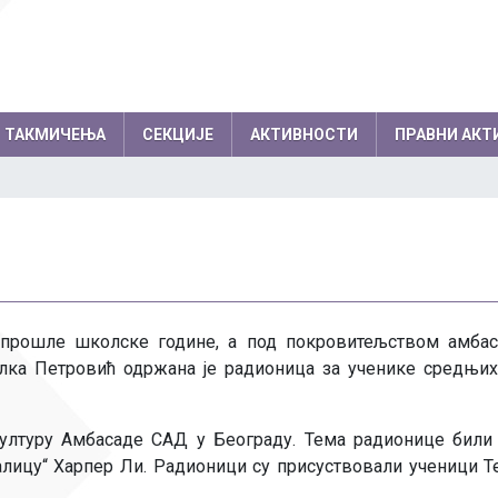
ТАКМИЧЕЊА
СЕКЦИЈЕ
АКТИВНОСТИ
ПРАВНИ АКТ
емљи по годинама
Резултати на међународним
колски одбор
Директор
такмичењима по годинама
вет родитеља
Секретар школе
Успеси на међународним, европски
нички парламент
Помоћник директо
балканским олимпијадама
у прошле школске године, а под покровитељством амба
Успеси на осталим међународним
Професори
такмичењима
ка Петровић одржана је радионица за ученике средњи
Психолози
Информатичар
културу Амбасаде САД у Београду. Тема радионице били
алицу“ Харпер Ли. Радионици су присуствовали ученици Т
Администратори