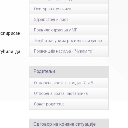
Осигурање ученика
Здравствени лист
Правила одевања у МГ
нспирисан
Текући рачуни за родитељски динар
гућили да
Превенција насиља - "Чувам те"
Родитељи
Отворена врата за родит. 7. и 8.
Отворена врата наставника
Савет родитеља
Одговор на кризне ситуације