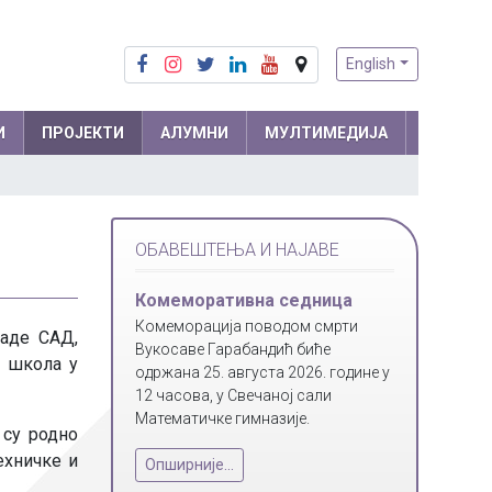
English
И
ПРОЈЕКТИ
АЛУМНИ
МУЛТИМЕДИЈА
Припреме из математике
Математика
ОБАВЕШТЕЊА И НАЈАВЕ
Припреме из физике
Физика
м и
Информатика
Комеморативна седница
ра
Комеморација поводом смрти
Биологија
саде САД,
Вукосаве Гарабандић биће
х школа у
Хемија
одржана 25. августа 2026. године у
12 часова, у Свечаној сали
Друштвене науке
Математичке гимназије.
 су родно
Српски језик
ехничке и
 мреже
Опширније...