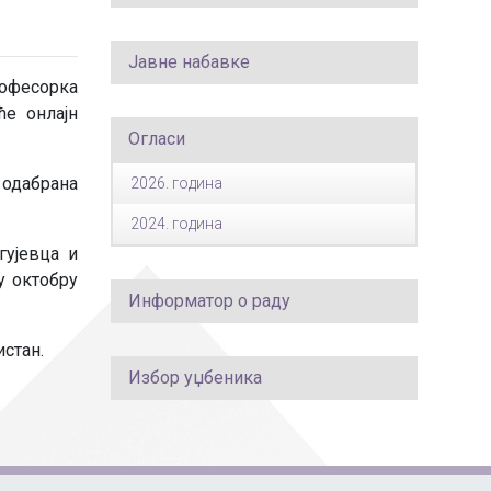
Јавне набавке
офесорка
ће онлајн
Огласи
 одабрана
2026. година
2024. година
гујевца и
у октобру
Информатор о раду
стан.
Избор уџбеника