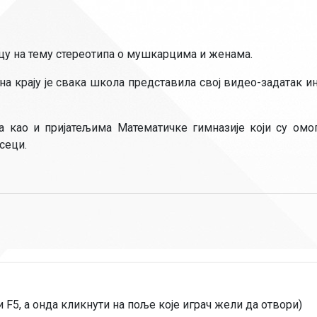
цу на тему стереотипа о мушкарцима и женама.
 на крају је свака школа представила свој видео-задатак и
 као и пријатељима Математичке гимназије који су омо
сеци.
 F5, а онда кликнути на поље које играч жели да отвори)