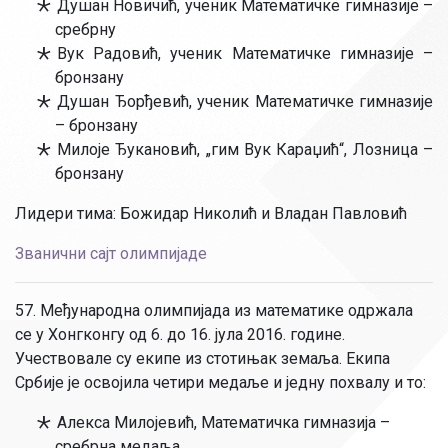
Душан Новичић, ученик Математичке гимназије –
сребрну
Вук Радовић, ученик Математичке гимназије –
бронзану
Душан Ђорђевић, ученик Математичке гимназије
– бронзану
Милоје Ђукановић, „гим Вук Караџић“, Лозница –
бронзану
Лидери тима: Божидар Николић и Владан Павловић
Званични сајт олимпијаде
57. Међународна олимпијада из математике одржала
се у Хонгконгу од 6. до 16. јула 2016. године.
Учествовале су екипе из стотињак земаља. Екипа
Србије је освојила четири медаље и једну похвалу и то:
Алекса Милојевић, Математичка гимназија –
сребрна медаља