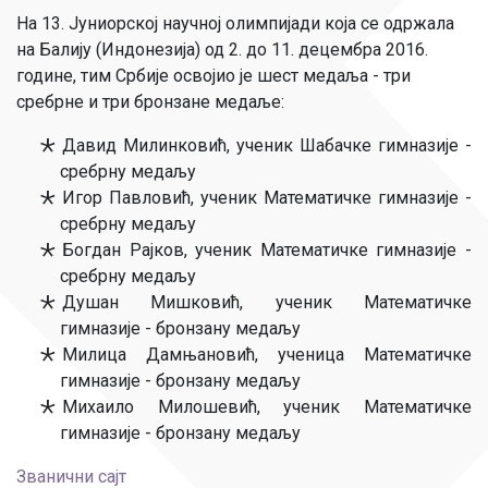
На 13. Јуниорској научној олимпијади која се одржала
на Балију (Индонезија) од 2. до 11. децембра 2016.
године, тим Србије освојио је шест медаља - три
сребрне и три бронзане медаље:
Давид Милинковић, ученик Шабачке гимназије -
сребрну медаљу
Игор Павловић, ученик Математичке гимназије -
сребрну медаљу
Богдан Рајков, ученик Математичке гимназије -
сребрну медаљу
Душан Мишковић, ученик Математичке
гимназије - бронзану медаљу
Милица Дамњановић, ученица Математичке
гимназије - бронзану медаљу
Михаило Милошевић, ученик Математичке
гимназије - бронзану медаљу
Званични сајт