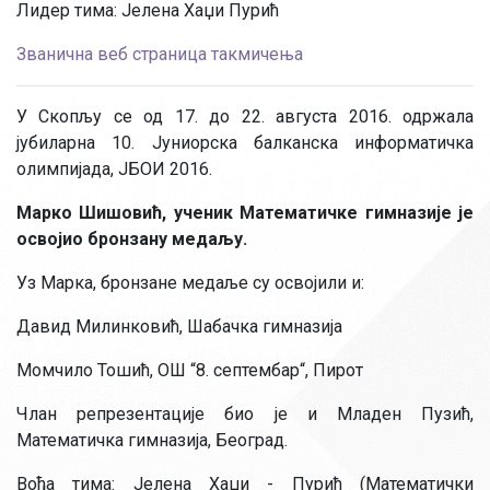
Лидер тима: Јелена Хаџи Пурић
Званична веб страница такмичења
У Скопљу се од 17. до 22. августа 2016. одржала
јубиларна 10. Јуниорска балканска информатичка
олимпијада, JБОИ 2016.
Марко Шишовић, ученик Математичке гимназије је
освојио бронзану медаљу.
Уз Марка, бронзане медаље су освојили и:
Давид Милинковић, Шабачка гимназија
Момчило Тошић, ОШ “8. септембар“, Пирот
Члан репрезентације био је и Младен Пузић,
Математичка гимназија, Београд.
Вођа тима: Јелена Хаџи - Пурић (Математички