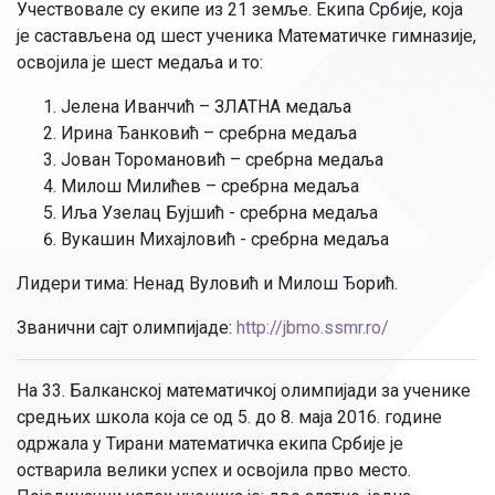
Учествовале су екипе из 21 земље. Екипа Србије, која
је састављена од шест ученика Математичке гимназије,
освојила је шест медаља и то:
Јелена Иванчић – ЗЛАТНА медаља
Ирина Ђанковић – сребрна медаља
Јован Торомановић – сребрна медаља
Милош Милићев – сребрна медаља
Иља Узелац Бујшић - сребрна медаља
Вукашин Михајловић - сребрна медаља
Лидери тима: Ненад Вуловић и Милош Ђорић.
Званични сајт олимпијаде:
http://jbmo.ssmr.ro/
На 33. Балканској математичкој олимпијади за ученике
средњих школа која се од 5. до 8. маја 2016. године
одржала у Тирани математичка екипа Србије је
остварила велики успех и освојила прво место.