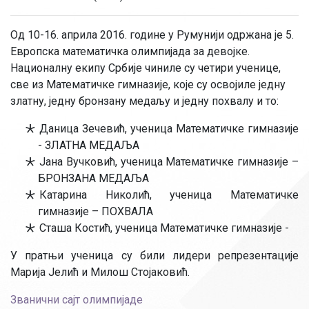
Од 10-16. априла 2016. године у Румунији одржана је 5.
Европска математичка олимпијада за девојке.
Националну екипу Србије чиниле су четири ученице,
све из Математичке гимназије, које су освојиле једну
златну, једну бронзану медаљу и једну похвалу и то:
Даница Зечевић, ученица Математичке гимназије
- ЗЛАТНА МЕДАЉА
Јана Вучковић, ученица Математичке гимназије –
БРОНЗАНА МЕДАЉА
Катарина Николић, ученица Математичке
гимназије – ПОХВАЛА
Сташа Костић, ученица Математичке гимназије -
У пратњи ученица су били лидери репрезентације
Марија Јелић и Милош Стојаковић.
Званични сајт олимпијаде