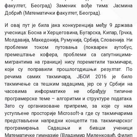
факултет, Београд) Заменик вође тима: Јасмина
Добрић (Математички факултет, Београд).
И овај пут је била јака конкуренција међу 9 држава
учесница: Босна и Херцеговина, Бугарска, Кипар, Грчка,
Молдавија, Македонија, Румунија, Србија, Словенија. Ни
проблеми током путовања (покварен аутобус,
премештање кофера, проблеми са сапутницима-
мигрантима на граници) нису пореметили такмичаре,
који су поправили прошлогодишњи резултат. По
речима самих такмичара, ЈБОИ 2016 је било
такмичење са тешким задацима, јер се у Србији на
часовима информатике не обрађују типичне
програмерске теме – алгоритми и структуре података.
Зато су организоване припреме, за које су нам
уступљене просторије Microsoft-а где су такмичарима
представљени напредни концепти тзв. такмичарског
програмирања. Садашњи и бивши ученици
Математичке гимназије (Владимир Миленковић, Филип