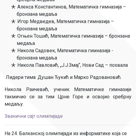
Алекса Константинов, Математичка гимназија –
бронзана медаља
Игор Медведев, Математичка гимназија –
бронзана медаља
Огњен Тошић, Математичка гимназија – бронзана
медаља
Никола Садовек, Математичка гимназија -
бронзана медаља
Никола Павловић, „Ј.Ј.Змај“, Нови Сад – похвала
Лидери тима: Душан Ђукић и Марко Радовановић.
Никола Раичевић, ученик Математичке гимназије
такмичио се за тим Црне Горе и освојио сребрну
медаљу.
Званични сајт олимпијаде
На 24. Балканској олимпијади из информатике која се