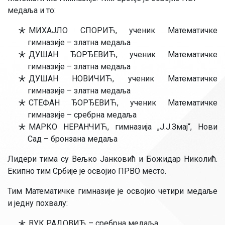
медаља и то:
МИХАЈЛО СПОРИЋ, ученик Математичке
гимназије – златна медаља
ДУШАН ЂОРЂЕВИЋ, ученик Математичке
гимназије – златна медаља
ДУШАН НОВИЧИЋ, ученик Математичке
гимназије – златна медаља
СТЕФАН ЂОРЂЕВИЋ, ученик Математичке
гимназије – сребрна медаља
МАРКО НЕРАНЧИЋ, гимназија „Ј.Ј.Змај“, Нови
Сад – бронзана медаља
Лидери тима су Вељко Јанковић и Божидар Николић.
Екипно тим Србије је освојио ПРВО место.
Тим Математичке гимназије је освојио четири медаље
и једну похвалу:
ВУК РАДОВИЋ – сребрна медаља