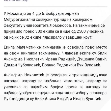
У Москви је од 4. до 6. фебруара одржан
Mеђурегионални хемијски турнир на Хемијском
факултету универзитета Ломоносов. На такмичење се
пријавило преко 300 екипа са више од 2500 учесника
од којих се 32 екипе пласирало у завршни круг.
Екипа Математичке гимназије је освојила прво место
на овом екипном такмичењу. Чланови екипе су били:
Анамарија Николетић, Ирена Радишић, Душанка Савић,
Дамјан Чубраковић, Бранко Радовић и Вук Вуковић.
Анамарија Николетић је освојила и три индивидулане
награде: награду за најбољег извештача, награду за
учесника са највећим бројем поена и награду за
најбоље урађен специјални задатак по избору спонзора.
Руководиоци су биле Аника Влајић и Ивана Вуковић.