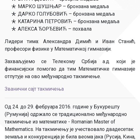
МАРКО ШУШЊАР – бронзана медаља
ДАРКО ГОЛУБОВИЋ – бронзана медаља
КАТАРИНА ПЕТРОВИЋ – бронзана медаља
АЛЕКСА ЂОРЂЕВИЋ – похвала
Лидери тима: Александра Димић и Иван Станић,
професори физике у Математичкој гимназији.
Захваљујемо се Телекому Србија а.д. који је
финансијски помогао да тим Математичке гимназије
отпутује на ово међународно такмичење.
Званични сајт такмичења
Од 24. до 29. фебруара 2016. године у Букурешту
(Румунија) одржало се традиционално међународно
такмичење из математике - Romanian Master of
Mathematics. На такмичењу је учествовало двадесетак
земаља и конкуренција је била веома јака (Русија, Кина,