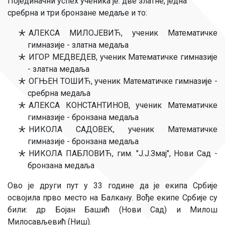
Појединачни успех ученика је: две златне, једна
сребрна и три бронзане медаље и то:
АЛЕКСА МИЛОЈЕВИЋ, ученик Математичке
гимназије - златна медаља
ИГОР МЕДВЕДЕВ, ученик Математичке гимназије
- златна медаља
ОГЊЕН ТОШИЋ, ученик Математичке гимназије -
сребрна медаља
АЛЕКСА КОНСТАНТИНОВ, ученик Математичке
гимназије - бронзана медаља
НИКОЛА САДОВЕК, ученик Математичке
гимназије - бронзана медаља
НИКОЛА ПАБЛОВИЋ, гим. "Ј.Ј.Змај", Нови Сад -
бронзана медаља
Ово је други пут у 33 године да је екипа Србије
освојила прво место на Балкану. Вође екипе Србије су
били: др Бојан Башић (Нови Сад) и Милош
Милосављевић (Ниш).