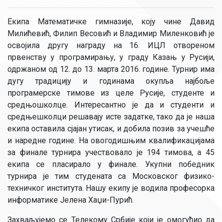
Екипа Математичке гимназије, коју чине Давид
Милићевић, Филип Весовић и Владимир Миленковић је
освојила другу награду на 16. ИЦЛ отвореном
првенству у програмирању, у граду Казањ у Русији,
одржаном од 12. до 13. марта 2016. године. Турнир има
дугу традицију и годинама окупља најбоље
програмерске тимове из целе Русије, студенте и
средњошколце. Интересантно је да и студенти и
средњешколци решавају исте задатке, тако да је наша
екипа оставила сјајан утисак, и добила позив за учешће
и наредне године. На овогодишњим квалификацијама
за финале турнира учествовало је 194 тимова, а 45
екипа се пласирало у финале. Укупни победник
турнира је тим студената са Московског физико-
техничког института. Нашу екипу је водила професорка
информатике Јелена Хаџи-Пурић.
Захваљујемо се Телекому Србије који је омогућио да