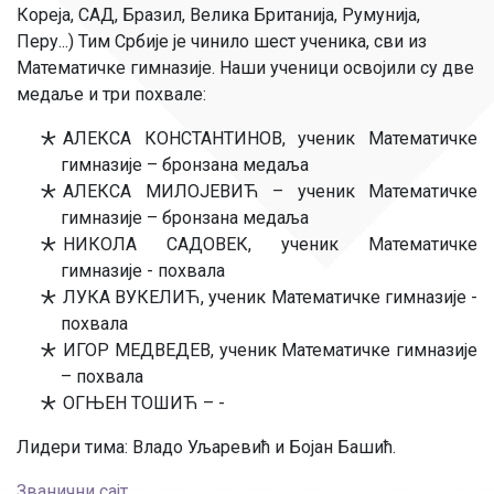
Кореја, САД, Бразил, Велика Британија, Румунија,
Перу...) Тим Србије је чинило шест ученика, сви из
Математичке гимназије. Наши ученици освојили су две
медаље и три похвале:
АЛЕКСА КОНСТАНТИНОВ, ученик Математичке
гимназије – бронзана медаља
АЛЕКСА МИЛОЈЕВИЋ – ученик Математичке
гимназије – бронзана медаља
НИКОЛА САДОВЕК, ученик Математичке
гимназије - похвала
ЛУКА ВУКЕЛИЋ, ученик Математичке гимназије -
похвала
ИГОР МЕДВЕДЕВ, ученик Математичке гимназије
– похвала
ОГЊЕН ТОШИЋ – -
Лидери тима: Владо Уљаревић и Бојан Башић.
Званични сајт