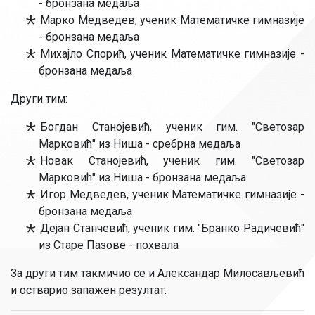
- бронзана медаља
Марко Медведев, ученик Математичке гимназије
- бронзана медаља
Михајло Спорић, ученик Математичке гимназије -
бронзана медаља
Други тим:
Богдан Станојевић, ученик гим. "Светозар
Марковић" из Ниша - сребрна медаља
Новак Станојевић, ученик гим. "Светозар
Марковић" из Ниша - бронзана медаља
Игор Медведев, ученик Математичке гимназије -
бронзана медаља
Дејан Станчевић, ученик гим. "Бранко Радичевић"
из Старе Пазове - похвала
За други тим такмичио се и Александар Милосављевић
и остварио запажен резултат.