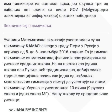
има такмичаре из светског врха, јер окупља три од
набољих пет екипа са листе ИОИ (Међународна
олимпијада из информатике) славних победника. .
Званични сајт такмичења
Ученици Математичке гимназије учествовали су на
такмичењу КАМАChallenge у граду Перм у Русији у
периоду од 5. до 6. новембра 2016. године. То је тимско
такмичење из математике, физике и програмирања за
ученике средњих школа. Наша школа (као једина
школа ван Русије, већ традиционално, добија сваке
године специјални позив као једна од најбољих
математичких гимназија у свету) да учествује на овом
такмичењу. Укупно је учествовало 10 екипа (9 руских
екипа и једна екипа МГ). Нашу школу су представљали
ученици:
ЈАНА ВУЧКОВИЋ