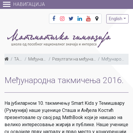
НАВИГАЦИЈА
English
ТАКМИЧЕЊА
Међународна такмичења
Резултати на међународним такмичењима по годинама
Међународна такмичења 2016.
Међународна такмичења 2016.
На јубиларном 10. такмичењу Smart Kids у Темишвару
(Румунија) наше уценице Сташа и Анђела Костић
презентовале су свој рад MathBook који је наишао на
велико интересовање жирија и публике. Наше ученице
су освојиле прву награду и прво место у конкуренцији