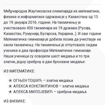
Међународна Жаутиковска олимпијада из математике,
физике и информатике одржана је у Казахстану од 13.
до 19. јануара 2016. године. На такмичењу је
учествовало 450 такмичара из 19 држава (Русија,
Казахстан, Румунија, Бугарска, Украјина...). И ове године
Математичка гимназија је добила позив да учествује на
овом такмичењу. На такмичење је отпутовало седам
ученика и два професора Математичке гимназије.
Наши ученици су освојили шест медаља и то три
златне, једну сребрну и две бронзане медаље:
ИЗ МАТЕМАТИКЕ:
ОГЊЕН ТОШИЋ – златна медаља
АЛЕКСА КОНСТАНТИНОВ – златна медаља
АЛЕКСА МИЛОЈЕВИЋ – сребрна медаљa
ИЗ ФИЗИКЕ: