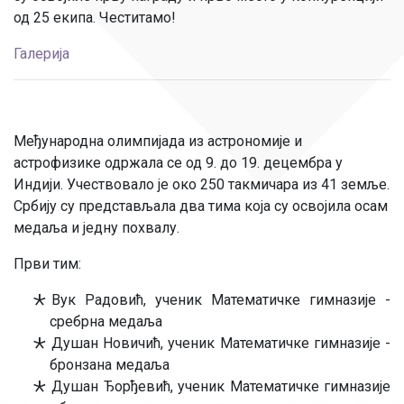
од 25 екипа. Честитамо!
Галерија
Међународна олимпијада из астрономије и
астрофизике одржала се од 9. до 19. децембра у
Индији. Учествовало је око 250 такмичара из 41 земље.
Србију су представљала два тима која су освојила осам
медаља и једну похвалу.
Први тим:
Вук Радовић, ученик Математичке гимназије -
сребрна медаља
Душан Новичић, ученик Математичке гимназије -
бронзана медаља
Душан Ђорђевић, ученик Математичке гимназије