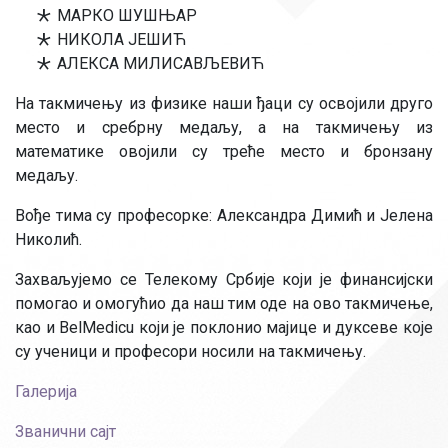
МАРКО ШУШЊАР
НИКОЛА ЈЕШИЋ
АЛЕКСА МИЛИСАВЉЕВИЋ
На такмичењу из физике наши ђаци су освојили друго
место и сребрну медаљу, а на такмичењу из
математике овојили су треће место и бронзану
медаљу.
Вође тима су професорке: Александра Димић и Јелена
Николић.
Захваљујемо се Телекому Србије који је финансијски
помогао и омогућио да наш тим оде на ово такмичење,
као и BelMedicu који је поклонио мајице и дуксеве које
су ученици и професори носили на такмичењу.
Галерија
Званични сајт