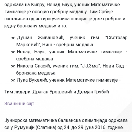
одржала на Кипру, Ненад Баук, ученик Математичке
гимназије је освојио сребрну медаљу. Тим Србије
састављен од четири ученика освојио је две сребрне и
једну бронзану медаљу и то:
Душан Живановић, ученик гим. "Светозар
Марковић", Ниш - сребрна медаља
Ненад Баук, ученик Математичке гимназије -
сребрна медаља
Никола Спасић, ученик гим. "Ј.Ј.Змај", Нови Сад -
бронзана медаља
Лука Вукелић, ученик Математичке гимназије -
Тим лидери: Драган Урошевић и Демјан Грубић
Званични сајт
Јуниорска математичка балканска олимпијада одржала
се у Румунији (Слатина) од 24. до 29. јуна 2016. године.