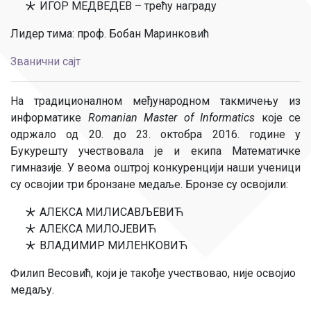
ИГОР МЕДВЕДЕВ – трећу награду
Лидер тима: проф. Бобан Маринковић
Званични сајт
На традиционалном међународном такмичењу из
информатике
Romanian Master of Informatics
које се
одржало од 20. до 23. октобра 2016. године у
Букурешту учествовала је и екипа Математичке
гимназије. У веома оштрој конкуренцији наши ученици
су освојии три бронзане медаље. Бронзе су освојили:
АЛЕКСА МИЛИСАВЉЕВИЋ
АЛЕКСА МИЛОЈЕВИЋ
ВЛАДИМИР МИЛЕНКОВИЋ
Филип Весовић, који је такође учествовао, није освојио
медаљу.