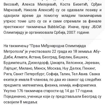
Весовић, Алекса Милојевић, Коста Бизетић, Срђан
Марковић, Никола Алексић) су се одазвали позиву и
одвојили време да помогну младим такмичарима
упркос томе што су се и сами спремали за финале
престижног такмичења BubbleCup. Иначе, прву ЈБОИ
Олимпијаду је организовала Србија, 2007. године.
На такмичењу "Прва Међународна Олимпијада
Метропола" је учествовало 22 града из 18 земаља: Абу-
Даби, Алмати, Астана, Београд, Берлин, Бишкек,
Будимпешта, Дизелдорф, Џакарта, Хелсинки, Јереван,
Лајпциг, Милано, Минск, Москва, Њу Делхи, Пекинг,
Рига, Санкт Петерсбург, Софија, Талин, Тел Авив. Свака
екипа је имала 8 чланова, по два из сваког од следећих
предмета: математика, физика, хемија, информатика.
Укупно 176 такмичара старости од 14 до 17 година.
Појединачно, ученици који су представљали Београд су
освојили 8 медаља: