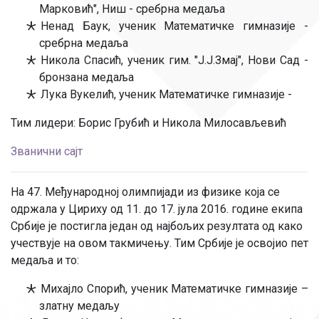
Марковић", Ниш - сребрна медаља
Ненад Баук, ученик Математичке гимназије -
сребрна медаља
Никола Спасић, ученик гим. "Ј.Ј.Змај", Нови Сад -
бронзана медаља
Лука Вукелић, ученик Математичке гимназије -
Тим лидери: Борис Грубић и Никола Милосављевић
Званични сајт
На 47. Међународној олимпијади из физике која се
одржала у Цириху од 11. до 17. јула 2016. године екипа
Србије је постигла један од најбољих резултата од како
учествује на овом такмичењу. Тим Србије је освојио пет
медаља и то:
Михајло Спорић, ученик Математичке гимназије –
златну медаљу