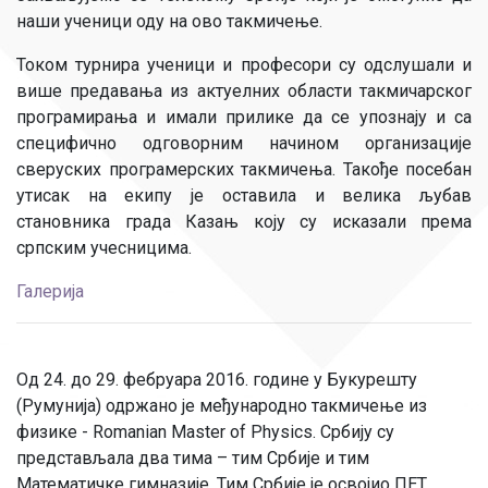
наши ученици оду на ово такмичење.
Током турнира ученици и професори су одслушали и
више предавања из актуелних области такмичарског
програмирања и имали прилике да се упознају и са
специфично одговорним начином организације
сверуских програмерских такмичења. Такође посебан
утисак на екипу је оставила и велика љубав
становника града Казањ коју су исказали према
српским учесницима.
Галерија
Од 24. до 29. фебруара 2016. године у Букурешту
(Румунија) одржано је међународно такмичење из
физике - Romanian Master of Physics. Србију су
представљала два тима – тим Србије и тим
Математичке гимназије. Тим Србије је освојио ПЕТ