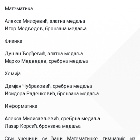
Математика
Алекса Милојевић, златна медаља
Игор Медведев, бронзана медаља
Физика
Душан Ђорђевић, златна медаља
Марко Медведев, сребрна медаља
Хемија
Дамјан Чубраковић, сребрна медаља
Исидора Раденковић, бронзана медаља
Информатика
Алекса Милисављевић, сребрна медаља
Лазар Корсић, бронзана медаља
Сви ученици су ђаци Математичке гимназије из