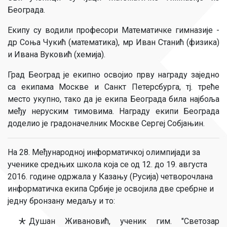
Београда.
Екипу су водили професори Математичке гимназије -
др Соња Чукић (математика), мр Иван Станић (физика)
и Ивана Вуковић (хемија).
Град Београд је екипно освојио прву награду заједно
са екипама Москве и Санкт Петерсбурга, тј. треће
место укупно, тако да је екипа Београда била најбоља
међу неруским тимовима. Награду екипи Београда
доделио је градоначелник Москве Сергеј Собјањин.
На 28. Међународној информатичкој олимпијади за
ученике средњих школа која се од 12. до 19. августа
2016. године одржала у Казању (Русија) четворочлана
информатичка екипа Србије је освојила две сребрне и
једну бронзану медаљу и то:
Душан Живановић, ученик гим. "Светозар