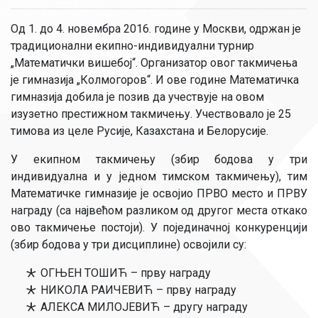
Од 1. до 4. новембра 2016. године у Москви, одржан је
традиционални екипно-индивидуални турнир
„Математички вишебој“. Организатор овог такмичења
је гимназија „Колмогоров“. И ове године Математичка
гимназија добила је позив да учествује на овом
изузетно престижном такмичењу. Учествовало је 25
тимова из целе Русије, Казахстана и Белорусије.
У екипном такмичењу (збир бодова у три
индивидуална и у једном тимском такмичењу), тим
Математичке гимназије је освојио ПРВО место и ПРВУ
награду (са највећом разликом од другог места откако
ово такмичење постоји). У појединачној конкуренцији
(збир бодова у три дисциплине) освојили су:
ОГЊЕН ТОШИЋ – прву награду
НИКОЛА РАИЧЕВИЋ – прву награду
АЛЕКСА МИЛОЈЕВИЋ – другу награду