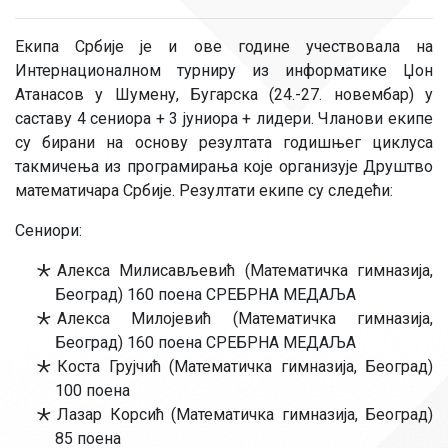
Екипа Србије је и ове године учествовала на
Интернационалном турниру из информатике Џон
Атанасов у Шумену, Бугарска (24.-27. новембар) у
саставу 4 сениора + 3 јуниора + лидери. Чланови екипе
су бирани на основу резултата годишњег циклуса
такмичења из програмирања које организује Друштво
математичара Србије. Резултати екипе су следећи:
Сениори:
Алекса Милисављевић (Математичка гимназија,
Београд) 160 поена СРЕБРНА МЕДАЉА
Алекса Милојевић (Математичка гимназија,
Београд) 160 поена СРЕБРНА МЕДАЉА
Коста Грујчић (Математичка гимназија, Београд)
100 поена
Лазар Корсић (Математичка гимназија, Београд)
85 поена