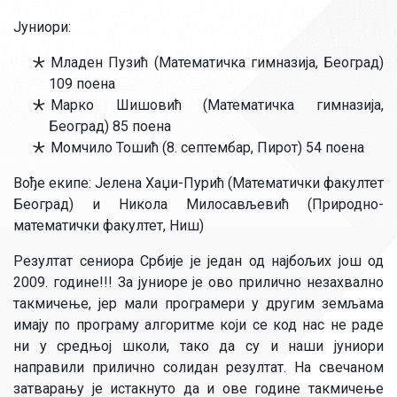
Јуниори:
Младен Пузић (Математичка гимназија, Београд)
109 поена
Марко Шишовић (Математичка гимназија,
Београд) 85 поена
Момчило Тошић (8. септембар, Пирот) 54 поена
Вође екипе: Јелена Хаџи-Пурић (Математички факултет
Београд) и Никола Милосављевић (Природно-
математички факултет, Ниш)
Резултат сениора Србије је један од најбољих још од
2009. године!!! За јуниоре је ово прилично незахвално
такмичење, јер мали програмери у другим земљама
имају по програму алгоритме који се код нас не раде
ни у средњој школи, тако да су и наши јуниори
направили прилично солидан резултат. На свечаном
затварању је истакнуто да и ове године такмичење