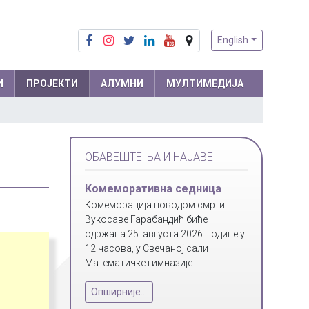
English
И
ПРОЈЕКТИ
АЛУМНИ
МУЛТИМЕДИЈА
Припреме из математике
Математика
ОБАВЕШТЕЊА И НАЈАВЕ
Припреме из физике
Физика
м и
Информатика
Комеморативна седница
ра
Комеморација поводом смрти
Биологија
Вукосаве Гарабандић биће
Хемија
одржана 25. августа 2026. године у
12 часова, у Свечаној сали
Друштвене науке
Математичке гимназије.
Српски језик
 мреже
Опширније...