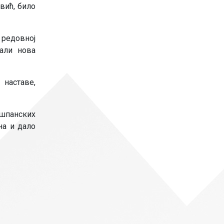
вић, било
 редовној
рали нова
 наставе,
 шпанских
на и дало