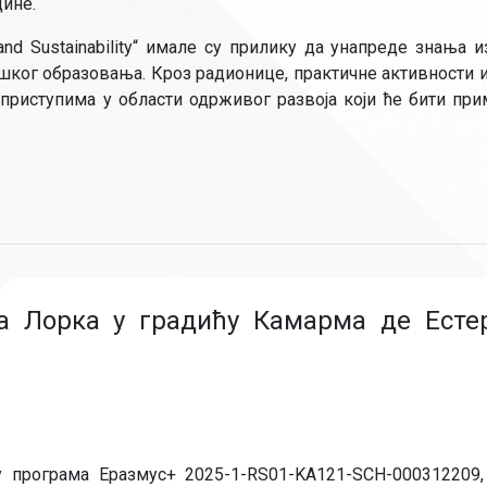
дине.
 and Sustainability“ имале су прилику да унапреде знања и
шког образовања. Кроз радионице, практичне активности 
 приступима у области одрживог развоја који ће бити пр
а Лорка у градићу Камарма де Есте
у програма Еразмус+ 2025-1-RS01-KA121-SCH-000312209