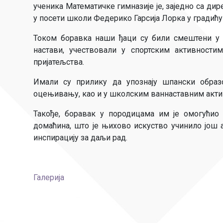
ученика Математичке гимназије је, заједно са 
у посети школи Федерико Гарсија Лорка у градић
Током боравка наши ђаци су били смештени у 
настави, учествовали у спортским активности
пријатељства.
Имали су прилику да упознају шпански образо
оцењивању, као и у школским ваннаставним акти
Такође, боравак у породицама им је омогућио 
домаћина, што је њихово искуство учинило још 
инспирацију за даљи рад.
Галерија