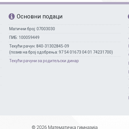
Основни подаци
Матични број: 07003030
ПИБ: 100059449
Текући рачун: 840-31302845-09
(позив на број одобрења: 97 54 01673 04 01 74231700)
Текући рачуни за родитељски динар
© 2026 Математичка гимназија