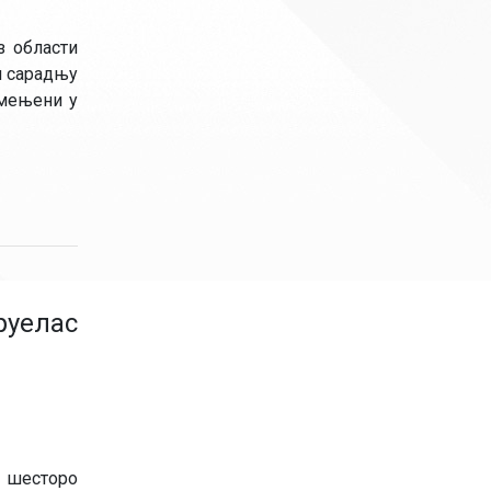
з области
и сарадњу
имењени у
руелас
, шесторо