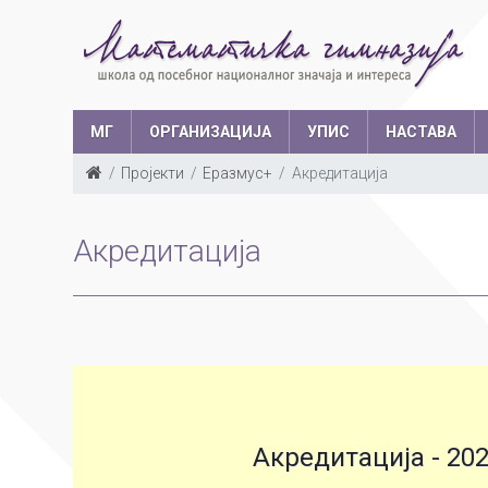
МГ
ОРГАНИЗАЦИЈА
УПИС
НАСТАВА
Пројекти
Еразмус+
Акредитација
Такмичења у з
Структура запослених
Ш
Акредитација
Са
Уче
Акредитација - 20