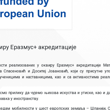
иру Еразмус+ акредитације
ости реализованих у оквиру Еразмус+ акредитације Ма
а Спасеновић и Доситеј Јовановић, који су присутне уп
ученицима и наставницима, као и са активностима реа
мо прилику да чујемо њихова искуства и утиске, као и д
авка у иностранству.
седам мобилности у шест европских земаља – Шпанији, С