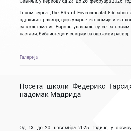
Севиљи, у периоду од 23. до 28. фебруара 2026. го
Током курса „The 8Rs of Environmental Education
одрживог развоја, циркуларне економије и еколо
са колегама из Европе упознале су се са новим
настави, библиотеци и секцији за одрживи развој.
Галерија
Посета школи Федерико Гарсиј
надомак Мадрида
Од 13. до 20. новембра 2025. године, у оквир