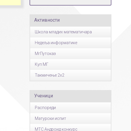
Страни језици
Физичко васпитање
Активности
Критеријуми за оце
чко особље
Школа младих математичара
Недеља информатике
МгПутоказ
Куп МГ
Такмичење 2x2
Ученици
Распореди
Матурски испит
МТС Андроид конкурс