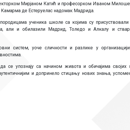
директорком Мирјаном Катић и професорком Иваном Милоше
у Камарма де Естеруелас надомак Мадрида.
породицама ученика школе са којима су присуствовали
ма, али и обилазили Мадрид, Толедо и Алкалу и ства
вни систем, уоче сличности и разлике у организацији
вностима.
да се упознају са начином живота и обичајима својих
аутентичнијим и допринело стицању нових знања, успоме