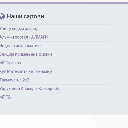
Наши сајтови
Упис у седми разред
Алумни портал - АЛМАГИ
Недеља информатике
Секција примењене физике
МГ Путоказ
Куп Математичке гимназије
Такмичење 2х2
Удружења Кликер и Кликерчић
МГ ТВ