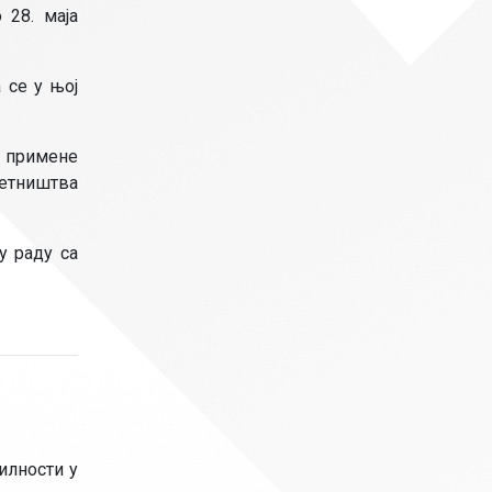
 28. маја
 се у њој
 примене
зетништва
у раду са
илности у