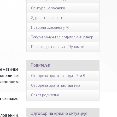
Осигурање ученика
Здравствени лист
Правила одевања у МГ
Текући рачуни за родитељски динар
Превенција насиља - "Чувам те"
Родитељи
тематичке
ознали са
Отворена врата за родит. 7. и 8.
лизованим
Отворена врата наставника
Савет родитеља
а сазнамо
Одговор на кризне ситуације
ловенији,