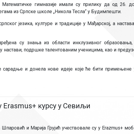
 Математичке гимназије имали су прилику да од 26. до
легама из Српске школе „Никола Тесла“ у Будимпешти.
пског језика, културе и традиције у Мађарској, а настава
ређена су знања из области инклузивног образовања,
е у настави, подршке талентованим ученицима, као и преду
е сарадње и донела нове идеје које ће бити примењене 
 Erasmus+ курсу у Севиљи
Шпаровић и Марија Грујић учествовале су у Erazmus+ моб