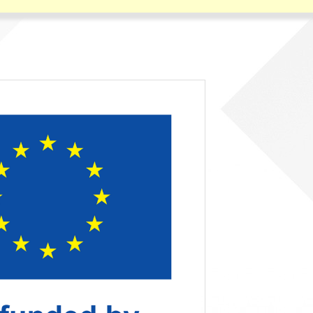
Рачуноводство
Библиотекар
Помоћно-техни