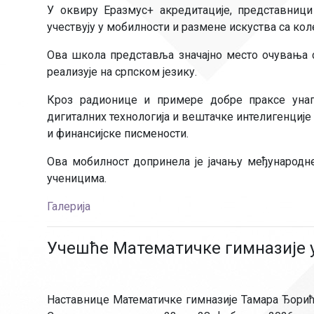
У оквиру Еразмус+ акредитације, представници
учествују у мобилности и размене искуства са ко
Ова школа представља значајно место очувања ср
реализује на српском језику.
Кроз радионице и примере добре праксе унап
дигиталних технологија и вештачке интелигенциј
и финансијске писмености.
Ова мобилност допринела је јачању међународн
ученицима.
Галерија
Учешће Математичке гимназије у
Наставнице Математичке гимназије Тамара Ђорић 