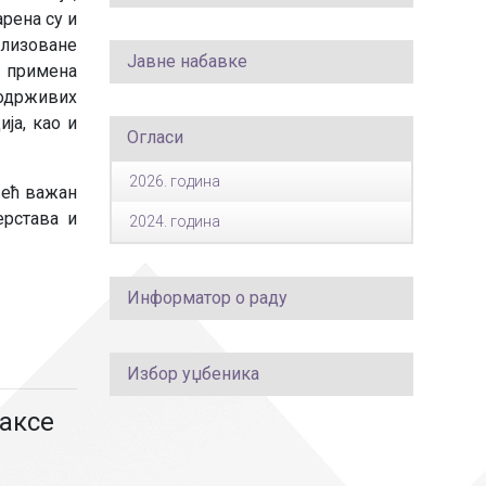
арена су и
ализоване
Јавне набавке
и примена
одрживих
ја, као и
Огласи
2026. година
већ важан
ерстава и
2024. година
Информатор о раду
Избор уџбеника
аксе