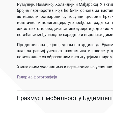
Румунији, Немачкој, Холандији и Мађарској. У акти
бројна партнерства која ће бити основа за нас
активности остварени су кључни циљеви Еразм
вештачке интелигенције, унапређење рада са
животних стилова, јачање инклузије и једнаких 
повећање међународне сарадње и европске диме
Представљање је још једном потврдило да Еразму
алат за развој ученика, наставника и школе у
повезивање са образовним институцијама широм
Хвала свим учесницима и партнерима на успешно
Галерија фотографија
Еразмус+ мобилност у Будимпеш