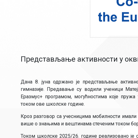
Представљање активности у окв
Дана 8. јуна одржано је представљање активн
гимназије. Предавање су водили ученици Матеј
Еразмус+ програмом, могућностима које пружа 
током ове школске године.
Кроз разговор са учесницима мобилности имали с
више о знањима и вештинама стеченим током бор
Током школске 2025/26. године реализовано је 