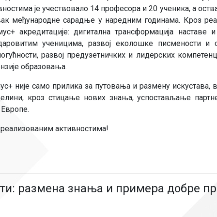
вностима је учествовало 14 професора и 20 ученика, а оств
тавак међународне сарадње у наредним годинама. Кроз ре
ус+ акредитације: дигитална трансформација наставе 
 даровитим ученицима, развој еколошке писмености и 
могућности, развој предузетничких и лидерских компетенци
нзије образовања.
с+ није само прилика за путовања и размену искустава, 
 целини, кроз стицање нових знања, успостављање партн
 Европе.
 реализованим активностима!
ти: размена знања и примера добре пр