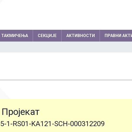
ТАКМИЧЕЊА
СЕКЦИЈЕ
АКТИВНОСТИ
ПРАВНИ АКТ
емљи по годинама
Резултати на међународним
колски одбор
Директор
такмичењима по годинама
вет родитеља
Секретар школе
Успеси на међународним, европски
нички парламент
Помоћник директо
балканским олимпијадама
Успеси на осталим међународним
Професори
такмичењима
Психолози
Пројекат
Информатичар
25-1-RS01-KA121-SCH-000312209
Администратори