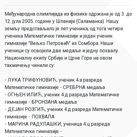
Међународна олимпијада из физике одржана је од 3. до
12. јула 2005. године у Шпанији (Саламанка). Нашу
земљу представљало је пет ученика, од тога четири
ученика Математичке гимназије и један ученик
гимназије "Вељко Петровић" из Сомбора. Наши
ученици су освојили две медаље и једну похвалу.
Националну екипу Србије и Црне Горе на овом
такмичењу чинили су:
- ЛУКА ТРИФУНОВИЋ, ученик 4.а разреда
Математичке гимназије - СРЕБРНА медаља
- ОГЊЕН ИЛИЋ, ученик 4.д разреда Математичке
гимназије - БРОНЗАНА медаља
- ДЕЈАН РОЗГИЋ, ученик 4.д разреда Математичке
гимназије - ПОХВАЛА
- МАРИНА РАДУЛАШКИ, ученица 4.ц разреда
Математичке гимназије -