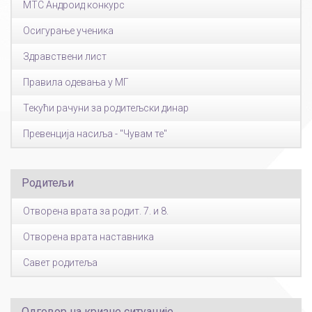
МТС Андроид конкурс
Осигурање ученика
Здравствени лист
Правила одевања у МГ
Текући рачуни за родитељски динар
Превенција насиља - "Чувам те"
Родитељи
Отворена врата за родит. 7. и 8.
Отворена врата наставника
Савет родитеља
Одговор на кризне ситуације