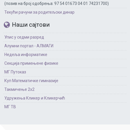
(позив на број одобрења: 97 54 01673 04 01 74231700)
Текући рачуни за родитељски динар
Наши сајтови
Упис у седми разред
Алумни портал - АЛМАГИ
Недеља информатике
Секција примењене физике
МГ Путоказ
Куп Математичке гимназије
Такмичење 2х2
Удружења Кликер и Кликерчић
МГ ТВ