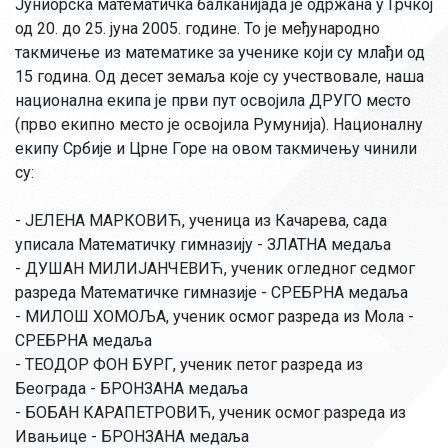
Јуниорска математичка балканијада је одржана у Грчкој
од 20. до 25. јуна 2005. године. То је међународно
такмичење из математике за ученике који су млађи од
15 година. Од десет земаља које су учествовале, наша
национална екипа је први пут освојила ДРУГО место
(прво екипно место је освојила Румунија). Националну
екипу Србије и Црне Горе на овом такмичењу чинили
су:
- ЈЕЛЕНА МАРКОВИЋ, ученица из Качарева, сада
уписала Математичку гимназију - ЗЛАТНА медаља
- ДУШАН МИЛИЈАНЧЕВИЋ, ученик огледног седмог
разреда Математичке гимназије - СРЕБРНА медаља
- МИЛОШ ХОМОЉА, ученик осмог разреда из Мола -
СРЕБРНА медаља
- ТЕОДОР ФОН БУРГ, ученик петог разреда из
Београда - БРОНЗАНА медаља
- БОБАН КАРАПЕТРОВИЋ, ученик осмог разреда из
Ивањице - БРОНЗАНА медаља