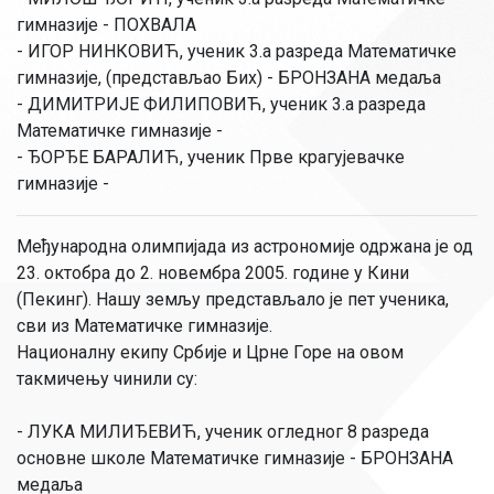
гимназије - ПОХВАЛА
- ИГОР НИНКОВИЋ, ученик 3.а разреда Математичке
гимназије, (представљао Бих) - БРОНЗАНА медаља
- ДИМИТРИЈЕ ФИЛИПОВИЋ, ученик 3.а разреда
Математичке гимназије -
- ЂОРЂЕ БАРАЛИЋ, ученик Прве крагујевачке
гимназије -
Међународна олимпијада из астрономије одржана је од
23. октобра до 2. новембра 2005. године у Кини
(Пекинг). Нашу земљу представљало је пет ученика,
сви из Математичке гимназије.
Националну екипу Србије и Црне Горе на овом
такмичењу чинили су:
- ЛУКА МИЛИЂЕВИЋ, ученик огледног 8 разреда
основне школе Математичке гимназије - БРОНЗАНА
медаља