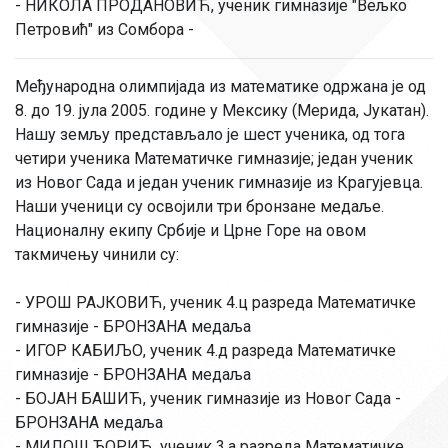
- НИКОЛА ПРОДАНОВИЋ, ученик гимназије "Вељко
Петровић" из Сомбора -
Међународна олимпијада из математике одржана је од
8. до 19. јула 2005. године у Мексику (Мерида, Јукатан).
Нашу земљу представљало је шест ученика, од тога
четири ученика Математичке гимназије; један ученик
из Новог Сада и један ученик гимназије из Крагујевца.
Наши ученици су освојили три бронзане медаље.
Националну екипу Србије и Црне Горе на овом
такмичењу чинили су:
- УРОШ РАЈКОВИЋ, ученик 4.ц разреда Математичке
гимназије - БРОНЗАНА медаља
- ИГОР КАБИЉО, ученик 4.д разреда Математичке
гимназије - БРОНЗАНА медаља
- БОЈАН БАШИЋ, ученик гимназије из Новог Сада -
БРОНЗАНА медаља
- МИЛОШ ЂОРИЋ, ученик 3.а разреда Математичке