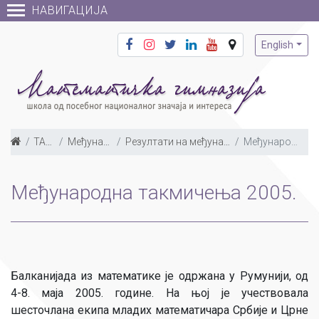
НАВИГАЦИЈА
English
ТАКМИЧЕЊА
Међународна такмичења
Резултати на међународним такмичењима по годинама
Међународна такмичења 2005.
Међународна такмичења 2005.
Балканијада из математике је одржана у Румунији, од
4-8. маја 2005. године. На њој је учествовала
шесточлана екипа младих математичара Србије и Црне