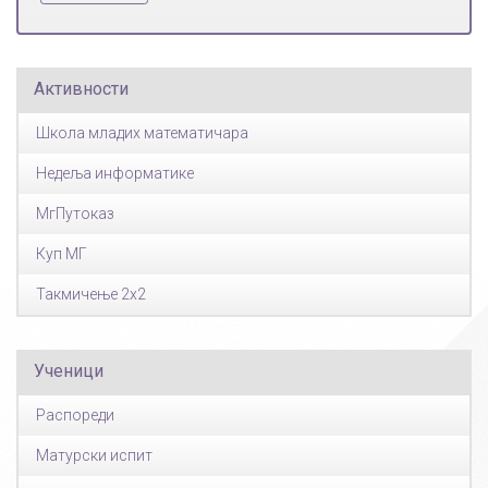
Активности
Школа младих математичара
Недеља информатике
МгПутоказ
Куп МГ
Такмичење 2x2
Ученици
Распореди
Матурски испит