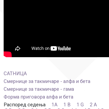
САТНИЦА
Смернице за такмичаре - алфа и бета
Смернице за такмичаре - гама
Форма приговора алфа и бета
Распоред седења
1A
1 B
1 G
2 A