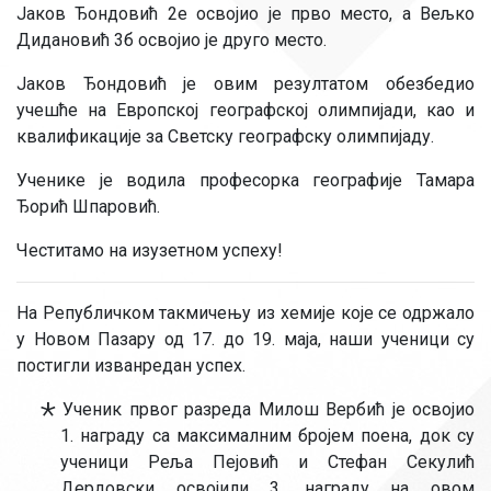
Јаков Ђондовић 2е освојио је прво место, а Вељко
Дидановић 3б освојио је друго место.
Јаков Ђондовић је овим резултатом обезбедио
учешће на Европској географској олимпијади, као и
квалификације за Светску географску олимпијаду.
Ученике је водила професорка географије Тамара
Ђорић Шпаровић.
Честитамо на изузетном успеху!
На Републичком такмичењу из хемије које се одржало
у Новом Пазару од 17. до 19. маја, наши ученици су
постигли изванредан успех.
Ученик првог разреда Милош Вербић је освојио
1. награду са максималним бројем поена, док су
ученици Реља Пејовић и Стефан Секулић
Дердовски освојили 3. награду на овом