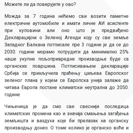
Можете ли да поверујете у ово?
Можда за 7 година нећемо сви возити паметне
електричне аутомобиле и имати личне АИ асистенте
при куповини али оно што је предвиђено
Декларацијом о Зеленој Агенди коју су све земље
Западног Балкана потписале пре 3 године је да се до
2030. године морамо потрудити да минимално 25%
наше укупне пољопривредне производње буде са
органских површина. Потписивањем декларације
Србија се прикључила праћењу циљева Европског
зеленог плана у којем се Европска унија залаже да
читава Европа постане климатски неутрална до 2050.
године.
Чињеница је да смо све свеснији последица
климатских промена као и значаја смањења загађења
земљишта и ваздуха које би прелазак на органску
производњу донео. О томе колико је органско воће и