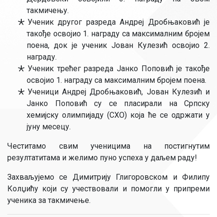
такмичењу.
Ученик другог разреда Андреј Дробњаковић је
такође освојио 1. награду са максималним бројем
поена, док је ученик Јован Кулезић освојио 2.
награду.
Ученик трећег разреда Јанко Поповић је такође
освојио 1. награду са максималним бројем поена.
Ученици Андреј Дробњаковић, Јован Кулезић и
Јанко Поповић су се пласирали на Српску
хемијску олимпијаду (СХО) која ће се одржати у
јуну месецу.
Честитамо свим ученицима на постигнутим
резултатитама и желимо пуно успеха у даљем раду!
Захваљујемо се Димитрију Глигоровском и Филипу
Колџићу који су учествовали и помогли у припреми
ученика за такмичење.