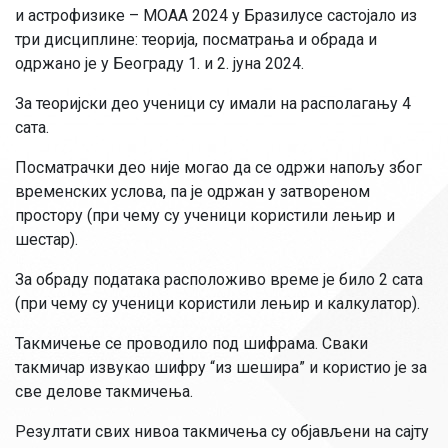
и астрофизике – МОАА 2024 у Бразилусе састојало из
три дисциплине: теорија, посматрања и обрада и
одржано је у Београду 1. и 2. јуна 2024.
За теоријски део ученици су имали на располагању 4
сата.
Посматрачки део није могао да се одржи напољу због
временских услова, па је одржан у затвореном
простору (при чему су ученици користили лењир и
шестар).
За обраду података расположиво време је било 2 сата
(при чему су ученици користили лењир и калкулатор).
Такмичење се проводило под шифрама. Сваки
такмичар извукао шифру “из шешира” и користио је за
све делове такмичења.
Резултати свих нивоа такмичења су објављени на сајту