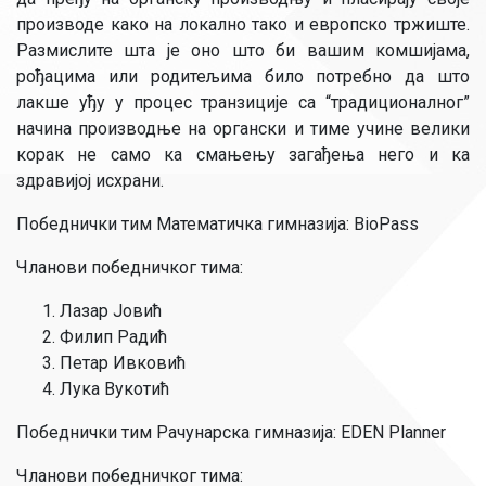
производе како на локално тако и европско тржиште.
Размислите шта је оно што би вашим комшијама,
рођацима или родитељима било потребно да што
лакше уђу у процес транзиције са “традиционалног”
начина производње на органски и тиме учине велики
корак не само ка смањењу загађења него и ка
здравијој исхрани.
Победнички тим Математичка гимназија: BioPass
Чланови победничког тима:
Лазар Јовић
Филип Радић
Петар Ивковић
Лука Вукотић
Победнички тим Рачунарска гимназија: EDEN Planner
Чланови победничког тима: