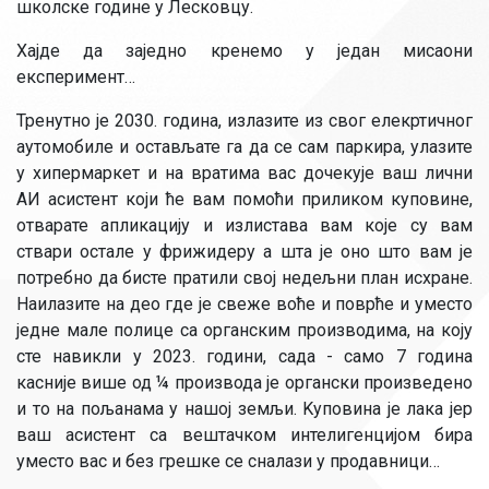
школске године у Лесковцу.
Хајде да заједно кренемо у један мисаони
експеримент…
Тренутно је 2030. година, излазите из свог елекртичног
аутомобиле и остављате га да се сам паркира, улазите
у хипермаркет и на вратима вас дочекује ваш лични
АИ асистент који ће вам помоћи приликом куповине,
отварате апликацију и излистава вам које су вам
ствари остале у фрижидеру а шта је оно што вам је
потребно да бисте пратили свој недељни план исхране.
Наилазите на део где је свеже воће и поврће и уместо
једне мале полице са органским производима, на коју
сте навикли у 2023. години, сада - само 7 година
касније више од ¼ производа је органски произведено
и то на пољанама у нашој земљи. Kуповина је лака јер
ваш асистент са вештачком интелигенцијом бира
уместо вас и без грешке се сналази у продавници…