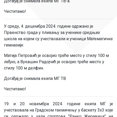
Догађај је снимала екипа МГ ТВ-а.
Честитамо!
У среду, 4. децембра 2024. године одржано је
Првенство града у пливању за ученике средњих
школа на којем су учествовали и ученици Математичке
гимназије.
Матија Петровић је освојио треће место у стилу 100 м
леђно, а Вукашин Радојчић је освојио треће место у
стилу 100 м делфин.
Догађај је снимала екипа МГ ТВ.
Честитамо!
19. и 20. новембра 2024. године екипа МГ је
учествовала на Градском такмичењу у баскету 3х3 које
се одржало у хали спортова "Ранко Жеравица" на