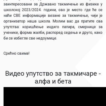
заинтересовани за Државно такмичење из физике у
школској 2023/2024. години, ово је место где ће се
наћи СВЕ информације везане за такмичење, чији је
организатор наша школа. Молим вас да пратите сва
упутства: коришћење индиго папира, смернице за
ученике, форма жалби, распоред седења и друго, како
би се избегле све недоумице.
Срећно свима!
Видео упутство за такмичаре -
алфа и бета