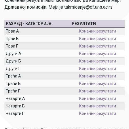
коначним резултатима, молимо вас да напишете мејл
Државној комисији. Мејл је takmicenje@df.uns.ac.rs
РАЗРЕД - КАТЕГОРИЈА
РЕЗУЛТАТИ
Први А
Коначни резултати
Први Б
Коначни резултати
Први Г
Коначни резултати
Други А
Коначни резултати
Други Б
Коначни резултати
Други Г
Коначни резултати
Трећи А
Коначни резултати
Трећи Б
Коначни резултати
Трећи Г
Коначни резултати
Четврти А
Коначни резултати
Четврти Б
Коначни резултати
Четврти Г
Коначни резултати