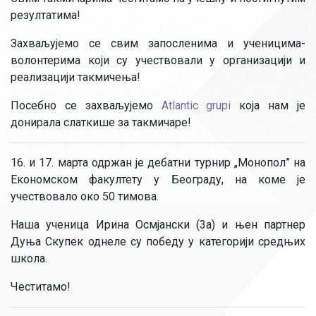
резултатима!
Захваљујемо се свим запосленима и ученицима-
волонтерима који су учествовали у организацији и
реализацији такмичења!
Посебно се захваљујемо
Atlantic grupi
која нам је
донирала слаткише за такмичаре!
16. и 17. марта одржан је дебатни турнир „Монопол” на
Економском факултету у Београду, на коме је
учествовало око 50 тимова.
Наша ученица Ирина Осмјански (3а) и њен партнер
Дуња Скупек однеле су победу у категорији средњих
школа.
Честитамо!