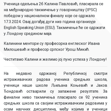
Ученица одељења 2б Калина Павловић, пласирала се
на међународно такмичење у говорништву (IPSC)
победом у националном финалу које се одржало
17.3.2024. Овај догађај дуги низ година организује
English Speaking Union (ESU). Такмичење ће се одржати
у Лондону средином маја.
Калинини ментори су професорка енглеског Ивана
Милошевић и професор српског Урош Микић.
Честитамо Калини и желимо јој пуно успеха у Лондону!
На недавно одржаној Републичкој смотри
истраживачких радова ученика средњих школа,
ученици наше школе Љиљана Kоњевић и Јаков
Ђондовић остварили су запажене резултате. За
финални ниво такмичења пласирало се 92 ученика
средњих школа са својим истраживачким радовима у
осам научних дисциплина, међу којима и ученици