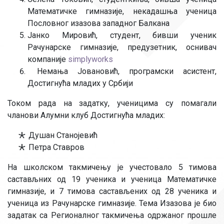
Математичке гимназије, некадашња ученица
Пословног изазова западног Балкана
Јанко Мировић, студент, бивши ученик
Рачунарске гимназије, предузетник, оснивач
компаније
simplyworks
Немања Јовановић, програмски асистент,
Достигнућа младих у Србији
Током рада на задатку, ученицима су помагали
чланови Алумни клуб Достигнућа младих:
Душан Станојевић
Петра Ставров
На школском такмичењу је учестовало 5 тимова
састављних од 19 ученика и ученица Математичке
гимназије, и 7 тимова састављених од 28 ученика и
ученица из Рачунарске гимназије. Тема Изазова је био
задатак са Регионалног такмичења одржаног прошле