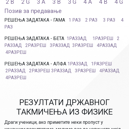
2 B
2 G
3 A
3 B
3 G
4 A
4 B
4 G
Позив за предавање
РЕШЕЊА ЗАДАТАКА - ГАМА
1 РАЗ
2 РАЗ
3 РАЗ
4
РАЗ
РЕШЕЊА ЗАДАТАКА - БЕТА
1РАЗЗАД
1РАЗРЕШ
2
РАЗЗАД
2РАЗРЕШ
3РАЗЗАД
3РАЗРЕШ
4РАЗЗАД
4РАЗРЕШ
РЕШЕЊА ЗАДАТАКА - АЛФА
1РАЗЗАД
1РАЗРЕШ
2РАЗЗАД
2РАЗРЕШ
3РАЗЗАД
3РАЗРЕШ
4РАЗЗАД
4РАЗРЕШ
РЕЗУЛТАТИ ДРЖАВНОГ
ТАКМИЧЕЊА ИЗ ФИЗИКЕ
Драги ученици, ако приметите неки пропуст у