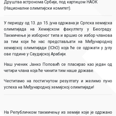
Друштва астронома Србије, под картицом НАОК
(Национални олимпијски комитет).
У периоду од 13. до 15. јуна одржана је Српска хемијска
олимпијада на Хемијском факултету у Београду.
Такмичење је изборног типа и вршио се избор чланова
за тим који ће нас представљати на Међународној
хемијској олимпијади (IChO) која ће се одржати у јулу
ове године у Саудијској Арабији.
Наш ученик Јанко Поповић се пласирао као један од
четири члана која ће чинити тим наше државе.
Честитамо на постигнутом резултату и желимо пуно
успеха на Међународној хемијској олимпијади!
На Републичком такмичењу из хемије које је одржано