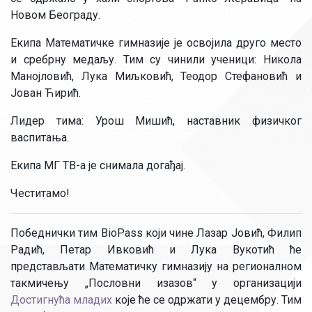
Новом Београду.
Екипа Математичке гимназије је освојила друго место
и сребрну медаљу. Тим су чинили ученици: Никола
Манојловић, Лука Миљковић, Теодор Стефановић и
Јован Ћирић.
Лидер тима: Урош Мишић, наставник физичког
васпитања.
Екипа МГ ТВ-а је снимала догађај.
Честитамо!
Победнички тим BioPass који чине Лазар Јовић, Филип
Радић, Петар Ивковић и Лука Вукотић ће
представљати Математичку гимназију на регионалном
такмичењу „Пословни изазов“ у организацији
Достигнућа младих
које ће се одржати у децембру. Тим