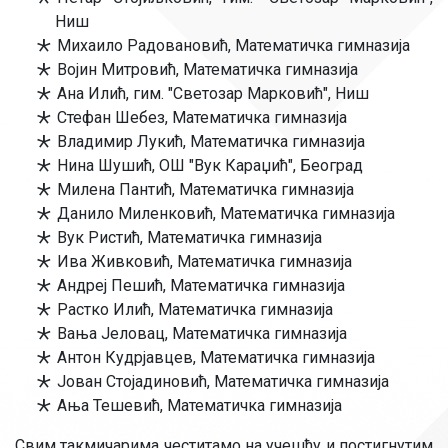
Ниш
Михаило Радовановић, Математичка гимназија
Војин Митровић, Математичка гимназија
Ана Илић, гим. "Светозар Марковић", Ниш
Стефан Шебез, Математичка гимназија
Владимир Лукић, Математичка гимназија
Нина Шушић, ОШ "Вук Караџић", Београд
Милена Пантић, Математичка гимназија
Данило Миленковић, Математичка гимназија
Вук Ристић, Математичка гимназија
Ива Живковић, Математичка гимназија
Андреј Пешић, Математичка гимназија
Растко Илић, Математичка гимназија
Вања Јеловац, Математичка гимназија
Антон Кудрјавцев, Математичка гимназија
Јован Стојадиновић, Математичка гимназија
Ања Тешевић, Математичка гимназија
Свим такмичарима честитамо на учешћу и постигнутим