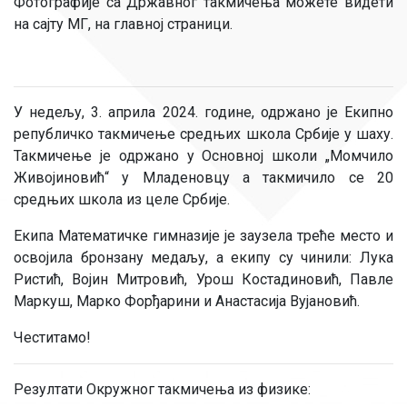
Фотографије са Државног такмичења можете видети
на сајту МГ, на главној страници.
У недељу, 3. априла 2024. године, одржано је Екипно
републичко такмичење средњих школа Србије у шаху.
Такмичење је одржано у Основној школи „Момчило
Живојиновић“ у Младеновцу а такмичило се 20
средњих школа из целе Србије.
Екипа Математичке гимназије је заузела треће место и
освојила бронзану медаљу, а екипу су чинили: Лука
Ристић, Војин Митровић, Урош Костадиновић, Павле
Маркуш, Марко Форђарини и Анастасија Вујановић.
Честитамо!
Резултати Окружног такмичења из физике: