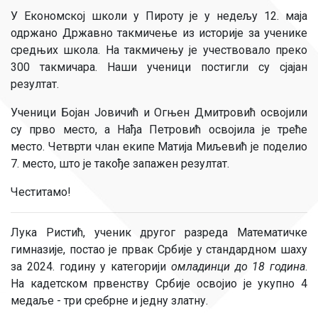
У Економској школи у Пироту је у недељу 12. маја
одржано Државно такмичење из историје за ученике
средњих школа. На такмичењу је учествовало преко
300 такмичара. Наши ученици постигли су сјајан
резултат.
Ученици Бојан Јовичић и Огњен Дмитровић освојили
су прво место, а Нађа Петровић освојила је треће
место. Четврти члан екипе Матија Миљевић је поделио
7. место, што је такође запажен резултат.
Честитамо!
Лука Ристић, ученик другог разреда Математичке
гимназије, постао је првак Србије у стандардном шаху
за 2024. годину у категорији
омладинци до 18 година
.
На кадетском првенству Србије освојио је укупно 4
медаље - три сребрне и једну златну.