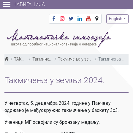
НАВИГАЦИЈА
English
ТАКМИЧЕЊА
Такмичења у земљи
Такмичења у земљи по годинама
Такмичења у земљи 2024.
Такмичења у земљи 2024.
У четвртак, 5. децембра 2024. године у Панчеву
одржано је међуокружно такмичење у баскету 3х3.
Ученици МГ освојили су бронзану медаљу.