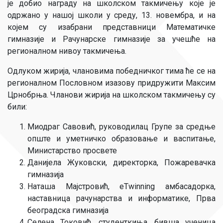
је добио награду на школском такмичењу које је
одржано у нашој школи у среду, 13. новембра, и на
којем су изабрани представници Математичке
гимназије и Рачунарске гимназије за учешће на
регионалном нивоу такмичења.
Одлуком жирија, члановима победничког тима ће се на
регионалном Пословном изазову придружити Максим
Црнобрња. Чланови жирија на школском такмичењу су
били:
Миодраг Савовић, руководилац Групе за средње
опште и уметничко образовање и васпитање,
Министарство просвете
Данијела Жуковски, директорка, Пожаревачка
гимназија
Наташа Мајстровић, eTwinning амбасадорка,
наставница рачунарства и информатике, Прва
београдска гимназија
Селена Токовић, студенткиња, бивша ученица