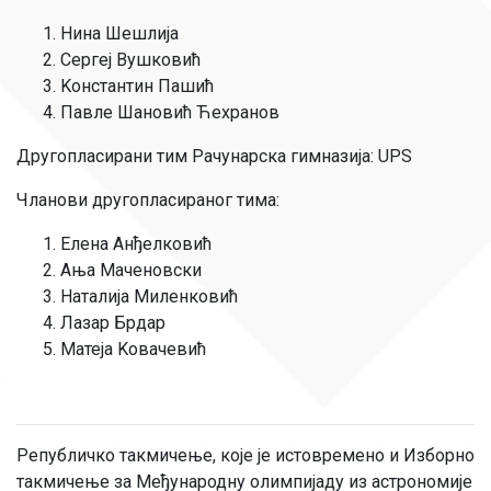
Нина Шешлија
Сергеј Вушковић
Kонстантин Пашић
Павле Шановић Ћехранов
Другопласирани тим Рачунарска гимназија: UPS
Чланови другопласираног тима:
Елена Анђелковић
Ања Маченовски
Наталија Миленковић
Лазар Брдар
Матеја Kовачевић
Републичко такмичење, које је истовремено и Изборно
такмичење за Међународну олимпијаду из астрономије