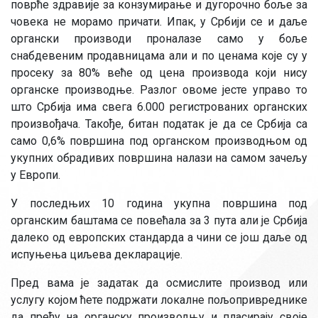
поврће здравије за конзумирање и дугорочно боље за
човека не морамо причати. Ипак, у Србији се и даље
органски производи проналазе само у боље
снабдевеним продавницама али и по ценама које су у
просеку за 80% веће од цена производа који нису
органске производње. Разлог овоме јесте управо то
што Србија има свега 6.000 регистрованих органских
произвођача. Такође, битан податак је да се Србија са
само 0,6% површина под органском производњом од
укупних обрадивих површина налази на самом зачељу
у Европи.
У последњих 10 година укупна површина под
органским баштама се повећала за 3 пута али је Србија
далеко од европских стандарда а чини се још даље од
испуњења циљева декларације.
Пред вама је задатак да осмислите производ или
услугу којом ћете подржати локалне пољопривреднике
да пређу на органску производњу и пласирају своје