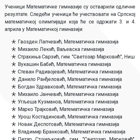
Ученици Математичке гимназије су остварили одличне
резултате. Следећи ученици ће учествовати на Српској
математичкој олимпијади која ће се одржати 3. и 4.
априла у Математичкој гимназији:
Гвозден Лапчевић, Математичка гимназија
Михаило Лекић, Ваљевска гимназија
Страхиња Сврзић, гим. "Светозар Марковић", Ниш
Вукашин Бабић, Математичка гимназија
Стеван Радивојевић, Математичка гимназија
Данило Ранђеловић, Математичка гимназија
Богдан Здравковић, Математичка гимназија
Михаило Јанчевић, Математичка гимназија
Угљеша Кузманов, Математичка гимназија
Марко Трајковић, Математичка гимназија
Урош Костадиновић, Математичка гимназија
Новак Деспотовић, Математичка гимназија
Владимир Бранковић, Математичка гимназија
Петар Стојиљковић, гим. "Светозар Марковић",