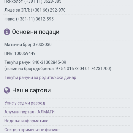
Психолог: (+381 11) 3628-385
Лице за ЗПЛ: (+381 66) 292-970
Факс: (+381-11) 3612-595
Основни подаци
Матични број: 07003030
ПИБ: 100059449
Текући рачун: 840-31302845-09
(позив на број одобрења: 97 54 01673 04 01 74231700)
Текући рачуни за родитељски динар
Наши сајтови
Упис у седми разред
Алумни портал - АЛМАГИ
Недеља информатике
Секција примењене физике