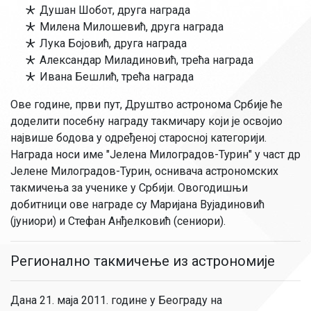
Душан Шобот, друга награда
Милена Милошевић, друга награда
Лука Бојовић, друга награда
Александар Миладиновић, трећа награда
Ивана Бешлић, трећа награда
Ове године, први пут, Друштво астронома Србије ће
доделити посебну награду такмичару који је освојио
највише бодова у одређеној старосној категорији.
Награда носи име "Јелена Милоградов-Турин" у част др
Јелене Милоградов-Турин, оснивача астрономских
такмичења за ученике у Србији. Овогодишњи
добитници ове награде су Маријана Вујадиновић
(јуниори) и Стефан Анђелковић (сениори).
Регионално такмичење из астрономије
Дана 21. маја 2011. године у Београду на