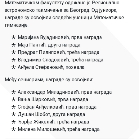
Математичком факултету одржано је Регионално
астрономско такмичење за Београд. Од јуниора,
награде су освојили следећи ученици Математичке
гимназије:
Маријана Вујадиновић, прва награда
Маја Пантић, друга награда
Предраг Пилиповић, трећа награда
Владимир Сладојевић, трећа награда
Анђела Стефановић, похвала
Међу сениорима, награде су освојили:
Александар Миладиновић, прва награда
Вања Шарковић, прва награда
Стефан Анђелковић, прва награда
Душан Шобот, друга награда
Ђорђе Жикелић, трећа награда
Милена Милошевић, трећа награда