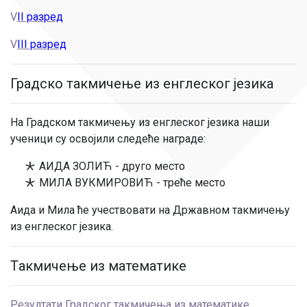
V
II разред
V
III разред
Градско такмичење из енглеског језика
На Градском такмичењу из енглеског језика наши
ученици су освојили следеће награде:
АИДА ЗОЛИЋ - друго место
МИЛА ВУКМИРОВИЋ - треће место
Аида и Мила ће учествовати на Државном такмичењу
из енглеског језика.
Tакмичење из математике
Резултати Градског такмичења из математике