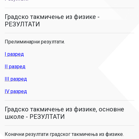
Градско такмичење из физике -
РЕЗУЛТАТИ
Прелиминарни резултати.
I разред
II разред
III разред
IV разред
Градско такмичење из физике, основне
школе - РЕЗУЛТАТИ
Коначни резултати градског такмичења из физике.