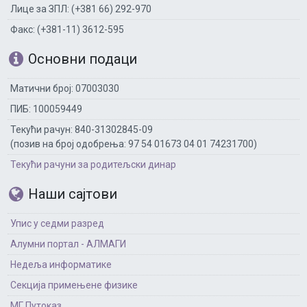
Лице за ЗПЛ: (+381 66) 292-970
Факс: (+381-11) 3612-595
Основни подаци
Матични број: 07003030
ПИБ: 100059449
Текући рачун: 840-31302845-09
(позив на број одобрења: 97 54 01673 04 01 74231700)
Текући рачуни за родитељски динар
Наши сајтови
Упис у седми разред
Алумни портал - АЛМАГИ
Недеља информатике
Секција примењене физике
МГ Путоказ