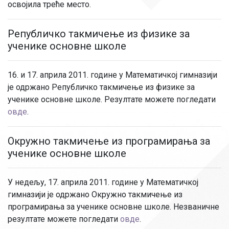
освојила треће место.
Републичко такмичење из физике за
ученике основне школе
16. и 17. априла 2011. године у Математичкој гимназији
је одржано Републичко такмичење из физике за
ученике основне школе. Резултате можете погледати
овде
.
Окружно такмичење из програмирања за
ученике основне школе
У недељу, 17. априла 2011. године у Математичкој
гимназији је одржано Окружно такмичење из
програмирања за ученике основне школе. Незваничне
резултате можете погледати
овде
.