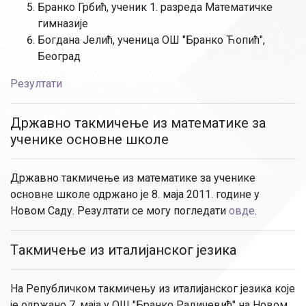
Бранко Грбић, ученик 1. разреда Математичке
гимназије
Богдана Јелић, ученица ОШ "Бранко Ћопић",
Београд
Резултати
Државно такмичење из математике за
ученике основне школе
Државно такмичење из математике за ученике
основне школе одржано је 8. маја 2011. године у
Новом Саду. Резултати се могу погледати
овде
.
Tакмичење из италијанског језика
На Републичком такмичењу из италијанског језика које
је одржано 7. маја у ОШ "Бранко Радичевић" на Новом