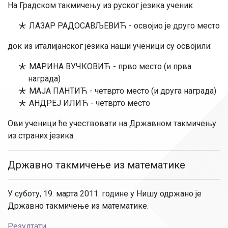
На Градском такмичењу из руског језика ученик
ЛАЗАР РАДОСАВЉЕВИЋ - освојио је друго место
док из италијанског језика наши ученици су освојили:
МАРИНА ВУЧКОВИЋ - прво место (и прва
награда)
МАЈА ПАНТИЋ - четврто место (и друга награда)
АНДРЕЈ ИЛИЋ - четврто место
Ови ученици ће учествовати на Државном такмичењу
из страних језика.
Државно такмичење из математике
У суботу, 19. марта 2011. године у Нишу одржано је
Државно такмичење из математике.
Резултати