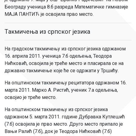
Београду ученица 8.б разреда Математичке гимназије
МАЈА ПАНТИЋ је освојила прво место.
Tакмичењa из српског језика
На градском такмичењу из српског језика одржаном
16. априла 2011. ученица 7.б одељења, Теодора
Нићковић, освојила је треће место и пласирала се на
државно такмичење које ће се одржати у Тршићу.
На општинском такмичењу рецитатора одржаном 16.
марта 2011. Марко А. Ристић, ученик 7.а одељења,
освојио је треће место.
На општинском такмичењу из српског језика
одржаном 5. марта 2011. године Дубравка Кутлешић
(7.б) освојила је прво место. Друго место припало је
Вањи Ралић (7.б), док је Теодора Нићковић (7.б)