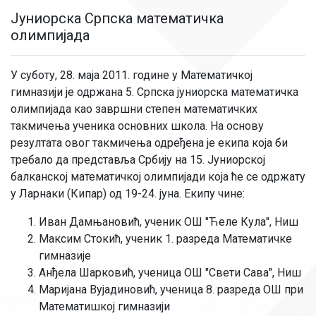
Јуниорска Српска математичка
олимпијада
У суботу, 28. маја 2011. године у Математичкој
гимназији је одржана 5. Српска јуниорска математичкa
олимпијада као завршни степен математичких
такмичења ученика основних школа. На основу
резултата овог такмичења одређена је екипа која би
требало да представља Србију на 15. Јуниорској
балканској математичкој олимпијади која ће се одржату
у Ларнаки (Кипар) од 19-24. јуна. Екипу чине:
Иван Дамњановић, ученик ОШ "Ћеле Кула", Ниш
Максим Стокић, ученик 1. разреда Математичке
гимназије
Анђела Шарковић, ученица ОШ "Свети Сава", Ниш
Маријана Вујадиновић, ученица 8. разреда ОШ при
Математишкој гимназији