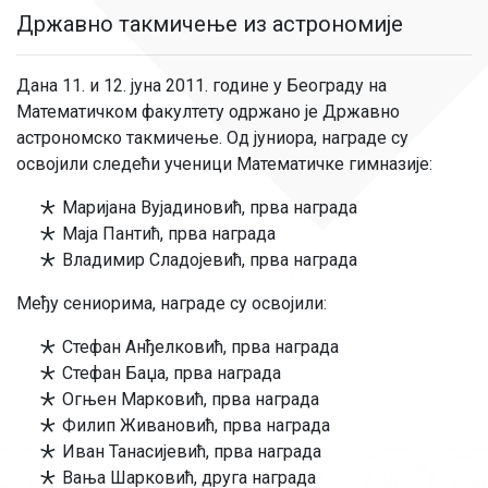
Државно такмичење из астрономије
Дана 11. и 12. јуна 2011. године у Београду на
Математичком факултету одржано је Државно
астрономско такмичење. Од јуниора, награде су
освојили следећи ученици Математичке гимназије:
Маријана Вујадиновић, прва награда
Маја Пантић, прва награда
Владимир Сладојевић, прва награда
Међу сениорима, награде су освојили:
Стефан Анђелковић, прва награда
Стефан Баџа, прва награда
Огњен Марковић, прва награда
Филип Живановић, прва награда
Иван Танасијевић, прва награда
Вања Шарковић, друга награда