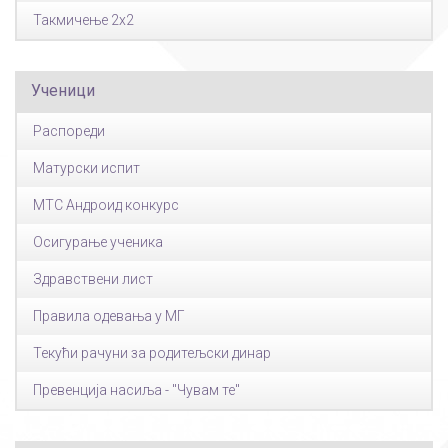
Такмичење 2x2
Ученици
Распореди
Матурски испит
МТС Андроид конкурс
Осигурање ученика
Здравствени лист
Правила одевања у МГ
Текући рачуни за родитељски динар
Превенција насиља - "Чувам те"