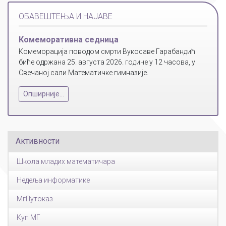
ОБАВЕШТЕЊА И НАЈАВЕ
Комеморативна седница
Комеморација поводом смрти Вукосаве Гарабандић
биће одржана 25. августа 2026. године у 12 часова, у
Свечаној сали Математичке гимназије.
Опширније...
Активности
Школа младих математичара
Недеља информатике
МгПутоказ
Куп МГ