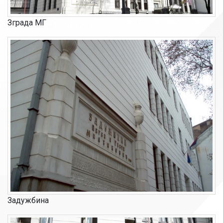
Зграда МГ
Задужбина