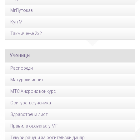
МгПутоказ
Куп МГ
Такмичење 2x2
Ученици
Распореди
Матурски испит
МТС Андроид конкурс
Осигурање ученика
Здравствени лист
Правила одевања у МГ
Текући рачуни за родитељски динар