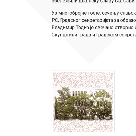
обележили Школску Славу Св. Саву.
Уз многобројне госте, сечењу славс
РС, Градског секретаријата за обра
Владимир Тодић је свечано отворио 
Скупштини града и Градском секрета