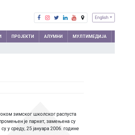
English
И
ПРОЈЕКТИ
АЛУМНИ
МУЛТИМЕДИЈА
Припреме из математике
Математика
Припреме из физике
Физика
м и
Информатика
ра
Биологија
Хемија
Друштвене науке
 током зимског школског распуста
 промењен је паркет, замењена су
Српски језик
 мреже
у у среду, 25 јануара 2006. године