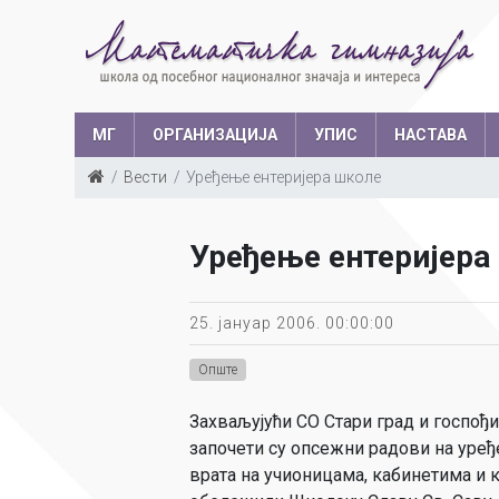
МГ
ОРГАНИЗАЦИЈА
УПИС
НАСТАВА
Вести
Уређење ентеријера школе
Такмичења у з
Структура запослених
Ш
Уређење ентеријера
Са
Уче
25. јануар 2006. 00:00:00
Опште
Захваљујући СО Стари град и госпођ
започети су опсежни радови на уређ
врата на учионицама, кабинетима и к