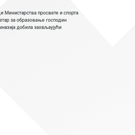
Страни језици
ци Министарства просвете и спорта
Физичко васпитање
ретар за образовање господин
Критеријуми за оце
мназија добила захвљаујући
чко особље