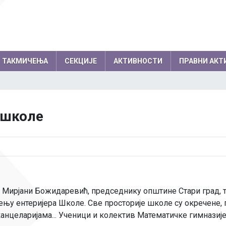
ТАКМИЧЕЊА
СЕКЦИЈЕ
АКТИВНОСТИ
ПРАВНИ АКТ
емљи по годинама
Резултати на међународним
колски одбор
Директор
 школе
такмичењима по годинама
вет родитеља
Секретар школе
Успеси на међународним, европски
нички парламент
Помоћник директо
балканским олимпијадама
Успеси на осталим међународним
Професори
такмичењима
Психолози
и Мирјани Божидаревић, председнику општине Стари град,
Информатичар
ењу ентеријера Школе. Све просторије школе су окречене,
Администратори
анцеларијама... Ученици и колектив Математичке гимназије с