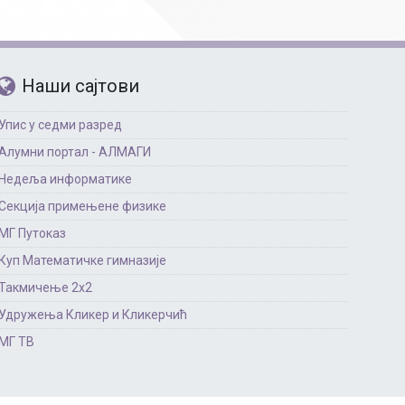
Наши сајтови
Упис у седми разред
Алумни портал - АЛМАГИ
Недеља информатике
Секција примењене физике
МГ Путоказ
Куп Математичке гимназије
Такмичење 2х2
Удружења Кликер и Кликерчић
МГ ТВ