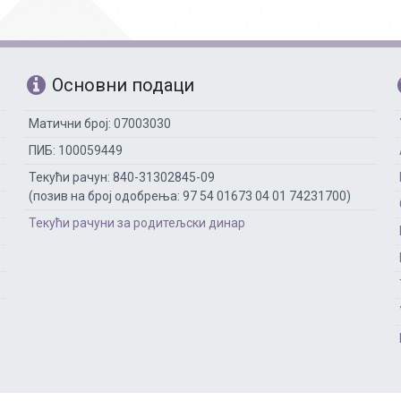
Основни подаци
Матични број: 07003030
ПИБ: 100059449
Текући рачун: 840-31302845-09
(позив на број одобрења: 97 54 01673 04 01 74231700)
Текући рачуни за родитељски динар