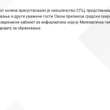
Рачуноводство
ког колача присуствовало је свештенство СПЦ, представни
Библиотекар
зовање и други уважени гости. Овом приликом градски сек
савремени кабинет из информатике који је Математичка ги
Помоћно-техни
ријату за образовање.