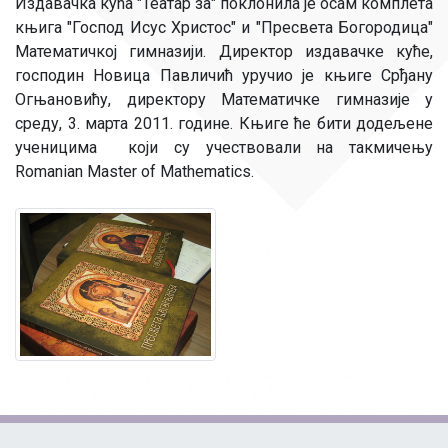
Издавачка кућа "Театар за" поклонила је осам комплета
књига "Господ Исус Христос" и "Пресвета Богородица"
Математичкој гимназији. Директор издавачке куће,
господин Новица Павличић уручио је књиге Срђану
Огњановићу, директору Математичке гимназије у
среду, 3. марта 2011. године. Књиге ће бити додељене
ученицима који су учествовали на такмичењу
Romanian Master of Mathematics.