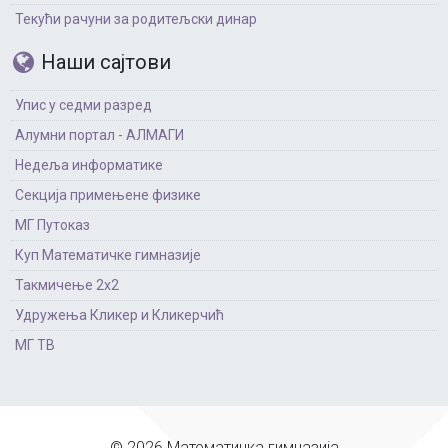
Текући рачуни за родитељски динар
Наши сајтови
Упис у седми разред
Алумни портал - АЛМАГИ
Недеља информатике
Секција примењене физике
МГ Путоказ
Куп Математичке гимназије
Такмичење 2х2
Удружења Кликер и Кликерчић
МГ ТВ
© 2026 Математичка гимназија