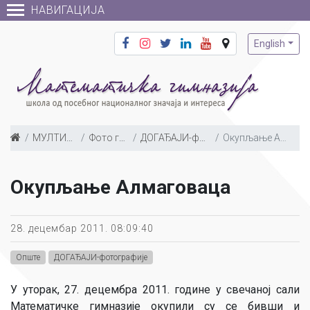
НАВИГАЦИЈА
English
МУЛТИМЕДИЈА
Фото галерија
ДОГАЂАЈИ-фотографије
Окупљање Алмаговаца
Окупљање Алмаговаца
28. децембар 2011. 08:09:40
Опште
ДОГАЂАЈИ-фотографије
У уторак, 27. децембра 2011. године у свечаној сали
Математичке гимназије окупили су се бивши и