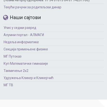
Текући рачуни за родитељски динар
Наши сајтови
Упис у седми разред
Алумни портал - АЛМАГИ
Недеља информатике
Секција примењене физике
МГ Путоказ
Куп Математичке гимназије
Такмичење 2х2
Удружења Кликер и Кликерчић
МГ ТВ