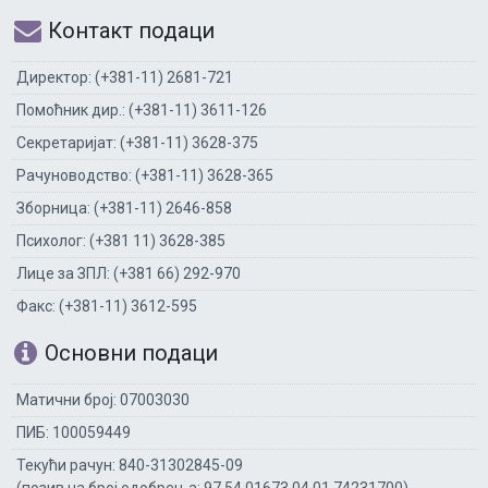
Контакт подаци
Директор: (+381-11) 2681-721
Помоћник дир.: (+381-11) 3611-126
Секретаријат: (+381-11) 3628-375
Рачуноводство: (+381-11) 3628-365
Зборница: (+381-11) 2646-858
Психолог: (+381 11) 3628-385
Лице за ЗПЛ: (+381 66) 292-970
Факс: (+381-11) 3612-595
Основни подаци
Матични број: 07003030
ПИБ: 100059449
Текући рачун: 840-31302845-09
(позив на број одобрења: 97 54 01673 04 01 74231700)