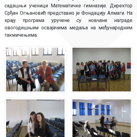
садашњи ученици Математичке гимназије. Директор
Срђан Огњановић представио је Фондацију Алмаги. На
крају програма уручене су новчане награде
овогодишњим освајачима медаља на међународним
такмичењима.