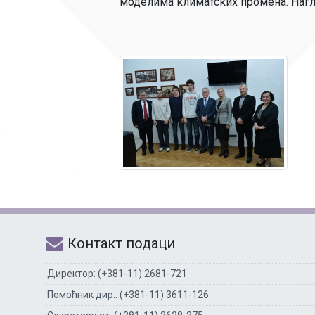
моделима климатских промена. Нагл
Контакт подаци
Директор: (+381-11) 2681-721
Помоћник дир.: (+381-11) 3611-126