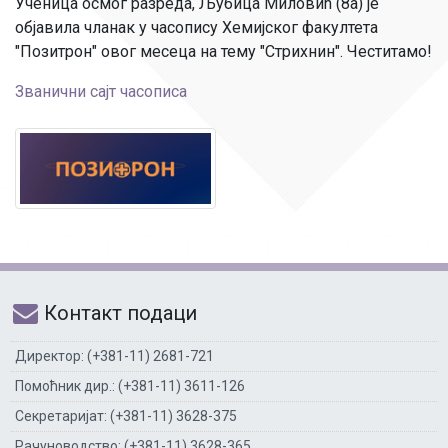
Ученица осмог разреда, Љубица Миловић (8а) је
објавила чланак у часопису Хемијског факултета
"Позитрон" овог месеца на тему "Стрихнин". Честитамо!
Званични сајт часописа
Контакт подаци
Директор: (+381-11) 2681-721
Помоћник дир.: (+381-11) 3611-126
Секретаријат: (+381-11) 3628-375
Рачуноводство: (+381-11) 3628-365