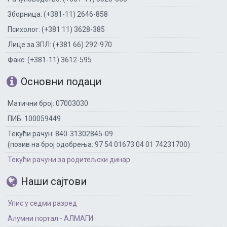
Зборница: (+381-11) 2646-858
Психолог: (+381 11) 3628-385
Лице за ЗПЛ: (+381 66) 292-970
Факс: (+381-11) 3612-595
Основни подаци
Матични број: 07003030
ПИБ: 100059449
Текући рачун: 840-31302845-09
(позив на број одобрења: 97 54 01673 04 01 74231700)
Текући рачуни за родитељски динар
Наши сајтови
Упис у седми разред
Алумни портал - АЛМАГИ