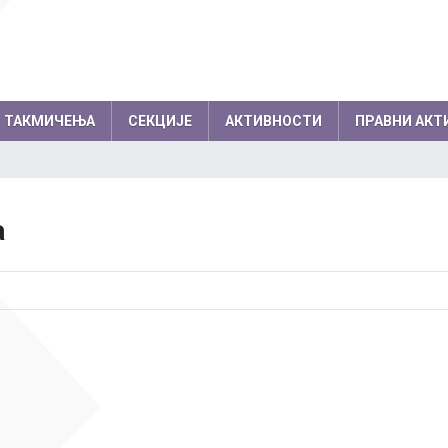
ТАКМИЧЕЊА
СЕКЦИЈЕ
АКТИВНОСТИ
ПРАВНИ АКТ
емљи по годинама
Резултати на међународним
колски одбор
Директор
а
такмичењима по годинама
вет родитеља
Секретар школе
Успеси на међународним, европски
нички парламент
Помоћник директо
балканским олимпијадама
Успеси на осталим међународним
Професори
такмичењима
Психолози
Информатичар
Администратори