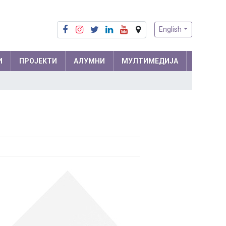
English
И
ПРОЈЕКТИ
АЛУМНИ
МУЛТИМЕДИЈА
Припреме из математике
Математика
Припреме из физике
Физика
м и
Информатика
ра
Биологија
Хемија
Друштвене науке
Српски језик
 мреже