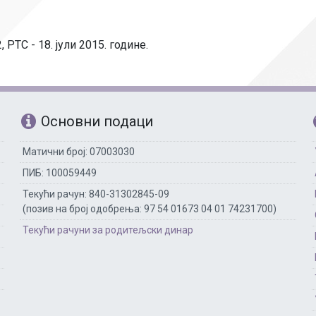
Рачуноводство
Библиотекар
 РТС - 18. јули 2015. године.
Помоћно-техни
Основни подаци
Матични број: 07003030
ПИБ: 100059449
Текући рачун: 840-31302845-09
(позив на број одобрења: 97 54 01673 04 01 74231700)
Текући рачуни за родитељски динар