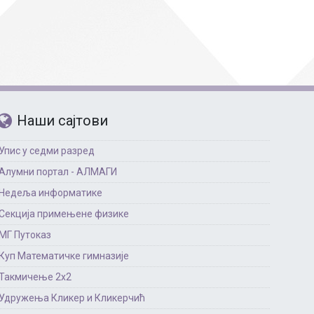
Страни језици
Физичко васпитање
Критеријуми за оце
чко особље
Наши сајтови
Упис у седми разред
Алумни портал - АЛМАГИ
Недеља информатике
Секција примењене физике
МГ Путоказ
Куп Математичке гимназије
Такмичење 2х2
Удружења Кликер и Кликерчић