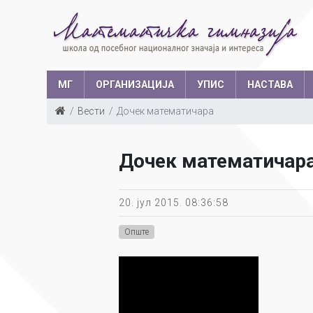
МГ
ОРГАНИЗАЦИЈА
УПИС
НАСТАВА
Вести
Дочек математичара
Такмичења у з
Структура запослених
Ш
Дочек математичар
Са
Уче
20. јул 2015. 08:36:58
Опште