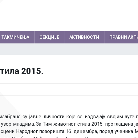
ТАКМИЧЕЊА
СЕКЦИЈЕ
АКТИВНОСТИ
ПРАВНИ АКТ
емљи по годинама
Резултати на међународним
колски одбор
Директор
тила 2015.
такмичењима по годинама
вет родитеља
Секретар школе
Успеси на међународним, европски
нички парламент
Помоћник директо
балканским олимпијадама
Успеси на осталим међународним
Професори
такмичењима
Психолози
забране су јавне личности које се издвајају својим аут
Информатичар
у узор младима. За Тим животног стила 2015. проглашена је
Администратори
 сцени Народног позоришта 16. децембра, поред ученика М