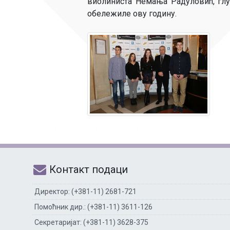
виолиниста Немања Радуловић, глу
обележиле ову годину.
Контакт подаци
Директор: (+381-11) 2681-721
Помоћник дир.: (+381-11) 3611-126
Секретаријат: (+381-11) 3628-375