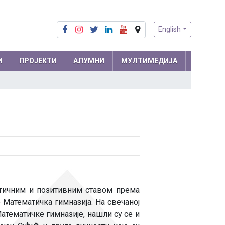
English
И
ПРОЈЕКТИ
АЛУМНИ
МУЛТИМЕДИЈА
Припреме из математике
Математика
Припреме из физике
Физика
м и
Информатика
ра
Биологија
Хемија
Друштвене науке
ентичним и позитивним ставом према
 Математичка гимназија. На свечаној
Српски језик
 мреже
атематичке гимназије, нашли су се и