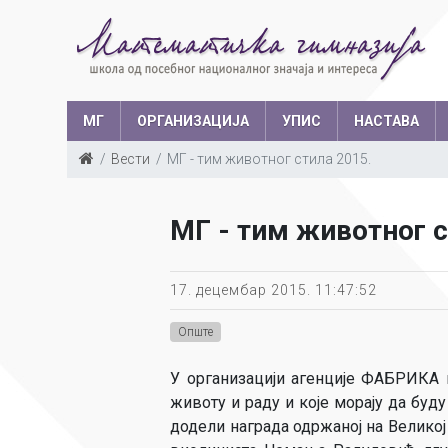
МГ
ОРГАНИЗАЦИЈА
УПИС
НАСТАВА
Вести
МГ - тим животног стила 2015.
Такмичења у з
Структура запослених
Ш
МГ - тим животног с
Са
Уче
17. децембар 2015. 11:47:52
Опште
У организацији агенције ФАБРИКА и
животу и раду и које морају да буд
додели награда одржаној на Великој