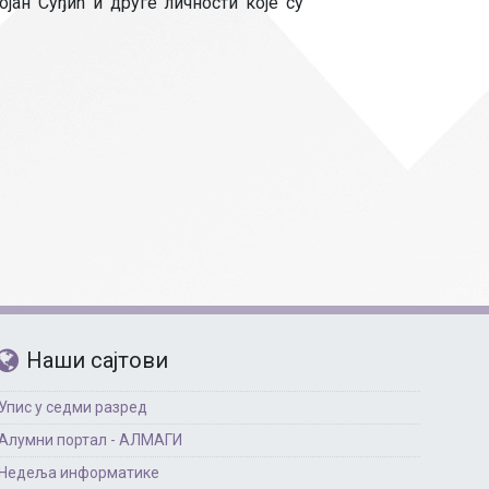
Страни језици
ан Суђић и друге личности које су
Физичко васпитање
Критеријуми за оце
чко особље
Наши сајтови
Упис у седми разред
Алумни портал - АЛМАГИ
Недеља информатике