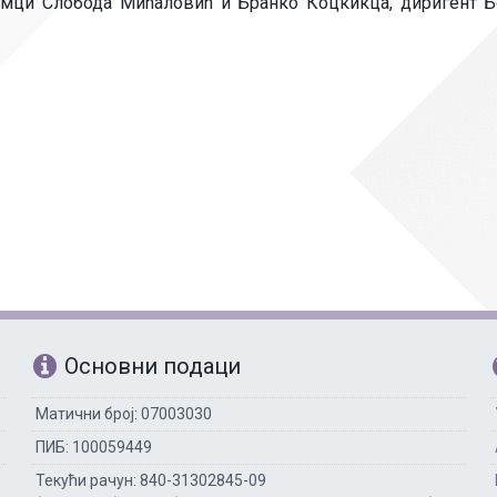
мци Слобода Мићаловић и Бранко Коцкикца, диригент Бој
Рачуноводство
Библиотекар
Помоћно-техни
Основни подаци
Матични број: 07003030
ПИБ: 100059449
Текући рачун: 840-31302845-09