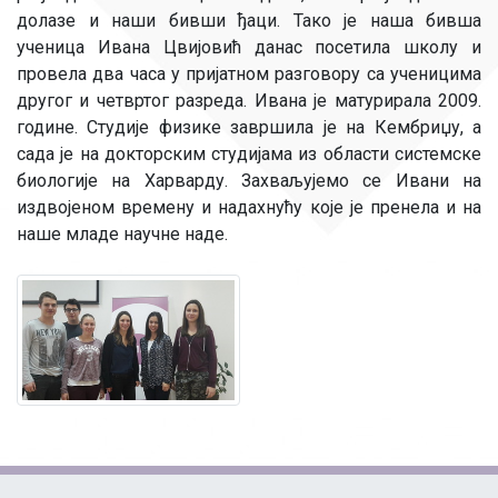
долазе и наши бивши ђаци. Тако је наша бивша
ученица Ивана Цвијовић данас посетила школу и
провела два часа у пријатном разговору са ученицима
другог и четвртог разреда. Ивана је матурирала 2009.
године. Студије физике завршила је на Кембриџу, а
сада је на докторским студијама из области системске
биологије на Харварду. Захваљујемо се Ивани на
издвојеном времену и надахнућу које је пренела и на
наше младе научне наде.