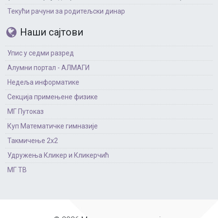
Текући рачуни за родитељски динар
Наши сајтови
Упис у седми разред
Алумни портал - АЛМАГИ
Недеља информатике
Секција примењене физике
МГ Путоказ
Куп Математичке гимназије
Такмичење 2х2
Удружења Кликер и Кликерчић
МГ ТВ