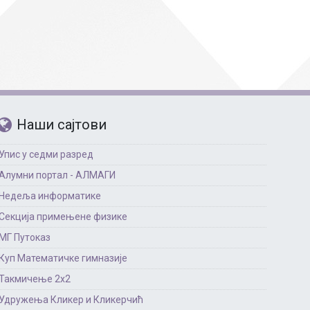
Страни језици
Физичко васпитање
Критеријуми за оце
чко особље
Наши сајтови
Упис у седми разред
Алумни портал - АЛМАГИ
Недеља информатике
Секција примењене физике
МГ Путоказ
Куп Математичке гимназије
Такмичење 2х2
Удружења Кликер и Кликерчић