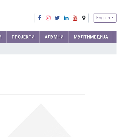
English
И
ПРОЈЕКТИ
АЛУМНИ
МУЛТИМЕДИЈА
Припреме из математике
Математика
Припреме из физике
Физика
м и
Информатика
ра
Биологија
Хемија
Друштвене науке
Српски језик
 мреже