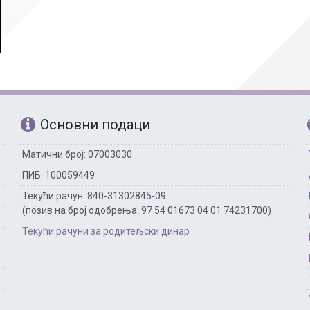
Рачуноводство
Библиотекар
Помоћно-техни
Основни подаци
Матични број: 07003030
ПИБ: 100059449
Текући рачун: 840-31302845-09
(позив на број одобрења: 97 54 01673 04 01 74231700)
Текући рачуни за родитељски динар