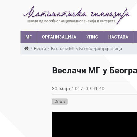
МГ
ОРГАНИЗАЦИЈА
УПИС
НАСТАВА
Вести
Веслачи МГ у Београдској хроници
Такмичења у з
Структура запослених
Ш
Веслачи МГ у Беогр
Са
Уче
30. март 2017. 09:01:40
Опште