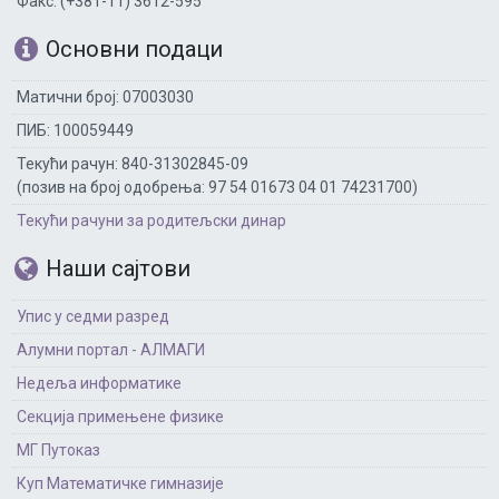
Факс: (+381-11) 3612-595
Основни подаци
Матични број: 07003030
ПИБ: 100059449
Текући рачун: 840-31302845-09
(позив на број одобрења: 97 54 01673 04 01 74231700)
Текући рачуни за родитељски динар
Наши сајтови
Упис у седми разред
Алумни портал - АЛМАГИ
Недеља информатике
Секција примењене физике
МГ Путоказ
Куп Математичке гимназије