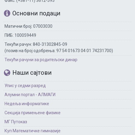
Факс: (+381-11) 3612-595
Основни подаци
Матични број: 07003030
ПИБ: 100059449
Текући рачун: 840-31302845-09
(позив на број одобрења: 97 54 01673 04 01 74231700)
Текући рачуни за родитељски динар
Наши сајтови
Упис у седми разред
Алумни портал - АЛМАГИ
Недеља информатике
Секција примењене физике
МГ Путоказ
Куп Математичке гимназије