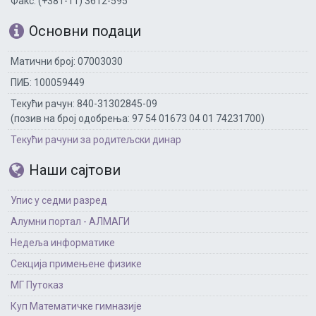
Факс: (+381-11) 3612-595
Основни подаци
Матични број: 07003030
ПИБ: 100059449
Текући рачун: 840-31302845-09
(позив на број одобрења: 97 54 01673 04 01 74231700)
Текући рачуни за родитељски динар
Наши сајтови
Упис у седми разред
Алумни портал - АЛМАГИ
Недеља информатике
Секција примењене физике
МГ Путоказ
Куп Математичке гимназије