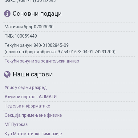
Факс: (+381-11) 3612-595
Основни подаци
Матични број: 07003030
ПИБ: 100059449
Текући рачун: 840-31302845-09
(позив на број одобрења: 97 54 01673 04 01 74231700)
Текући рачуни за родитељски динар
Наши сајтови
Упис у седми разред
Алумни портал - АЛМАГИ
Недеља информатике
Секција примењене физике
МГ Путоказ
Куп Математичке гимназије