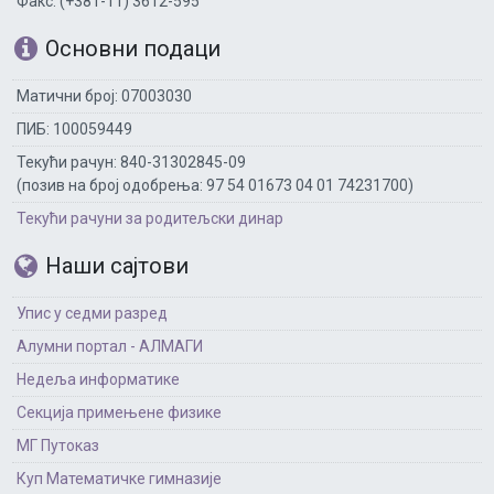
Факс: (+381-11) 3612-595
Основни подаци
Матични број: 07003030
ПИБ: 100059449
Текући рачун: 840-31302845-09
(позив на број одобрења: 97 54 01673 04 01 74231700)
Текући рачуни за родитељски динар
Наши сајтови
Упис у седми разред
Алумни портал - АЛМАГИ
Недеља информатике
Секција примењене физике
МГ Путоказ
Куп Математичке гимназије