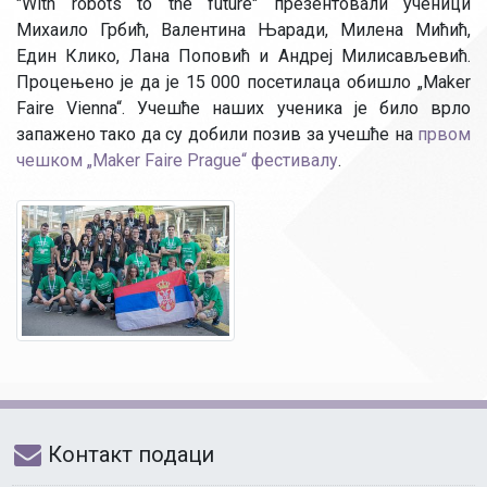
"With robots to the future" презентовали ученици
Михаило Грбић, Валентина Њаради, Милена Мићић,
Един Клико, Лана Поповић и Андреј Милисављевић.
Процењено је да је 15 000 посетилаца обишло „Maker
Faire Vienna“. Учешће наших ученика је било врло
запажено тако да су добили позив за учешће на
првом
чешком „Maker Faire Prague“ фестивалу
.
Контакт подаци