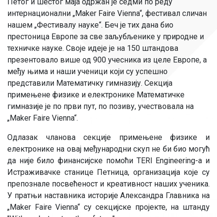
Петог и шестог маја одржан је седми по реду
интернационални „Maker Faire Vienna“, фестивал сличан
нашем „Фестивалу науке“. Беч је тих дана био
престоница Европе за све заљубљенике у природне и
техничке науке. Своје идеје је на 150 штандова
презентовало више од 900 учесника из целе Европе, а
међу њима и наши ученици који су успешно
представили Математичку гимназију. Секција
примењене физике и електронике Математичке
гимназије је по први пут, по позиву, учествовала на
„Maker Faire Vienna“.
Одлазак чланова секције примењене физике и
електронике на овај међународни скуп не би био могућ
да није било финансијске помоћи TERI Engineering-a и
Истраживачке станице Петница, организација које су
препознале посвећеност и креативност наших ученика.
У пратњи наставника историје Александра Главника на
„Maker Faire Vienna“ су секцијске пројекте, на штанду