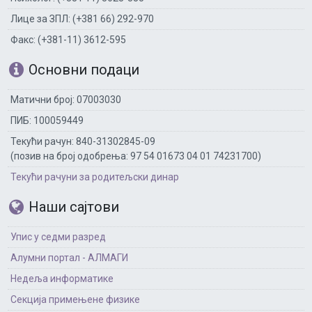
Лице за ЗПЛ: (+381 66) 292-970
Факс: (+381-11) 3612-595
Основни подаци
Матични број: 07003030
ПИБ: 100059449
Текући рачун: 840-31302845-09
(позив на број одобрења: 97 54 01673 04 01 74231700)
Текући рачуни за родитељски динар
Наши сајтови
Упис у седми разред
Алумни портал - АЛМАГИ
Недеља информатике
Секција примењене физике