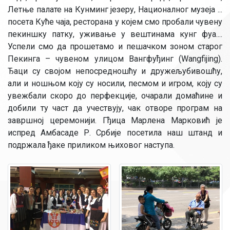
Летње палате на Кунминг језеру, Националног музеја ...
посета Куће чаја, ресторана у којем смо пробали чувену
пекиншку патку, уживање у вештинама кунг фуа....
Успели смо да прошетамо и пешачком зоном старог
Пекинга – чувеном улицом Вангфуђинг (Wangfijing).
Ђаци су својом непосредношћу и дружељубивошћу,
али и ношњом коју су носили, песмом и игром, коју су
увежбали скоро до перфекције, очарали домаћине и
добили ту част да учествују, чак отворе програм на
завршној церемонији. Гђица Марлена Марковић је
испред Амбасаде Р. Србије посетила наш штанд и
подржала ђаке приликом њиховог наступа.