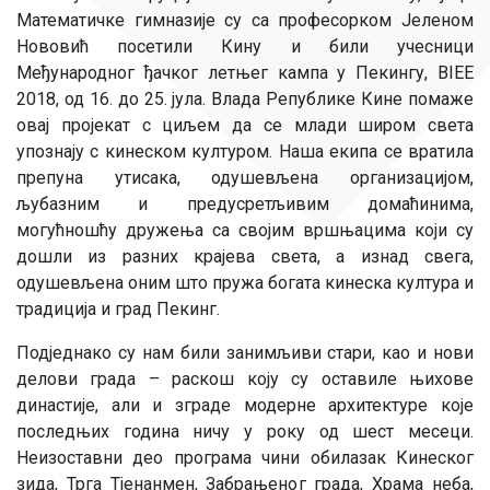
Математичке гимназије су са професорком Јеленом
Нововић посетили Кину и били учесници
Међународног ђачког летњег кампа у Пекингу, BIEE
2018, од 16. до 25. јула. Влада Републике Кине помаже
овај пројекат с циљем да се млади широм света
упознају с кинеском културом. Наша екипа се вратила
препуна утисака, одушевљена организацијом,
љубазним и предусретљивим домаћинима,
могућношћу дружења са својим вршњацима који су
дошли из разних крајева света, а изнад свега,
одушевљена оним што пружа богата кинеска култура и
традиција и град Пекинг.
Подједнако су нам били занимљиви стари, као и нови
делови града – раскош коју су оставиле њихове
династије, али и зграде модерне архитектуре које
последњих година ничу у року од шест месеци.
Неизоставни део програма чини обилазак Кинеског
зида, Трга Тјенанмен, Забрањеног града, Храма неба,