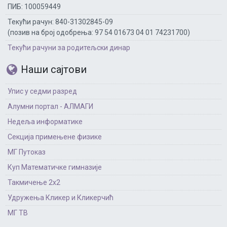
ПИБ: 100059449
Текући рачун: 840-31302845-09
(позив на број одобрења: 97 54 01673 04 01 74231700)
Текући рачуни за родитељски динар
Наши сајтови
Упис у седми разред
Алумни портал - АЛМАГИ
Недеља информатике
Секција примењене физике
МГ Путоказ
Куп Математичке гимназије
Такмичење 2х2
Удружења Кликер и Кликерчић
МГ ТВ