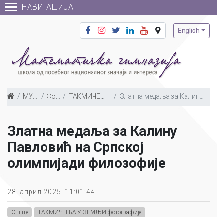
НАВИГАЦИЈА
English
МУЛТИМЕДИЈА
Фото галерија
ТАКМИЧЕЊА У ЗЕМЉИ-фотографије
Златна медаља за Калину Павловић на Српској олимпијади филозофије
Златна медаља за Калину
Павловић на Српској
олимпијади филозофије
28. април 2025. 11:01:44
Опште
ТАКМИЧЕЊА У ЗЕМЉИ-фотографије