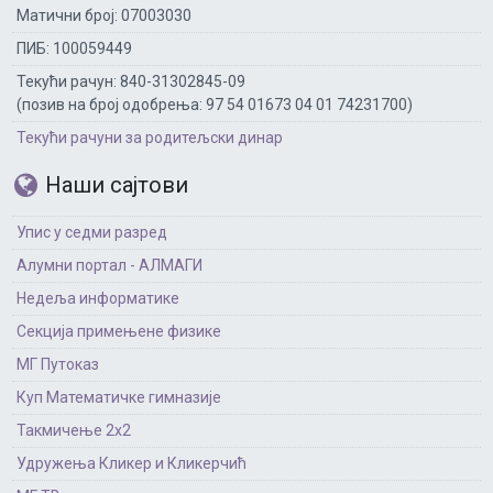
Матични број: 07003030
ПИБ: 100059449
Текући рачун: 840-31302845-09
(позив на број одобрења: 97 54 01673 04 01 74231700)
Текући рачуни за родитељски динар
Наши сајтови
Упис у седми разред
Алумни портал - АЛМАГИ
Недеља информатике
Секција примењене физике
МГ Путоказ
Куп Математичке гимназије
Такмичење 2х2
Удружења Кликер и Кликерчић