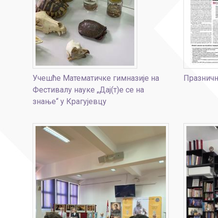
Учешће Математичке гимназије на
Празничн
Фестивалу науке „Дај(т)е се на
знање“ у Крагујевцу