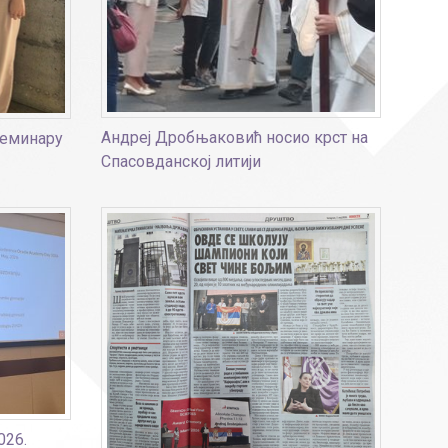
Страни језици
Физичко васпитање
Критеријуми за оце
чко особље
Андреј Дробњаковић носио крст на
семинару
Спасовданској литији
026.