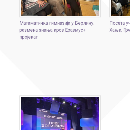
Математичка гимназија у Берлину:
Посета у
размена знања кроз Еразмус+
Хањи, Гр
пројекат