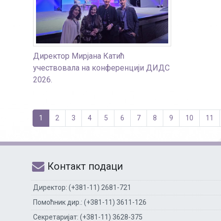
Директор Мирјана Катић
учествовала на конференцији ДИДС
2026.
1
2
3
4
5
6
7
8
9
10
11
Контакт подаци
Директор: (+381-11) 2681-721
Помоћник дир.: (+381-11) 3611-126
Секретаријат: (+381-11) 3628-375