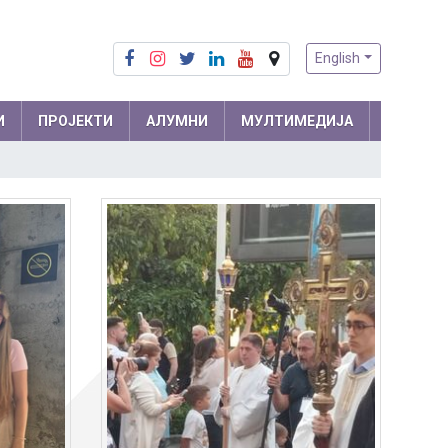
English
И
ПРОЈЕКТИ
АЛУМНИ
МУЛТИМЕДИЈА
Припреме из математике
Математика
Припреме из физике
Физика
м и
Информатика
ра
Биологија
Хемија
Друштвене науке
Српски језик
 мреже