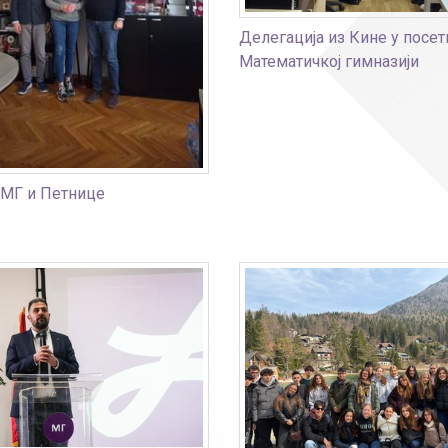
Делегација из Кине у посет
Математичкој гимназији
МГ и Петнице