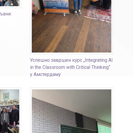
љани:
Успешно завршен курс „Integrating AI
in the Classroom with Critical Thinking“
у Амстердаму