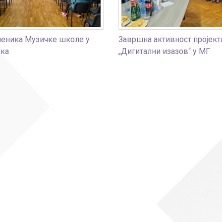
ченика Музичке школе у
Завршна активност пројект
чка
„Дигитални изазов“ у МГ