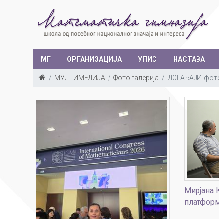
МГ
ОРГАНИЗАЦИЈА
УПИС
НАСТАВА
МУЛТИМЕДИЈА
Фото галерија
ДОГАЂАЈИ-фото
Такмичења у з
Структура запослених
Ш
Са
Уче
Мирјана 
платфор