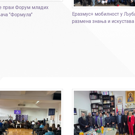
е први Форум младих
Еразмус+ мобилност у Љуб
ача "Формула"
размена знања и искустава