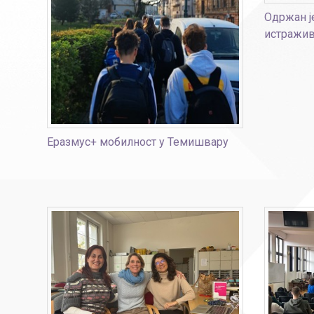
Одржан ј
истражив
Еразмус+ мобилност у Темишвару