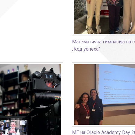
Рачуноводство
Библиотекар
Помоћно-техни
Математичка гимназија на 
„Код успеха“
МГ на Oracle Academy Day 2