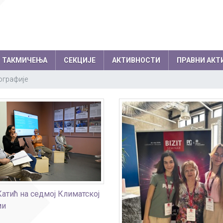
ТАКМИЧЕЊА
СЕКЦИЈЕ
АКТИВНОСТИ
ПРАВНИ АКТ
графије
емљи по годинама
Резултати на међународним
колски одбор
Директор
такмичењима по годинама
вет родитеља
Секретар школе
Успеси на међународним, европски
нички парламент
Помоћник директо
балканским олимпијадама
Успеси на осталим међународним
Професори
такмичењима
Психолози
Информатичар
Катић на седмој Климатској
ми
Администратори