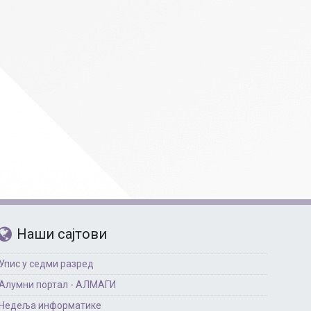
Наши сајтови
Упис у седми разред
Алумни портал - АЛМАГИ
Недеља информатике