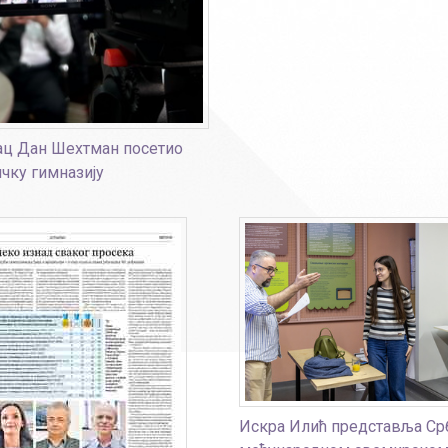
ц Дан Шехтман посетио
чку гимназију
Искра Илић представља Срб