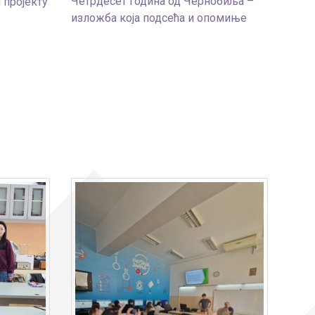
Четрдесет година од Чернобиља –
пројекту
изложба која подсећа и опомиње