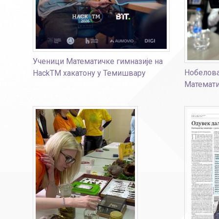
Ученици Математичке гимназије на
Нобелова
HackTM хакатону у Темишвару
Математи