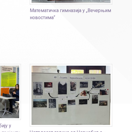
Математичка гимназија у „Вечерњим
новостима“
ију у