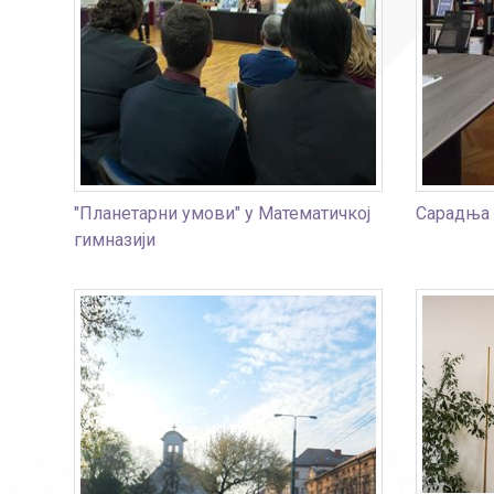
"Планетарни умови" у Математичкој
Сарадња 
гимназији