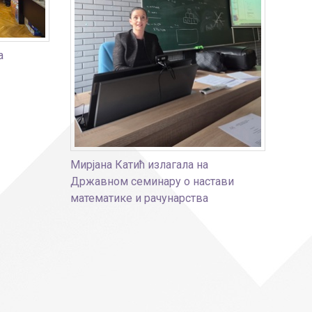
а
Мирјана Катић излагала на
Државном семинару о настави
математике и рачунарства