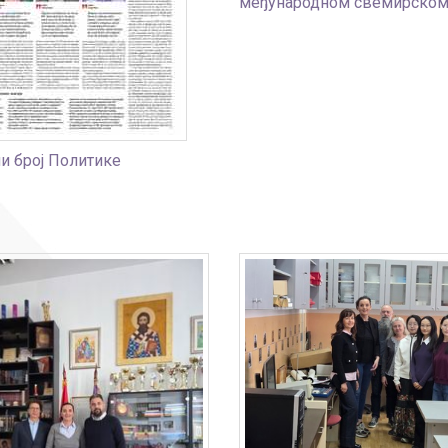
међународном свемирском 
и број Политике