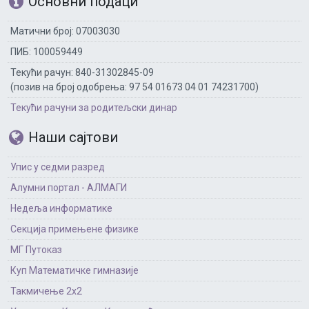
Основни подаци
Матични број: 07003030
ПИБ: 100059449
Текући рачун: 840-31302845-09
(позив на број одобрења: 97 54 01673 04 01 74231700)
Текући рачуни за родитељски динар
Наши сајтови
Упис у седми разред
Алумни портал - АЛМАГИ
Недеља информатике
Секција примењене физике
МГ Путоказ
Куп Математичке гимназије
Такмичење 2х2