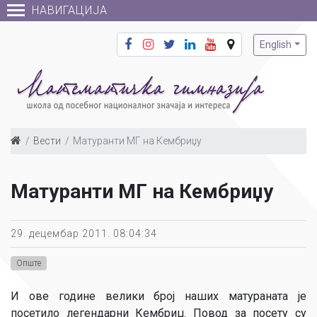
НАВИГАЦИЈА
English
Вести
Матуранти МГ на Кембриџу
Матуранти МГ на Кембриџу
29. децембар 2011. 08:04:34
Опште
И ове године велики број наших матураната је
посетило легендарни Кембриџ. Повод за посету су