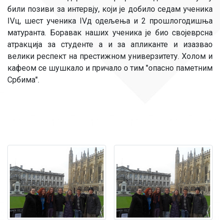
били позиви за интервју, који је добило седам ученика
IVц, шест ученика IVд одељења и 2 прошлогодишња
матуранта. Боравак наших ученика је био својеврсна
атракција за студенте а и за апликанте и изазвао
велики респект на престижном универзитету. Холом и
кафеом се шушкало и причало о тим "опасно паметним
Србима".