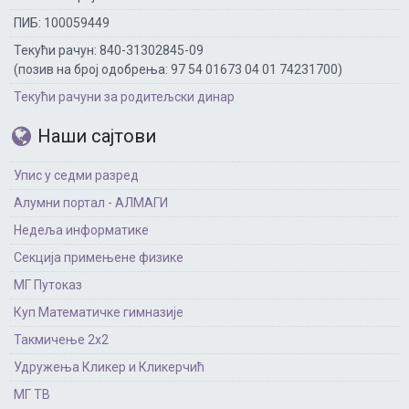
ПИБ: 100059449
Текући рачун: 840-31302845-09
(позив на број одобрења: 97 54 01673 04 01 74231700)
Текући рачуни за родитељски динар
Наши сајтови
Упис у седми разред
Алумни портал - АЛМАГИ
Недеља информатике
Секција примењене физике
МГ Путоказ
Куп Математичке гимназије
Такмичење 2х2
Удружења Кликер и Кликерчић
МГ ТВ