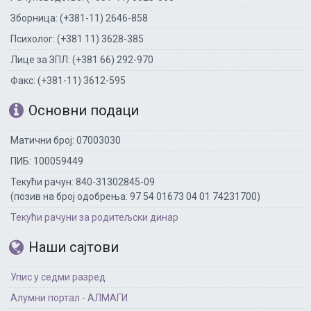
Зборница: (+381-11) 2646-858
Психолог: (+381 11) 3628-385
Лице за ЗПЛ: (+381 66) 292-970
Факс: (+381-11) 3612-595
Основни подаци
Матични број: 07003030
ПИБ: 100059449
Текући рачун: 840-31302845-09
(позив на број одобрења: 97 54 01673 04 01 74231700)
Текући рачуни за родитељски динар
Наши сајтови
Упис у седми разред
Алумни портал - АЛМАГИ