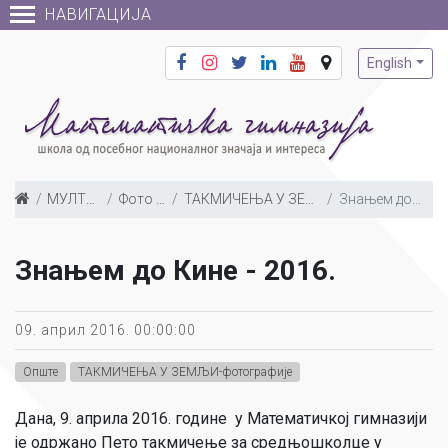
НАВИГАЦИЈА
English
МУЛТИМЕДИЈА
Фото галерија
ТАКМИЧЕЊА У ЗЕМЉИ-фотографије
Знањем до Кине - 2016.
Знањем до Кине - 2016.
09. април 2016. 00:00:00
Опште
ТАКМИЧЕЊА У ЗЕМЉИ-фотографије
Дана, 9. априла 2016. године у Математичкој гимназији
је одржано Пето такмичење за средњошколце у