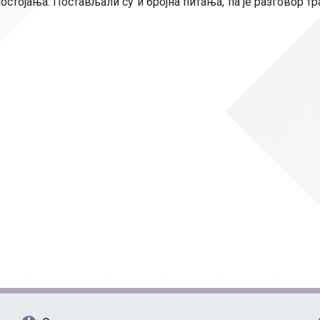
остојања. Постављали су и бројна питања, па је разговор 
Рачуноводство
Библиотекар
Помоћно-техни