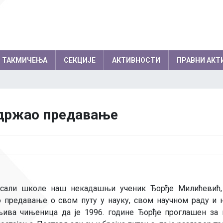
ТАКМИЧЕЊА
СЕКЦИЈЕ
АКТИВНОСТИ
ПРАВНИ АКТ
емљи по годинама
Резултати на међународним
колски одбор
Директор
држао предавање
такмичењима по годинама
вет родитеља
Секретар школе
Успеси на међународним, европски
нички парламент
Помоћник директо
балканским олимпијадама
Успеси на осталим међународним
Професори
такмичењима
Психолози
ј сали школе наш некадашњи ученик Ђорђе Милићевић,
Информатичар
 предавање о свом путу у науку, свом научном раду и не
Администратори
ива чињеница да је 1996. године Ђорђе проглашен за 