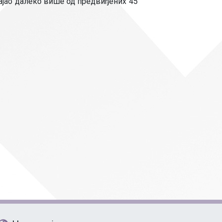
Страни језици
трајао далеко више од предвиђених 45
Физичко васпитање
Критеријуми за оце
чко особље