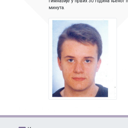
гимназије у првих 30 година њеног п
минута.