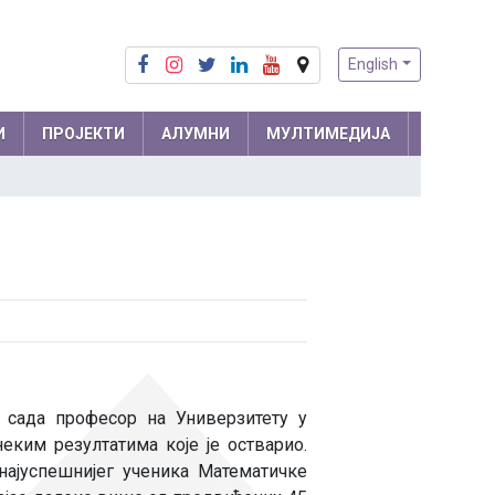
English
И
ПРОЈЕКТИ
АЛУМНИ
МУЛТИМЕДИЈА
Припреме из математике
Математика
Припреме из физике
Физика
м и
Информатика
ра
Биологија
Хемија
Друштвене науке
 сада професор на Универзитету у
ким резултатима које је остварио.
Српски језик
 мреже
најуспешнијег ученика Математичке