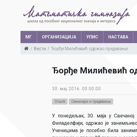
МГ
ОРГАНИЗАЦИЈА
УПИС
НАСТАВА
Вести
Ђорђе Милићевић одржао предавање
Такмичења у з
Структура запослених
Ш
Ђорђе Милићевић о
Са
Уче
30. мај 2016. 00:00:00
Опште
Семинари и предавања
У понедељак, 30. маја у Свечано
Филаделфији, одржао је занимљиво
Ученицима је посебно била занимљ