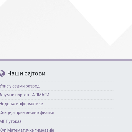
Страни језици
Физичко васпитање
Критеријуми за оце
чко особље
Наши сајтови
Упис у седми разред
Алумни портал - АЛМАГИ
Недеља информатике
Секција примењене физике
МГ Путоказ
Куп Математичке гимназије