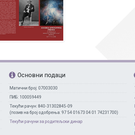
Рачуноводство
Библиотекар
Помоћно-техни
Основни подаци
Матични број: 07003030
ПИБ: 100059449
Текући рачун: 840-31302845-09
(позив на број одобрења: 97 54 01673 04 01 74231700)
Текући рачуни за родитељски динар