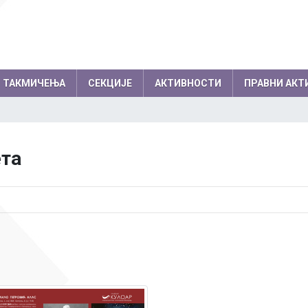
ТАКМИЧЕЊА
СЕКЦИЈЕ
АКТИВНОСТИ
ПРАВНИ АКТ
емљи по годинама
Резултати на међународним
колски одбор
Директор
ета
такмичењима по годинама
вет родитеља
Секретар школе
Успеси на међународним, европски
нички парламент
Помоћник директо
балканским олимпијадама
Успеси на осталим међународним
Професори
такмичењима
Психолози
Информатичар
Администратори