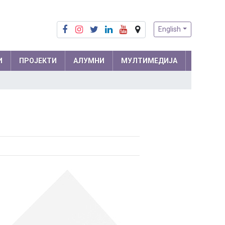
English
И
ПРОЈЕКТИ
АЛУМНИ
МУЛТИМЕДИЈА
Припреме из математике
Математика
Припреме из физике
Физика
м и
Информатика
ра
Биологија
Хемија
Друштвене науке
Српски језик
 мреже