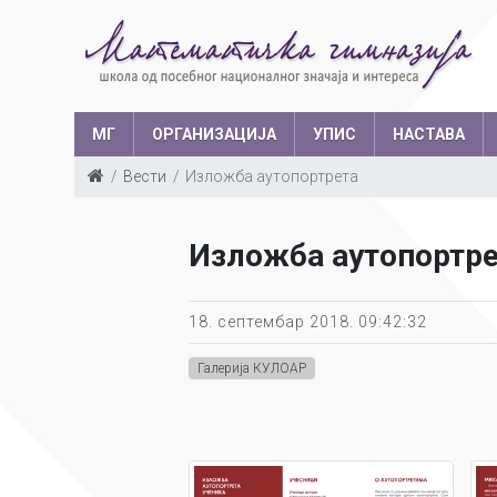
МГ
ОРГАНИЗАЦИЈА
УПИС
НАСТАВА
Вести
Изложба аутопортрета
Такмичења у з
Структура запослених
Ш
Изложба аутопортр
Са
Уче
18. септембар 2018. 09:42:32
Галерија КУЛОАР