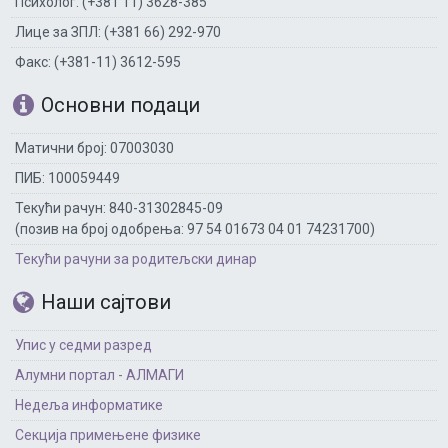
Психолог: (+381 11) 3628-385
Лице за ЗПЛ: (+381 66) 292-970
Факс: (+381-11) 3612-595
Основни подаци
Матични број: 07003030
ПИБ: 100059449
Текући рачун: 840-31302845-09
(позив на број одобрења: 97 54 01673 04 01 74231700)
Текући рачуни за родитељски динар
Наши сајтови
Упис у седми разред
Алумни портал - АЛМАГИ
Недеља информатике
Секција примењене физике