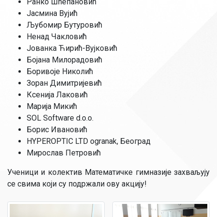
Ранко Шћепановић
Јасмина Вујић
Љубомир Бутуровић
Ненад Чакловић
Јованка Ћирић-Вујковић
Бојана Милорадовић
Боривоје Николић
Зоран Димитријевић
Ксенија Лаковић
Марија Микић
SOL Software d.o.o.
Борис Ивановић
HYPEROPTIC LTD ogranak, Београд
Мирослав Петровић
Ученици и колектив Математичке гимназије захваљују
се свима који су подржали ову акцију!