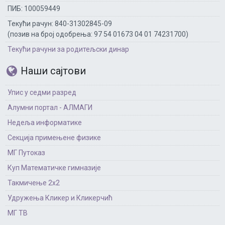
ПИБ: 100059449
Текући рачун: 840-31302845-09
(позив на број одобрења: 97 54 01673 04 01 74231700)
Текући рачуни за родитељски динар
Наши сајтови
Упис у седми разред
Алумни портал - АЛМАГИ
Недеља информатике
Секција примењене физике
МГ Путоказ
Куп Математичке гимназије
Такмичење 2х2
Удружења Кликер и Кликерчић
МГ ТВ