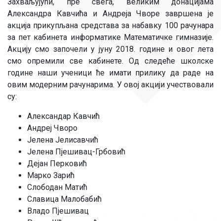
Захваљујући, пре свега, великим донацијама
Александра Кавчића и Андреја Чворе завршена је
акција прикупљана средстава за набавку 100 рачунара
за пет кабинета информатике Математичке гимназије.
Акцију смо започели у јуну 2018. године и овог лета
смо опремили све кабинете. Од следеће школске
године наши ученици ће имати прилику да раде на
овим модерним рачунарима. У овој акцији учествовали
су:
Александар Кавчић
Андреј Чворо
Јелена Јелисавчић
Јелена Пјешивац-Грбовић
Дејан Перковић
Марко Зарић
Слободан Матић
Славица Малобабић
Владо Пјешивац