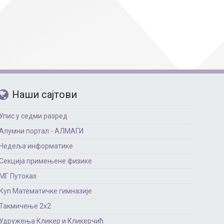
Страни језици
Физичко васпитање
Критеријуми за оце
чко особље
Наши сајтови
Упис у седми разред
Алумни портал - АЛМАГИ
Недеља информатике
Секција примењене физике
МГ Путоказ
Куп Математичке гимназије
Такмичење 2х2
Удружења Кликер и Кликерчић