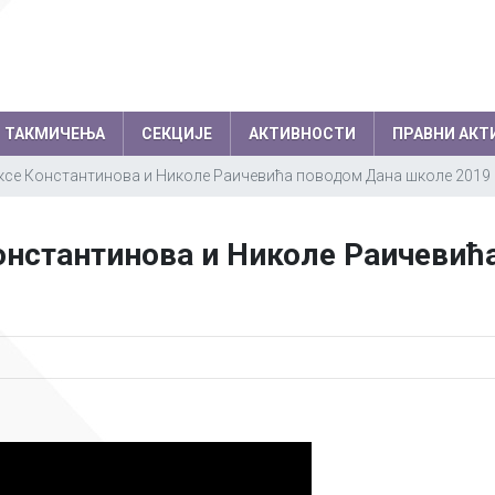
ТАКМИЧЕЊА
СЕКЦИЈЕ
АКТИВНОСТИ
ПРАВНИ АКТ
се Константинова и Николе Раичевића поводом Дана школе 2019
емљи по годинама
Резултати на међународним
колски одбор
Директор
нстантинова и Николе Раичевић
такмичењима по годинама
вет родитеља
Секретар школе
Успеси на међународним, европски
нички парламент
Помоћник директо
балканским олимпијадама
Успеси на осталим међународним
Професори
такмичењима
Психолози
Информатичар
Администратори