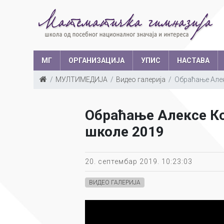
МГ
ОРГАНИЗАЦИЈА
УПИС
НАСТАВА
МУЛТИМЕДИЈА
Видео галерија
Обраћање Алек
Такмичења у з
Структура запослених
Ш
Обраћање Алексе Ко
Са
школе 2019
Уче
20. септембар 2019. 10:23:03
ВИДЕО ГАЛЕРИЈА