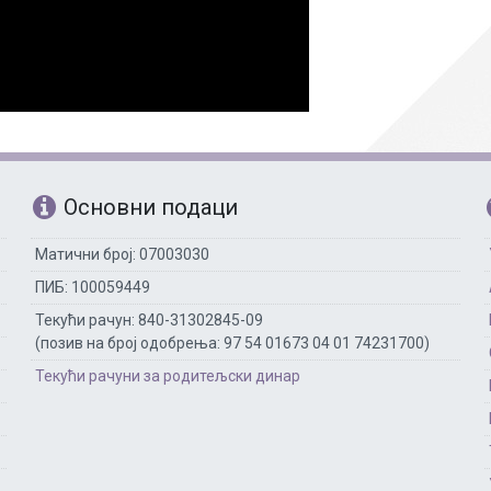
Рачуноводство
Библиотекар
Помоћно-техни
Основни подаци
Матични број: 07003030
ПИБ: 100059449
Текући рачун: 840-31302845-09
(позив на број одобрења: 97 54 01673 04 01 74231700)
Текући рачуни за родитељски динар