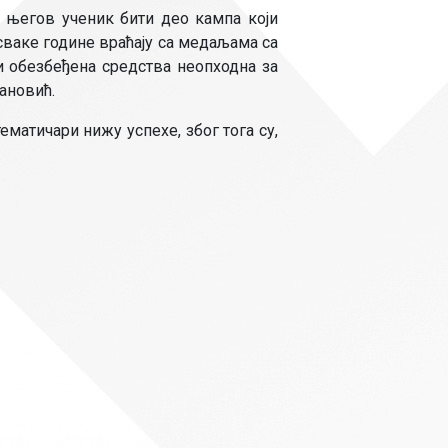
Страни језици
е његов ученик бити део кампа који
сваке године враћају са медаљама са
Физичко васпитање
и обезбеђена средства неопходна за
Критеријуми за оце
њановић.
чко особље
матичари нижу успехе, због тога су,
.