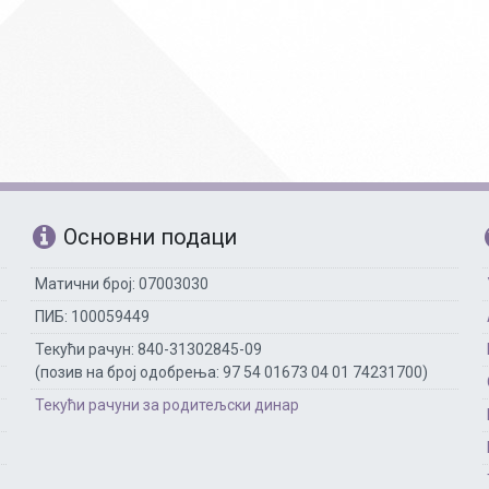
Основни подаци
Матични број: 07003030
ПИБ: 100059449
Текући рачун: 840-31302845-09
(позив на број одобрења: 97 54 01673 04 01 74231700)
Текући рачуни за родитељски динар