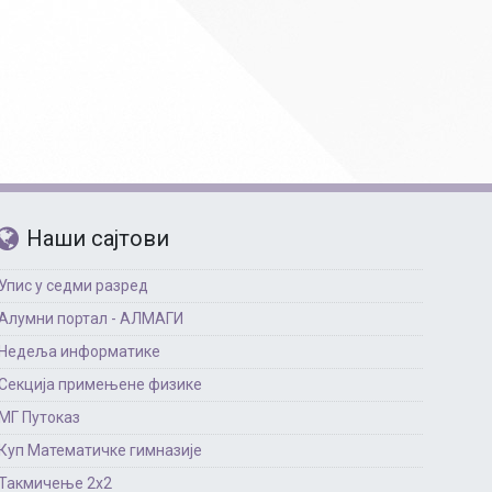
Наши сајтови
Упис у седми разред
Алумни портал - АЛМАГИ
Недеља информатике
Секција примењене физике
МГ Путоказ
Куп Математичке гимназије
Такмичење 2х2