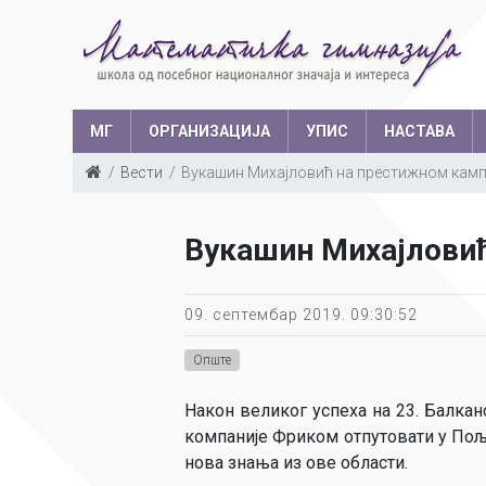
МГ
ОРГАНИЗАЦИЈА
УПИС
НАСТАВА
Вести
Вукашин Михајловић на престижном камп
Такмичења у з
Структура запослених
Ш
Вукашин Михајловић
Са
Уче
09. септембар 2019. 09:30:52
Опште
Након великог успеха на 23. Балкан
компаније Фриком отпутовати у Пољс
нова знања из ове области.