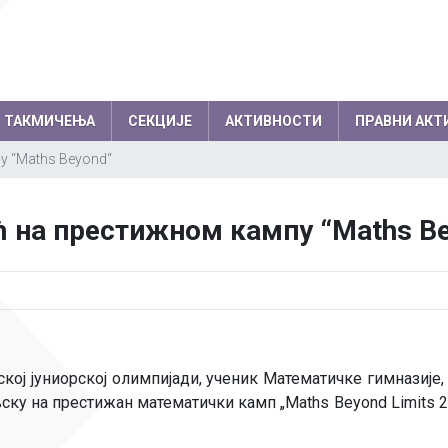
ТАКМИЧЕЊА
СЕКЦИЈЕ
АКТИВНОСТИ
ПРАВНИ АКТ
у “Maths Beyond“
емљи по годинама
Резултати на међународним
колски одбор
Директор
 на престижном кампу “Maths B
такмичењима по годинама
вет родитеља
Секретар школе
Успеси на међународним, европски
нички парламент
Помоћник директо
балканским олимпијадама
Успеси на осталим међународним
Професори
такмичењима
Психолози
ској јуниорској олимпијади, ученик Математичке гимназије
Информатичар
ку на престижан математички камп „Maths Beyond Limits 20
Администратори