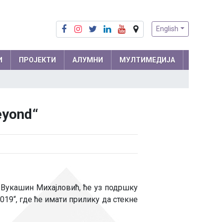
English
И
ПРОЈЕКТИ
АЛУМНИ
МУЛТИМЕДИЈА
Припреме из математике
Математика
eyond“
Припреме из физике
Физика
м и
Информатика
ра
Биологија
Хемија
Друштвене науке
, Вукашин Михајловић, ће уз подршку
19“, где ће имати прилику да стекне
Српски језик
 мреже