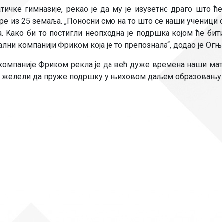
Рачуноводство
ичке гимназије, рекао је да му је изузетно драго што ћ
ре из 25 земаља. „Поносни смо на то што се наши ученици 
Библиотекар
 Kако би то постигли неопходна је подршка којом ће бит
лни компанији Фриком која је то препознала“, додао је Ог
Помоћно-техни
омпаније Фриком рекла је да већ дуже времена наши мате
а желели да пруже подршку у њиховом даљем образовању