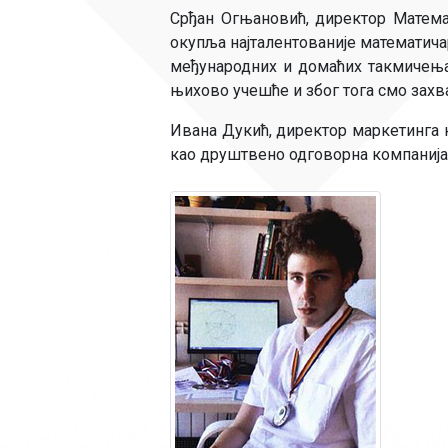
Срђан Огњановић, директор Математ
окупља најталентованије математича
међународних и домаћих такмичења.
њихово учешће и због тога смо захва
Ивана Дукић, директор маркетинга к
као друштвено одговорна компаниј