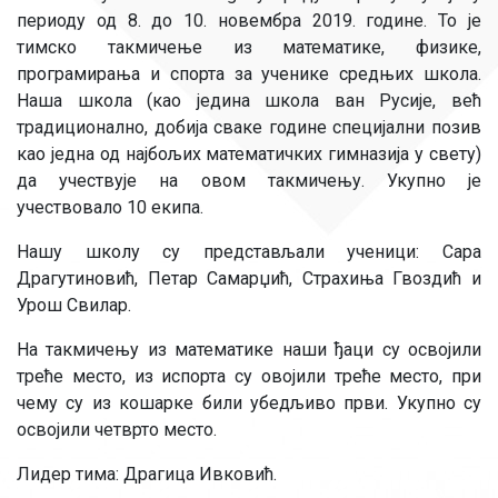
периоду од 8. до 10. новембра 2019. године. То је
тимско такмичење из математике, физике,
програмирања и спорта за ученике средњих школа.
Наша школа (као једина школа ван Русије, већ
традиционално, добија сваке године специјални позив
као једна од најбољих математичких гимназија у свету)
да учествује на овом такмичењу. Укупно је
учествовало 10 екипa.
Нашу школу су представљали ученици: Сара
Драгутиновић, Петар Самарџић, Страхиња Гвоздић и
Урош Свилар.
На такмичењу из математике наши ђаци су освојили
треће место, из испорта су овојили треће место, при
чему су из кошарке били убедљиво први. Укупно су
освојили четврто место.
Лидер тима: Драгица Ивковић.