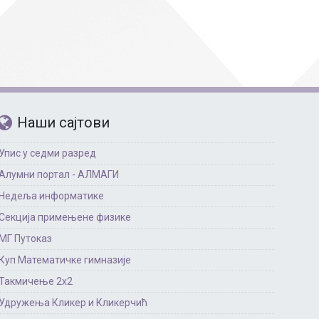
Страни језици
Физичко васпитање
Критеријуми за оце
чко особље
Наши сајтови
Упис у седми разред
Алумни портал - АЛМАГИ
Недеља информатике
Секција примењене физике
МГ Путоказ
Куп Математичке гимназије
Такмичење 2х2
Удружења Кликер и Кликерчић