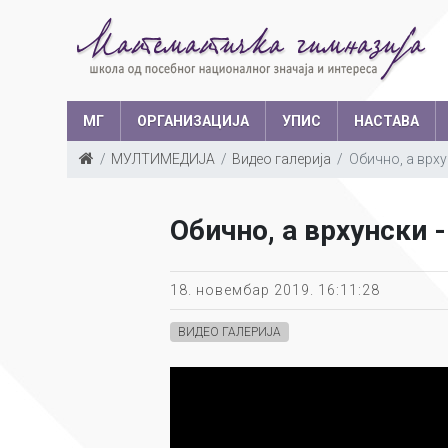
МГ
ОРГАНИЗАЦИЈА
УПИС
НАСТАВА
МУЛТИМЕДИЈА
Видео галерија
Обично, а врху
Такмичења у з
Структура запослених
Ш
Обично, а врхунски 
Са
Уче
18. новембар 2019. 16:11:28
ВИДЕО ГАЛЕРИЈА