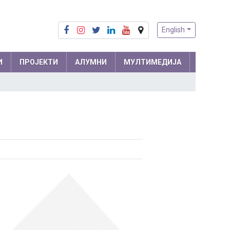
English
И
ПРОЈЕКТИ
АЛУМНИ
МУЛТИМЕДИЈА
Припреме из математике
Математика
Припреме из физике
Физика
м и
Информатика
ра
Биологија
Хемија
Друштвене науке
Српски језик
 мреже