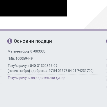
Рачуноводство
Библиотекар
Помоћно-техни
Основни подаци
Матични број: 07003030
ПИБ: 100059449
Текући рачун: 840-31302845-09
(позив на број одобрења: 97 54 01673 04 01 74231700)
Текући рачуни за родитељски динар