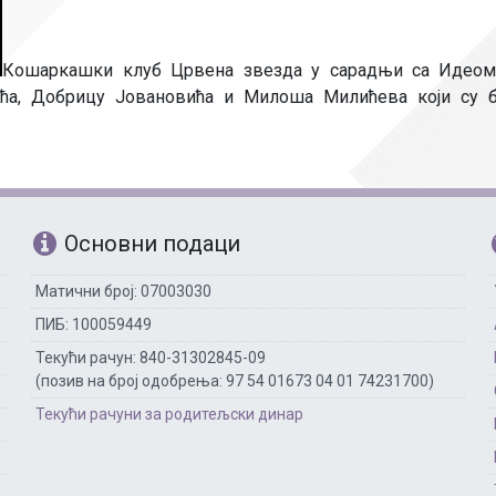
Рачуноводство
Библиотекар
Кошаркашки клуб Црвена звезда у сарадњи са Идеом 
ћа, Добрицу Јовановића и Милоша Милићева који су би
Помоћно-техни
.
Основни подаци
Матични број: 07003030
ПИБ: 100059449
Текући рачун: 840-31302845-09
(позив на број одобрења: 97 54 01673 04 01 74231700)
Текући рачуни за родитељски динар