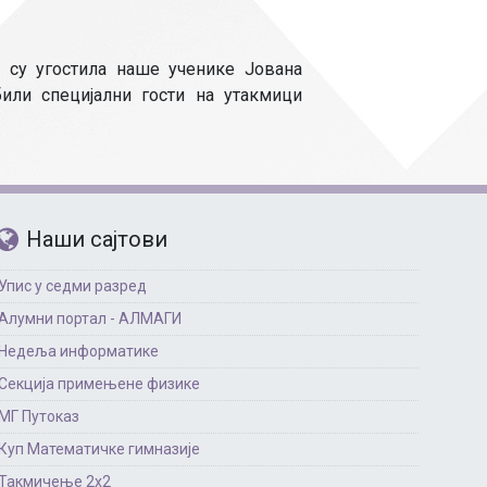
Страни језици
Физичко васпитање
су угостила наше ученике Јована
Критеријуми за оце
ли специјални гости на утакмици
чко особље
Наши сајтови
Упис у седми разред
Алумни портал - АЛМАГИ
Недеља информатике
Секција примењене физике
МГ Путоказ
Куп Математичке гимназије
Такмичење 2х2