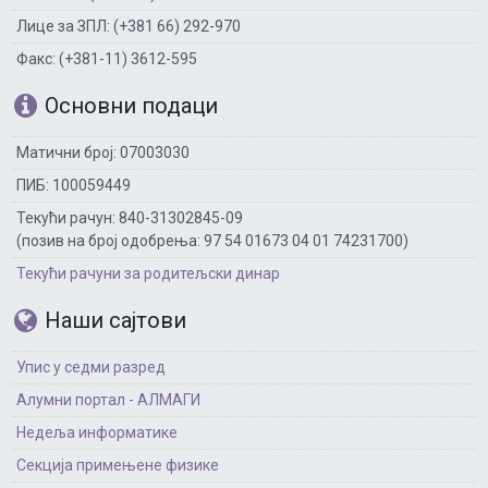
Лице за ЗПЛ: (+381 66) 292-970
Факс: (+381-11) 3612-595
Основни подаци
Матични број: 07003030
ПИБ: 100059449
Текући рачун: 840-31302845-09
(позив на број одобрења: 97 54 01673 04 01 74231700)
Текући рачуни за родитељски динар
Наши сајтови
Упис у седми разред
Алумни портал - АЛМАГИ
Недеља информатике
Секција примењене физике