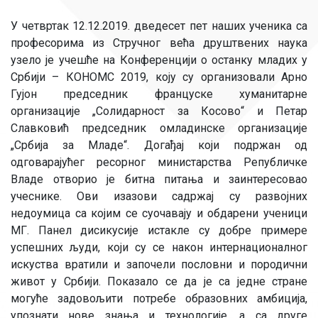
У четвртак 12.12.2019. дведесет пет наших ученика са
професорима из Стручног већа друштвених наука
узело је учешће на Конференцији о останку младих у
Србији – КОНОМС 2019, коју су организовали Арно
Гујон председник француске хуманитарне
организације „Солидарност за Косово“ и Петар
Славковић председник омладинске организације
„Србија за Младе“. Догађај који подржан од
одговарајућег ресорног министарства Републичке
Владе отворио је битна питања и заинтересовао
учеснике. Ови изазови садржај су развојних
недоумица са којим се суочавају и обдарени ученици
МГ. Панел дисикусије истакле су добре примере
успешних људи, који су се након интернационалног
искуства вратили и започели пословни и породични
живот у Србији. Показало се да је са једне стране
могуће задовољити потребе образовних амбиција,
упознати нове знања и технологије, а са друге