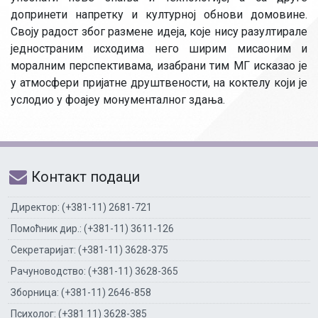
допринети напретку и културној обнови домовине.
Своју радост због размене идеја, које нису разултирале
једностраним исходима него ширим мисаоним и
моралним перспективама, изабрани тим МГ исказао је
у атмосфери пријатне друштвености, на коктелу који је
услодио у фоајеу монументалног здања.
Контакт подаци
Директор: (+381-11) 2681-721
Помоћник дир.: (+381-11) 3611-126
Секретаријат: (+381-11) 3628-375
Рачуноводство: (+381-11) 3628-365
Зборница: (+381-11) 2646-858
Психолог: (+381 11) 3628-385