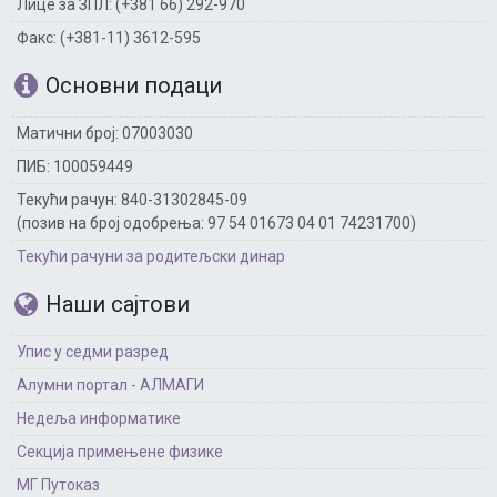
Лице за ЗПЛ: (+381 66) 292-970
Факс: (+381-11) 3612-595
Основни подаци
Матични број: 07003030
ПИБ: 100059449
Текући рачун: 840-31302845-09
(позив на број одобрења: 97 54 01673 04 01 74231700)
Текући рачуни за родитељски динар
Наши сајтови
Упис у седми разред
Алумни портал - АЛМАГИ
Недеља информатике
Секција примењене физике
МГ Путоказ